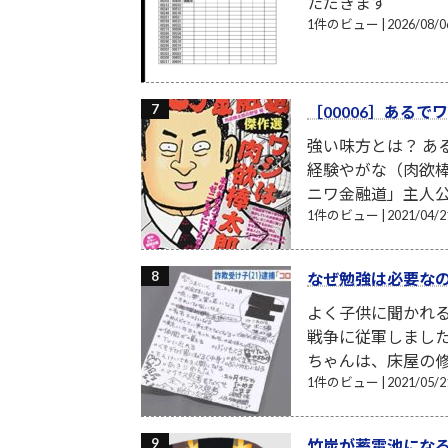
ただきます
1件のビュー
|
2026/08
［00006］ある
強い味方とは？ あ
経験やがな（肉欲棒
ニワ金融道」主人公
1件のビュー
|
2021/04
なぜ勉強は必要な
よく子供に聞かれる
戦争に従軍しまし
ちゃんは、床屋の修
1件のビュー
|
2021/05
竹炭が蓄電池にな