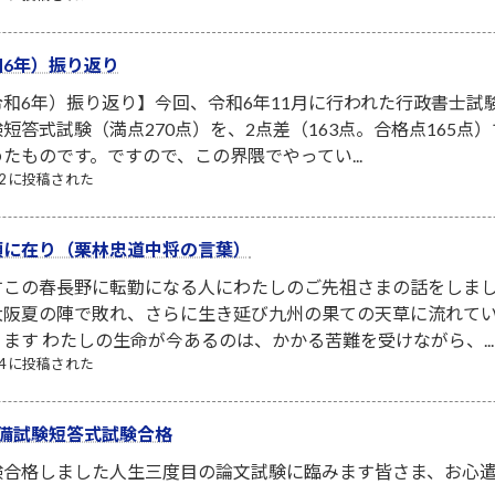
6年）振り返り
和6年）振り返り】今回、令和6年11月に行われた行政書士試
短答式試験（満点270点）を、2点差（163点。合格点165
たものです。ですので、この界隈でやってい...
/12 に投稿された
頭に在り（栗林忠道中将の言葉）
すこの春長野に転勤になる人にわたしのご先祖さまの話をしま
大阪夏の陣で敗れ、さらに生き延び九州の果ての天草に流れて
ます わたしの生命が今あるのは、かかる苦難を受けながら、...
/24 に投稿された
備試験短答式試験合格
験合格しました人生三度目の論文試験に臨みます皆さま、お心