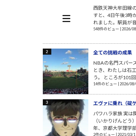
西鉄天神大牟田線
すと、4日午後3時
れました。駅員が音
548件のビュー
|
2026/
全ての挑戦の成果
NBAの名門スパー
とき、わたしは石工
う。 ところが101
14件のビュー
|
2026/0
エヴァに乗れ（碇
パワハラ家族 実
（いかりげんどう）
年、京都大学理学部
2件のビュー
|
2021/03