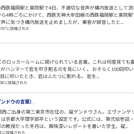
の西鉄福岡駅と薬院駅で4日、不適切な音声が構内放送として流
から4時ごろにかけて、西鉄天神大牟田線の西鉄福岡駅と薬院
声に気づき構内放送を止めましたが、乗客が録音したと...
08/07 に投稿された
ズのロッカールームに掲げられている言葉。これは何度見ても震
がハンマーで岩を叩き割るのを見にいく。 おそらく100回叩
回目に叩いたとき、岩はふたつに割れる。 岩を...
8/08 に投稿された
ゲンドウの言葉）
は関西ご出身の第三東京市在住の、碇ゲンドウさん。エヴァンゲ
は京都大学理学部卒という設定です。公式には、第弐拾壱話・第
の教授だった冬月は、興味深いレポートを書いた学生、碇...
/11 に投稿された