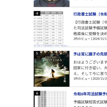
行政書士試験（令和
【行政書士試験（令
た司法試験予備試験
格直後に受験を決め
2件のビュー
|
2024/11
予は常に諸子の先
おはようございま
田家に付き従い、
え、そして今に至り
1件のビュー
|
2020/11
令和8年司法試験予
予備試験短答式試