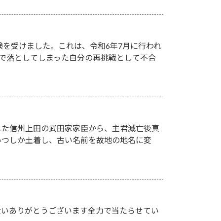
験を受けました。これは、令和6年7月に行われ
点）で落としてしまった自分の再挑戦として不合
した信州上田の武田家家臣から、主君滅亡後真
いつしか土着し、古い名前を故地の地名に変
遣いありがとうございます全力で当たらせてい