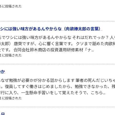
/06 に投稿された
でワシには強い味方があるんやからな（肉欲棒太郎の言葉）
るでワシには強い味方があるんやからな それはだれでっか？ 
太郎） 唐突ですが、心に響く言葉です。 クソまで舐めた肉
です。 合同会社鈴木商店の投資運用研修素材「ナ...
/21 に投稿された
のか
なぜ勉強が必要かが分かる話からします 筆者の死んだじいち
た。復員してすぐ働きはじめましたから、勉強できなかった、
行に入り、一生懸命手習いをして覚えたそうで、こちら...
/21 に投稿された
る日