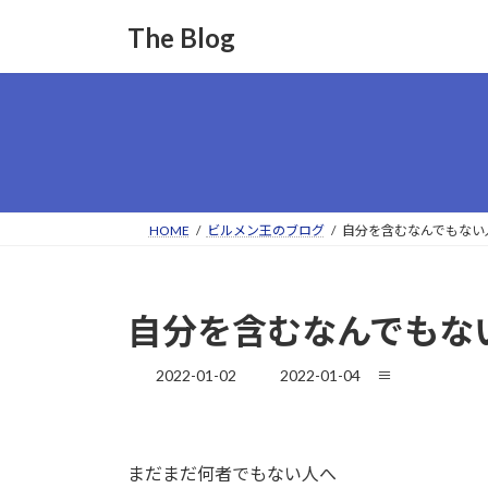
コ
ナ
The Blog
ン
ビ
テ
ゲ
ン
ー
ツ
シ
へ
ョ
ス
ン
キ
に
ッ
移
HOME
ビルメン王のブログ
自分を含むなんでもない
プ
動
自分を含むなんでもな
最
2022-01-02
2022-01-04
≡
終
更
新
日
まだまだ何者でもない人へ
時