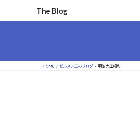
コ
ナ
The Blog
ン
ビ
テ
ゲ
ン
ー
ツ
シ
へ
ョ
ス
ン
キ
に
ッ
移
HOME
ビルメン王のブログ
明治大正昭和
プ
動