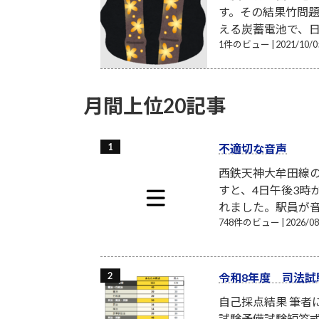
す。その結果竹問題
える炭蓄電池で、日
1件のビュー
|
2021/10
月間上位20記事
不適切な音声
西鉄天神大牟田線
すと、4日午後3時
れました。駅員が音
748件のビュー
|
2026/
令和8年度 司法試
自己採点結果 筆
試験予備試験短答式