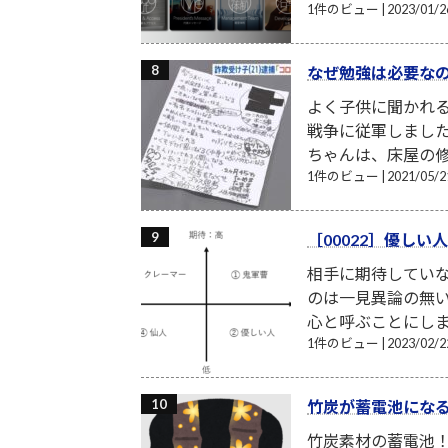
1件のビュー
|
2023/01
なぜ勉強は必要な
よく子供に聞かれる
戦争に従軍しまし
ちゃんは、床屋の修
1件のビュー
|
2021/05
［00022］優し
相手に期待してい
のは一見異論の無
心と呼ぶことにしま
1件のビュー
|
2023/02
竹炭が蓄電池にな
竹炭素材の蓄電池