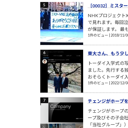
［00032］ミスタ
NHKプロジェクト
で見れます。毎回
が保証します。 最
1件のビュー
|
2018/11
東大さん、もう少し
トーダイ入学式の写
ました。先行する独
おそらくトーダイ入
1件のビュー
|
2022/12
チェンジがホープ
チェンジがホープの
ープ及びその子会
「当社グループ」）