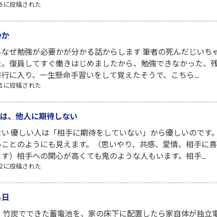
/26 に投稿された
のか
なぜ勉強が必要かが分かる話からします 筆者の死んだじいち
た。復員してすぐ働きはじめましたから、勉強できなかった、
行に入り、一生懸命手習いをして覚えたそうで、こちら...
/21 に投稿された
い人は、他人に期待しない
ない 優しい人は「相手に期待をしていない」から優しいのです
いことのようにも見えます。（思いやり、共感、愛情、相手に
す）相手への関心が高くても鬼のような人もいます。相手...
/22 に投稿された
る日
！ 竹炭でできた蓄電池を、家の床下に配置したら家自体が独立