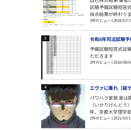
自己採点結果 筆
試験予備試験短答式
採点結果が終わり
3件のビュー
|
2026/07
令和8年司法試験予
予備試験短答式試
ただきます
2件のビュー
|
2026/08
エヴァに乗れ（碇
パワハラ家族 実
（いかりげんどう）
年、京都大学理学部
2件のビュー
|
2021/03