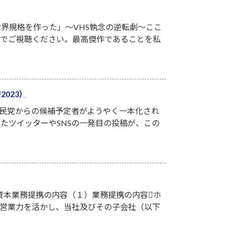
が世界規格を作った」～VHS執念の逆転劇～ここ
族でご視聴ください。最高傑作であることを私
023）
党自民党からの候補予定者がようやく一本化され
たツイッターやSNSの一発目の投稿が、この
資本業務提携の内容（１）業務提携の内容ホ
び営業力を活かし、当社及びその子会社（以下