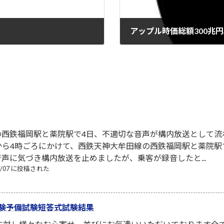
アップル時価総額300兆
2022-01-04
の西鉄福岡駅と薬院駅で4日、不適切な音声が構内放送として流
から4時ごろにかけて、西鉄天神大牟田線の西鉄福岡駅と薬院
声に気づき構内放送を止めましたが、乗客が録音したと...
08/07 に投稿された
験予備試験短答式試験結果