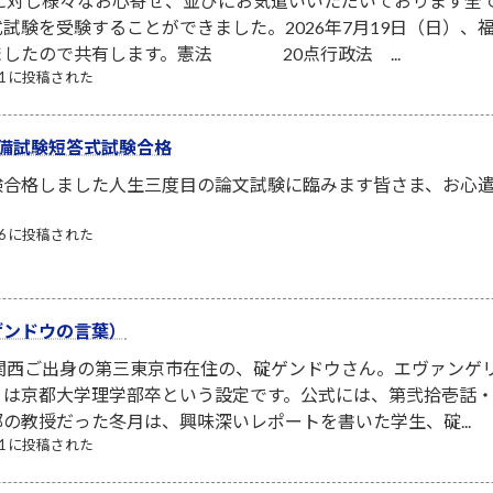
者に対し様々なお心寄せ、並びにお気遣いいただいております全
試験を受験することができました。2026年7月19日（日）
ましたので共有します。憲法 20点行政法 ...
/21 に投稿された
備試験短答式試験合格
験合格しました人生三度目の論文試験に臨みます皆さま、お心
/06 に投稿された
ゲンドウの言葉）
は関西ご出身の第三東京市在住の、碇ゲンドウさん。エヴァンゲ
は京都大学理学部卒という設定です。公式には、第弐拾壱話・第
の教授だった冬月は、興味深いレポートを書いた学生、碇...
/11 に投稿された