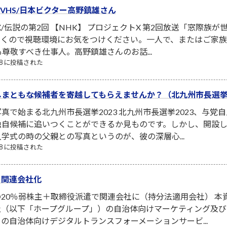
ーVHS/日本ビクター高野鎮雄さん
X/伝説の第2回 【NHK】 プロジェクトX 第2回放送「窓際族
泣くので視聴環境にお気をつけください。一人で、またはご家
も尊敬すべき仕事人。高野鎮雄さんのお話...
/08 に投稿された
まともな候補者を寄越してもらえませんか？（北九州市長選挙2
真で始まる北九州市長選挙2023 北九州市長選挙2023、与
自候補に追いつくことができるか見ものです。しかし、開設し
学式の時の父親との写真というのが、彼の深層心...
/08 に投稿された
を関連会社化
20％弱株主＋取締役派遣で関連会社に（持分法適用会社） 本
社（以下「ホープグループ」）の自治体向けマーケティング及
の自治体向けデジタルトランスフォーメーションサービ...