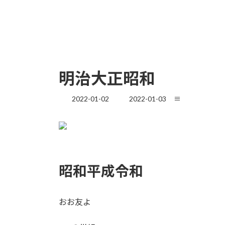
明治大正昭和
最
2022-01-02
2022-01-03
≡
終
更
新
日
時
:
昭和平成令和
おお友よ