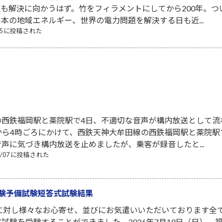
も解決に向かうはず。竹をフィラメントにしてから200年。
本の地域エネルギー、世界の電力問題を解決する日も近...
/05 に投稿された
の西鉄福岡駅と薬院駅で4日、不適切な音声が構内放送として流
から4時ごろにかけて、西鉄天神大牟田線の西鉄福岡駅と薬院
声に気づき構内放送を止めましたが、乗客が録音したと...
08/07 に投稿された
験予備試験短答式試験結果
者に対し様々なお心寄せ、並びにお気遣いいただいております全
試験を受験することができました。2026年7月19日（日）