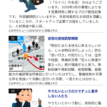
（「カイジ」の名言） おはようござ
います。 2018年3月の筆者によりま
す営業研修に関するブログ配信記事
です。 外部顧問的といいますか、外部役員的なお役目を頂戴し
ているところの、スタートアップ企業でお話をしていました
ら、人材育成や新人研...
2.2k件のビュー
|
2018/03/27 に投稿された
安倍元首相銃撃瞬間
「明日たまたま地元に来るらしいか
ら、じゃあ明日決行しよっと」的な
「思い付き」の犯行にしては、住所
や経歴、準備状況等「犯人に幸運が
重なった」感が強過ぎると思う。発
射訓練や発射試験、射程距離、殺傷
能力の確認等当然事前に行っていたはずだし、警備体制の手薄
な所を見抜いて冷静に近付いた手際、一見それとは分から...
2.1k件のビュー
|
2022/07/08 に投稿された
やりたいというだけでずっと着手
しない人たち
やりたいとかいう割に、具体的に着