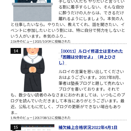
手しない人たち やりたいと言ってい
る割に着手すらしない、そんな自分
に酔うだけの人からは、できるだけ
離れるようにしましょう。本気の人
と仕事したいなら。やりたい、教えてくれ、話を聞きたい、イ
ベントに参加したいという割には、特に自分で努力をしないと
いう人がいます。本気のふり...
2.1k件のビュー
|
2021/10/09 に投稿された
［00011］ルロイ修道士は言われた
「困難は分割せよ」（井上ひさ
し）
ルロイの言葉を思い出してください
おはようございます。2017年8月、
筆者は塾長ブログと題して売れない
ブログを書いております。それで
も、数少ない読者のみなさまにおかれましては、いつもこのブ
ログを読んでいただきまして本当にありがとうございます。最
近、公私ともに忙しく、ブログの更新ができない場合もあり
ま...
1.9k件のビュー
|
2017/08/12 に投稿された
補欠繰上合格状況2022年4月1日