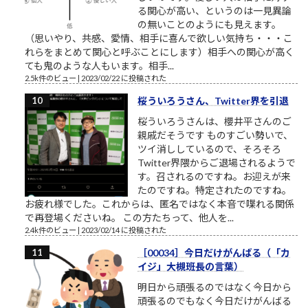
る関心が高い、というのは一見異論
の無いことのようにも見えます。
（思いやり、共感、愛情、相手に喜んで欲しい気持ち・・・こ
れらをまとめて関心と呼ぶことにします）相手への関心が高く
ても鬼のような人もいます。相手...
2.5k件のビュー
|
2023/02/22 に投稿された
桜ういろうさん、Twitter界を引退
桜ういろうさんは、櫻井平さんのご
親戚だそうです ものすごい勢いで、
ツイ消ししているので、そろそろ
Twitter界隈からご退場されるようで
す。召されるのですね。お迎えが来
たのですね。特定されたのですね。
お疲れ様でした。これからは、匿名ではなく本音で喋れる関係
で再登場くださいね。 この方たちって、他人を...
2.4k件のビュー
|
2023/02/14 に投稿された
［00034］今日だけがんばる（「カ
イジ」大槻班長の言葉）
明日から頑張るのではなく今日から
頑張るのでもなく今日だけがんばる