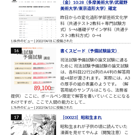
（金）10:28（多摩美術大学/武蔵野
美術大学/東京造形大学）確定
昨日からの変化造形学部芸術文化学
科（共通テスト2教科＋専門試験方
式）5→6基礎デザイン学科（共通テ
スト3教科方式）0→4
1.8k件のビュー
|
2022/04/01 に投稿された
書くスピード（予備試験論文）
司法試験予備試験の論文試験に通る
ために 司法試験予備試験の論文試験
は、各科目22行26列のA4判の解答用
紙×4部が渡されます。 実際には、A3
の厚手の紙の表裏のようです。 （解
答用紙のサンプルはこちら、法務省
提供） ここに、ボールペン限定で解答を書いていくことになる
わけですが、ここで人間の能力として...
1.7k件のビュー
|
2022/06/13 に投稿された
［00023］昭和生まれ
昭和生まれが子供の頃に読んでいた
漫画を見せてやんよ（閲覧注意） こ