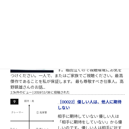
なければ門はあけられねぇんだ」ア
シタカ「わたしは自分でここへ来た。自分の足でここを出て行
く」門番「無理です！10人かかって開ける扉です！」オッサン
「だんな、いけねェ!!死んじまう!!」 社畜27年目 毎年...
2.5k件のビュー
|
2023/04/03 に投稿された
［00032］ミスターVHS/日本ビク
ター高野鎮雄さん
NHKプロジェクトX/伝説の第2回
【NHK】 プロジェクトX 第2回放送
「窓際族が世界規格を作った」～
VHS執念の逆転劇～ここで見れま
す。毎回泣くので視聴環境にお気を
つけください。一人で、またはご家族でご視聴ください。最高
傑作であることを私が保証します。 最も尊敬すべき仕事人。高
野鎮雄さんのお話...
2.5k件のビュー
|
2018/11/08 に投稿された
［00022］優しい人は、他人に期待
しない
相手に期待していない 優しい人は
「相手に期待をしていない」から優
しいのです。優しい人は相手に対す