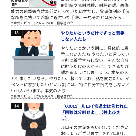
射訓練や発射試験、射程距離、殺傷
能力の確認等当然事前に行っていたはずだし、警備体制の手薄
な所を見抜いて冷静に近付いた手際、一見それとは分から...
2.1k件のビュー
|
2022/07/08 に投稿された
やりたいというだけでずっと着手
しない人たち
やりたいとかいう割に、具体的に着
手しない人たち やりたいと言ってい
る割に着手すらしない、そんな自分
に酔うだけの人からは、できるだけ
離れるようにしましょう。本気の人
と仕事したいなら。やりたい、教えてくれ、話を聞きたい、イ
ベントに参加したいという割には、特に自分で努力をしないと
いう人がいます。本気のふり...
2.1k件のビュー
|
2021/10/09 に投稿された
［00011］ルロイ修道士は言われた
「困難は分割せよ」（井上ひさ
し）
ルロイの言葉を思い出してください
おはようございます。2017年8月、