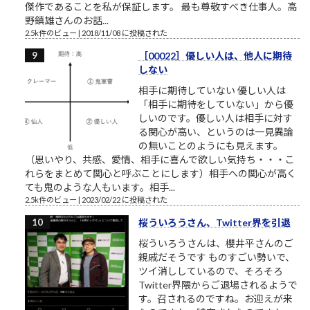
傑作であることを私が保証します。 最も尊敬すべき仕事人。高
野鎮雄さんのお話...
2.5k件のビュー
|
2018/11/08 に投稿された
［00022］優しい人は、他人に期待
しない
相手に期待していない 優しい人は
「相手に期待をしていない」から優
しいのです。優しい人は相手に対す
る関心が高い、というのは一見異論
の無いことのようにも見えます。
（思いやり、共感、愛情、相手に喜んで欲しい気持ち・・・こ
れらをまとめて関心と呼ぶことにします）相手への関心が高く
ても鬼のような人もいます。相手...
2.5k件のビュー
|
2023/02/22 に投稿された
桜ういろうさん、Twitter界を引退
桜ういろうさんは、櫻井平さんのご
親戚だそうです ものすごい勢いで、
ツイ消ししているので、そろそろ
Twitter界隈からご退場されるようで
す。召されるのですね。お迎えが来