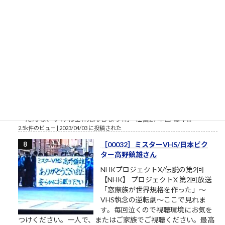
2.7k件のビュー
|
2021/05/19 に投稿された
［00012］私は自分でここへ来た。
自分の足でここを出ていく（「も
ののけ姫」アシタカの言葉）
私は自分でここへ来た。自分の足で
ここを出ていく。 組長のオッサン
「旦那、ここは通れねぇ。ゆるしが
なければ門はあけられねぇんだ」ア
シタカ「わたしは自分でここへ来た。自分の足でここを出て行
く」門番「無理です！10人かかって開ける扉です！」オッサン
「だんな、いけねェ!!死んじまう!!」 社畜27年目 毎年...
2.5k件のビュー
|
2023/04/03 に投稿された
［00032］ミスターVHS/日本ビク
ター高野鎮雄さん
NHKプロジェクトX/伝説の第2回
【NHK】 プロジェクトX 第2回放送
「窓際族が世界規格を作った」～
VHS執念の逆転劇～ここで見れま
す。毎回泣くので視聴環境にお気を
つけください。一人で、またはご家族でご視聴ください。最高