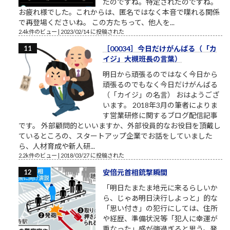
たのですね。特定されたのですね。
お疲れ様でした。これからは、匿名ではなく本音で喋れる関係
で再登場くださいね。 この方たちって、他人を...
2.4k件のビュー
|
2023/02/14 に投稿された
［00034］今日だけがんばる（「カ
イジ」大槻班長の言葉）
明日から頑張るのではなく今日から
頑張るのでもなく今日だけがんばる
（「カイジ」の名言） おはようござ
います。 2018年3月の筆者によりま
す営業研修に関するブログ配信記事
です。 外部顧問的といいますか、外部役員的なお役目を頂戴し
ているところの、スタートアップ企業でお話をしていました
ら、人材育成や新人研...
2.2k件のビュー
|
2018/03/27 に投稿された
安倍元首相銃撃瞬間
「明日たまたま地元に来るらしいか
ら、じゃあ明日決行しよっと」的な
「思い付き」の犯行にしては、住所
や経歴、準備状況等「犯人に幸運が
重なった」感が強過ぎると思う。発