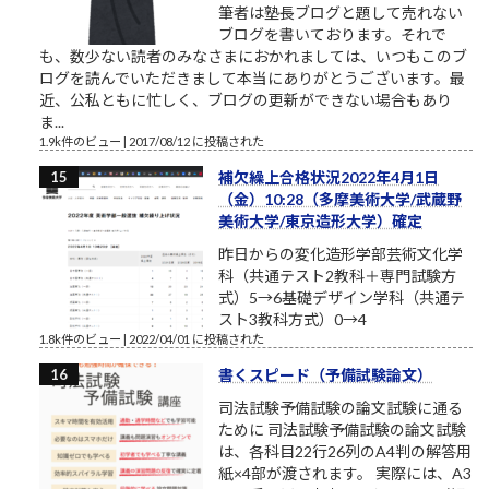
筆者は塾長ブログと題して売れない
ブログを書いております。それで
も、数少ない読者のみなさまにおかれましては、いつもこのブ
ログを読んでいただきまして本当にありがとうございます。最
近、公私ともに忙しく、ブログの更新ができない場合もあり
ま...
1.9k件のビュー
|
2017/08/12 に投稿された
補欠繰上合格状況2022年4月1日
（金）10:28（多摩美術大学/武蔵野
美術大学/東京造形大学）確定
昨日からの変化造形学部芸術文化学
科（共通テスト2教科＋専門試験方
式）5→6基礎デザイン学科（共通テ
スト3教科方式）0→4
1.8k件のビュー
|
2022/04/01 に投稿された
書くスピード（予備試験論文）
司法試験予備試験の論文試験に通る
ために 司法試験予備試験の論文試験
は、各科目22行26列のA4判の解答用
紙×4部が渡されます。 実際には、A3