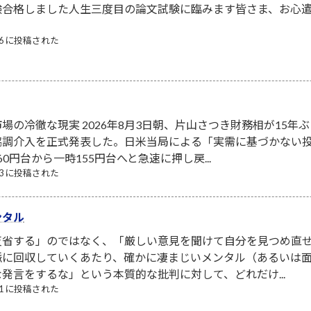
験合格しました人生三度目の論文試験に臨みます皆さま、お心
/06 に投稿された
場の冷徹な現実 2026年8月3日朝、片山さつき財務相が15年ぶ
協調介入を正式発表した。日米当局による「実需に基づかない
0円台から一時155円台へと急速に押し戻...
/03 に投稿された
ンタル
省する」のではなく、「厳しい意見を聞けて自分を見つめ直せ
脈に回収していくあたり、確かに凄まじいメンタル（あるいは面
発言をするな」という本質的な批判に対して、どれだけ...
/31 に投稿された