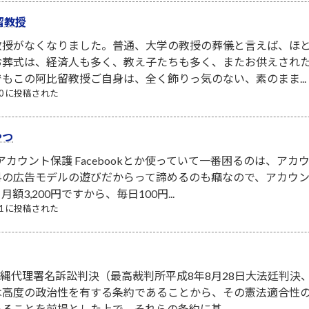
留教授
教授がなくなりました。普通、大学の教授の葬儀と言えば、ほ
お葬式は、経済人も多く、教え子たちも多く、またお供えされ
もこの阿比留教授ご自身は、全く飾りっ気のない、素のまま...
/10 に投稿された
やつ
NSアカウント保護 Facebookとか使っていて一番困るのは、
料の広告モデルの遊びだからって諦めるのも癪なので、アカウ
3,200円ですから、毎日100円...
/21 に投稿された
．沖縄代理署名訴訟判決（最高裁判所平成8年8月28日大法廷判決、
は高度の政治性を有する条約であることから、その憲法適合性
ることを前提とした上で、それらの条約に基...