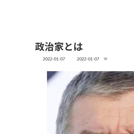
政治家とは
最
2022-01-07
2022-01-07
≡
終
更
新
日
時
: