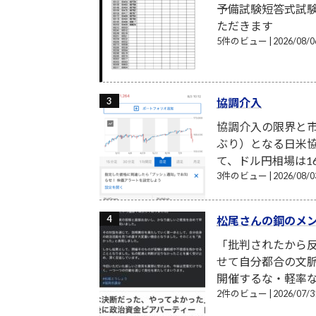
予備試験短答式試
ただきます
5件のビュー
|
2026/08
協調介入
協調介入の限界と市
ぶり）となる日米
て、ドル円相場は16
3件のビュー
|
2026/08
松尾さんの鋼のメ
「批判されたから反
せて自分都合の文
開催するな・軽率な
2件のビュー
|
2026/07