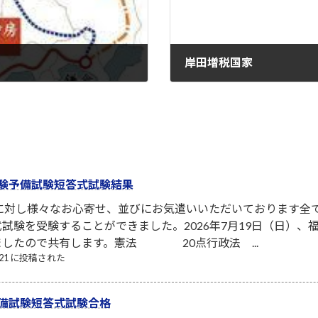
岸田増税国家
2022-01-10
験予備試験短答式試験結果
者に対し様々なお心寄せ、並びにお気遣いいただいております全
試験を受験することができました。2026年7月19日（日）
ましたので共有します。憲法 20点行政法 ...
7/21 に投稿された
備試験短答式試験合格