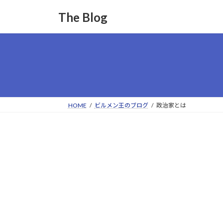
コ
ナ
The Blog
ン
ビ
テ
ゲ
ン
ー
ツ
シ
へ
ョ
ス
ン
キ
に
ッ
移
HOME
ビルメン王のブログ
政治家とは
プ
動