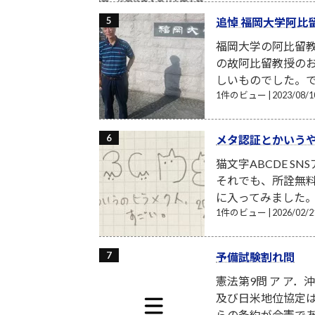
追悼 福岡大学阿比
福岡大学の阿比留
の故阿比留教授の
しいものでした。で
1件のビュー
|
2023/08
メタ認証とかいう
猫文字ABCDE S
それでも、所詮無
に入ってみました。月額
1件のビュー
|
2026/02
予備試験割れ問
憲法第9問 ア ア
及び日米地位協定
らの条約が合憲であ