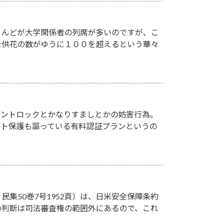
とんどが大学関係者の列席が多いのですが、こ
た供花の数がゆうに１００を超えるという華々
アカウントロックとかなりすましとかの妨害行為。
ント保護も謳っている有料認証プランというの
民集50巻7号1952頁）は、日米安全保障条約
の判断は司法審査権の範囲外にあるので、これ