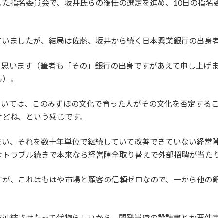
た指名委員会で、坂井氏らの後任の選定を進め、10日の指名委で
ていましたが、結局は佐藤、坂井から続く日本興業銀行の出身
と思います（筆者も「その」銀行の出身ですがあえて申し上げ
ん）。
ついては、このみずほの文化で育った人がその文化を否定する
けどね、という感じです。
まい、それを数十年単位で継続していて改善できていない経営
なトラブル続きで本来なら経営陣全取り替えで外部招聘が当た
すが、これはもはや市場と顧客の信頼ゼロなので、一から他の
体連結させたって代物らしいから、開発当時の設計書とか要件