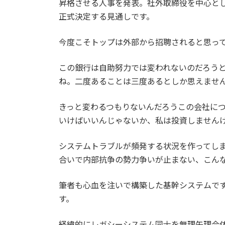
昇格させる人事を発表。社外取締役を中心とし
正式決定する見通しです。
今度こそトップは外部から招聘されると思っ
この銀行は自助努力では変われないのだろう
ね。二度あることは三度あるとしか思えませ
きっと変わるつもりないんだろうこの会社に
いけばいいんじゃないか、私は投資しません
システムトラブルが頻発する状況を作ってし
合いで内部抗争の勢力争いが止まない、こん
筆者も心血を注いで構築した基幹システムで
す。
経緯的にレガシーシステム同士を無理矢理合