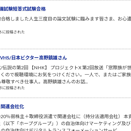
備試験短答式試験合格
験合格しました人生三度目の論文試験に臨みます皆さま、お心
/06 に投稿された
ーVHS/日本ビクター高野鎮雄さん
X/伝説の第2回 【NHK】 プロジェクトX 第2回放送「窓際族
泣くので視聴環境にお気をつけください。一人で、またはご家
も尊敬すべき仕事人。高野鎮雄さんのお話...
/08 に投稿された
を関連会社化
20％弱株主＋取締役派遣で関連会社に（持分法適用会社） 本
社（以下「ホープグループ」）の自治体向けマーケティング及
の自治体向けデジタルトランスフォーメーションサービ...