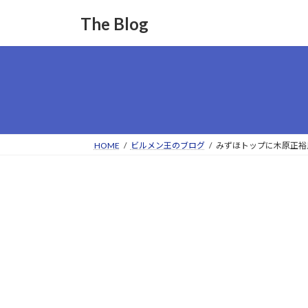
コ
ナ
The Blog
ン
ビ
テ
ゲ
ン
ー
ツ
シ
へ
ョ
ス
ン
キ
に
ッ
移
HOME
ビルメン王のブログ
みずほトップに木原正裕
プ
動