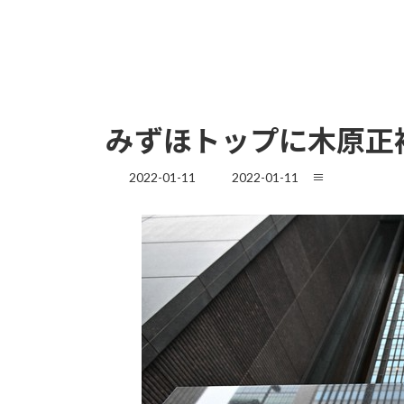
みずほトップに木原正
最
2022-01-11
2022-01-11
≡
終
更
新
日
時
: