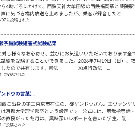
から4時ごろにかけて、西鉄天神大牟田線の西鉄福岡駅と薬院
声に気づき構内放送を止めましたが、乗客が録音したと...
08/07 に投稿された
験予備試験短答式試験結果
者に対し様々なお心寄せ、並びにお気遣いいただいております全
試験を受験することができました。2026年7月19日（日）
ましたので共有します。憲法 20点行政法 ...
/21 に投稿された
ゲンドウの言葉）
は関西ご出身の第三東京市在住の、碇ゲンドウさん。エヴァンゲ
は京都大学理学部卒という設定です。公式には、第弐拾壱話・第
の教授だった冬月は、興味深いレポートを書いた学生、碇...
/11 に投稿された