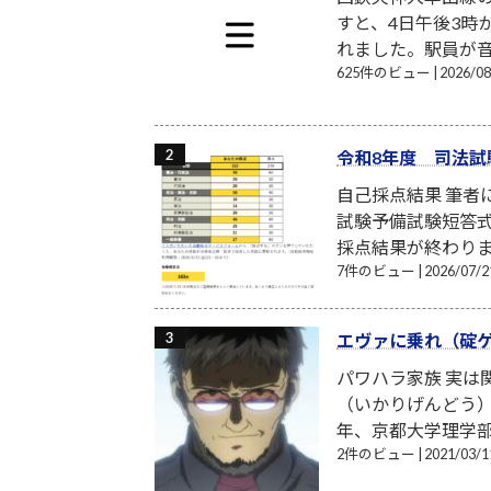
すと、4日午後3時
れました。駅員が音
625件のビュー
|
2026/
令和8年度 司法試
自己採点結果 筆
試験予備試験短答式
採点結果が終わり
7件のビュー
|
2026/07
エヴァに乗れ（碇
パワハラ家族 実
（いかりげんどう）
年、京都大学理学部
2件のビュー
|
2021/03