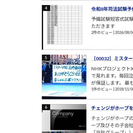
令和8年司法試験予
予備試験短答式試
ただきます
2件のビュー
|
2026/08
［00032］ミスタ
NHKプロジェクト
で見れます。毎回
が保証します。 最
1件のビュー
|
2018/11
チェンジがホープ
チェンジがホープの
ープ及びその子会
「当社グループ」）