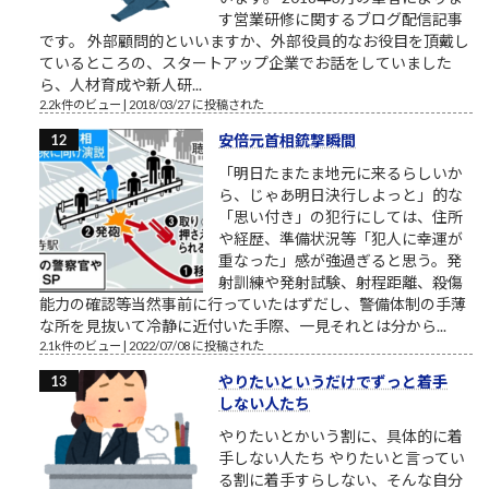
す営業研修に関するブログ配信記事
です。 外部顧問的といいますか、外部役員的なお役目を頂戴し
ているところの、スタートアップ企業でお話をしていました
ら、人材育成や新人研...
2.2k件のビュー
|
2018/03/27 に投稿された
安倍元首相銃撃瞬間
「明日たまたま地元に来るらしいか
ら、じゃあ明日決行しよっと」的な
「思い付き」の犯行にしては、住所
や経歴、準備状況等「犯人に幸運が
重なった」感が強過ぎると思う。発
射訓練や発射試験、射程距離、殺傷
能力の確認等当然事前に行っていたはずだし、警備体制の手薄
な所を見抜いて冷静に近付いた手際、一見それとは分から...
2.1k件のビュー
|
2022/07/08 に投稿された
やりたいというだけでずっと着手
しない人たち
やりたいとかいう割に、具体的に着
手しない人たち やりたいと言ってい
る割に着手すらしない、そんな自分