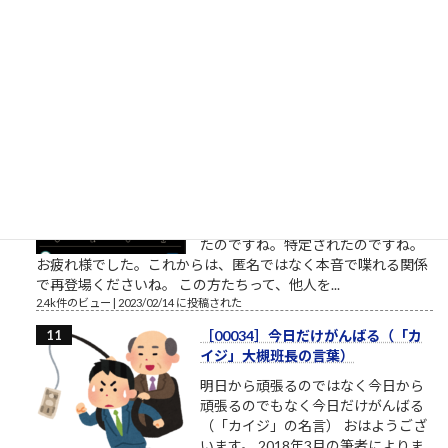
の無いことのようにも見えます。
（思いやり、共感、愛情、相手に喜んで欲しい気持ち・・・こ
れらをまとめて関心と呼ぶことにします）相手への関心が高く
ても鬼のような人もいます。相手...
2.5k件のビュー
|
2023/02/22 に投稿された
桜ういろうさん、Twitter界を引退
桜ういろうさんは、櫻井平さんのご
親戚だそうです ものすごい勢いで、
ツイ消ししているので、そろそろ
Twitter界隈からご退場されるようで
す。召されるのですね。お迎えが来
たのですね。特定されたのですね。
お疲れ様でした。これからは、匿名ではなく本音で喋れる関係
で再登場くださいね。 この方たちって、他人を...
2.4k件のビュー
|
2023/02/14 に投稿された
［00034］今日だけがんばる（「カ
イジ」大槻班長の言葉）
明日から頑張るのではなく今日から
頑張るのでもなく今日だけがんばる
（「カイジ」の名言） おはようござ
います。 2018年3月の筆者によりま