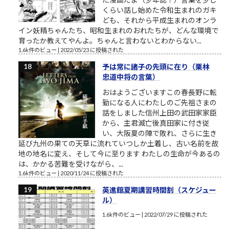
くらい話し始めた令和生まれのガキ
ども、それから平成生まれのオンラ
イン妖精ちゃんたち、昭和生まれのおれたちが、どんな環境で
育ったか教えてやんよ。ちゃんと言わないとわからない...
1.6k件のビュー
|
2022/05/23 に投稿された
予は常に諸子の先頭に在り（栗林
忠道中将の言葉）
おはようございますこの春長野に転
勤になる人にわたしのご先祖さまの
話をしました信州上田の武田家家臣
から、主君滅亡後真田家に付き従
い、大阪夏の陣で敗れ、さらに生き
延び九州の果ての天草に流れていつしか土着し、古い名前を故
地の地名に変え、そして今に至ります わたしの生命が今あるの
は、かかる苦難を受けながら、...
1.6k件のビュー
|
2020/11/24 に投稿された
英進館夏期講習時間割（スケジュー
ル）
1.6k件のビュー
|
2022/07/29 に投稿された