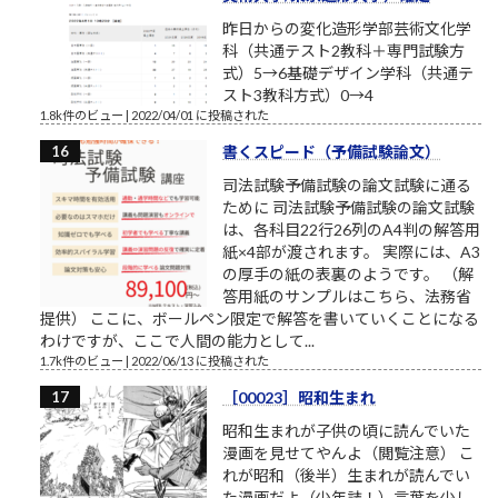
昨日からの変化造形学部芸術文化学
科（共通テスト2教科＋専門試験方
式）5→6基礎デザイン学科（共通テ
スト3教科方式）0→4
1.8k件のビュー
|
2022/04/01 に投稿された
書くスピード（予備試験論文）
司法試験予備試験の論文試験に通る
ために 司法試験予備試験の論文試験
は、各科目22行26列のA4判の解答用
紙×4部が渡されます。 実際には、A3
の厚手の紙の表裏のようです。 （解
答用紙のサンプルはこちら、法務省
提供） ここに、ボールペン限定で解答を書いていくことになる
わけですが、ここで人間の能力として...
1.7k件のビュー
|
2022/06/13 に投稿された
［00023］昭和生まれ
昭和生まれが子供の頃に読んでいた
漫画を見せてやんよ（閲覧注意） こ
れが昭和（後半）生まれが読んでい
た漫画だよ（少年誌！）言葉を少し