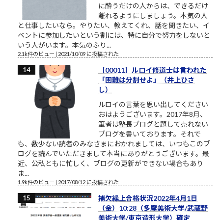
に酔うだけの人からは、できるだけ
離れるようにしましょう。本気の人
と仕事したいなら。やりたい、教えてくれ、話を聞きたい、イ
ベントに参加したいという割には、特に自分で努力をしないと
いう人がいます。本気のふり...
2.1k件のビュー
|
2021/10/09 に投稿された
［00011］ルロイ修道士は言われた
「困難は分割せよ」（井上ひさ
し）
ルロイの言葉を思い出してください
おはようございます。2017年8月、
筆者は塾長ブログと題して売れない
ブログを書いております。それで
も、数少ない読者のみなさまにおかれましては、いつもこのブ
ログを読んでいただきまして本当にありがとうございます。最
近、公私ともに忙しく、ブログの更新ができない場合もあり
ま...
1.9k件のビュー
|
2017/08/12 に投稿された
補欠繰上合格状況2022年4月1日
（金）10:28（多摩美術大学/武蔵野
美術大学/東京造形大学）確定