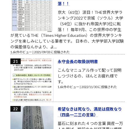
落！！
京大（61位）涙目！THE世界大学ラ
ンキング2022で京城（ソウル）大学
（54位）に抜かれ帝国大学3位に転
落！！ 毎年9月、この世界中の学生
が見ているTHE（Times Higher Education）の世界大学ランキ
ングを楽しみにしている筆者です。 日本の、大学学部入学試験
の偏差値なんかより、よ...
1.6k件のビュー
|
2021/09/03 に投稿された
永守会長の取扱説明書
こんなマニュアル作って配って説明
しつづけるの、ほんとお疲れ様で
す。
1.6k件のビュー
|
2022/11/30 に投稿された
希望なきは死なり、満足は腐敗なり
（四島一二三の言葉）
墓石に刻まれた４つの言葉 興産一万