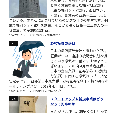
人を掲げ、戦前の九州経済界に燦然
と輝く業績を残した福岡相互銀行
（後の福岡シティ銀行、西日本シテ
ィ銀行）創業者の四島一二三（しし
まひふみ）の墓石に刻まれているのは次の４つの格言です。44
歳で福岡シティ銀行を創業。そこから長く四島一二三さんの一
番電車、で早朝5:30出勤...
1.5k件のビュー
|
2021/06/25 に投稿された
野村証券の落日
日本の最強証券会社と謳われた野村
証券がついに店舗の統廃合に踏み切
るという感慨深い話です おはようご
ざいます。 2019年4月の筆者提供の
日本の金融業界、証券業界（投資銀
行業界）に関する感慨深いブログ配
信記事です。 証券業日本最大手、野村証券を傘下に持つ野村ホ
ールディングスは、2019年4月4日、同社...
1.5k件のビュー
|
2019/04/18 に投稿された
スタートアップや新規事業はどう
やって死ぬのか
まえがき 以下は、朝早く会社行って