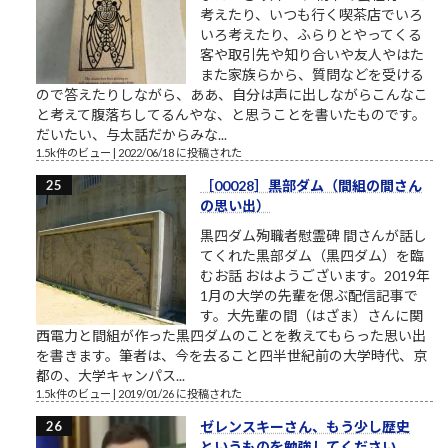
考えたり、いつも行く喫茶店でいろ
いろ考えたり、ふらりとやってくる
客や取引先や知り合いや友人やはた
また家族らから、質問などを受ける
ので答えたりしながら、ああ、自分は声に出しながらこんなこ
と考えて腹落ちしてるんやな、と思うことを書いたものです。
だいたい、与太話だからみな...
1.5k件のビュー
|
2022/06/18 に投稿された
［00028］黒部ダム（間組の間さん
の思い出）
黒四ダム殉職者慰霊碑 間さんが話し
てくれた黒部ダム（黒四ダム）を臨
むお話 おはようございます。2019年
1月の大学の先輩を偲ぶ配信記事で
す。大先輩の間（はざま）さんに関
西電力と間組が作った黒四ダムのことを教えてもらった思い出
を書きます。筆者は、今を去ること四半世紀前の大学時代、京
都の、大学キャンパス...
1.5k件のビュー
|
2019/01/26 に投稿された
ゼレンスキーさん、もう少し歴史
というものを勉強してください