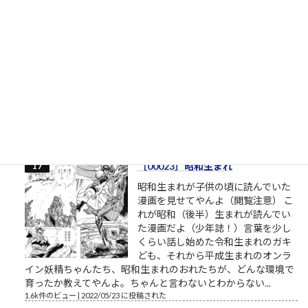
書くスピード（予備試験論文）
司法試験予備試験の論文試験に通る
ために 司法試験予備試験の論文試験
は、各科目22行26列のA4判の解答用
紙×4部が渡されます。 実際には、A3
の厚手の紙の表裏のようです。 （解
答用紙のサンプルはこちら、法務省
提供） ここに、ボールペン限定で解答を書いていくことになる
わけですが、ここで人間の能力として...
1.7k件のビュー
|
2022/06/13 に投稿された
［00023］昭和生まれ
昭和生まれが子供の頃に読んでいた
漫画を見せてやんよ（閲覧注意） こ
れが昭和（後半）生まれが読んでい
た漫画だよ（少年誌！）言葉を少し
くらい話し始めた令和生まれのガキ
ども、それから平成生まれのオンラ
イン妖精ちゃんたち、昭和生まれのおれたちが、どんな環境で
育ったか教えてやんよ。ちゃんと言わないとわからない...
1.6k件のビュー
|
2022/05/23 に投稿された