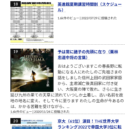
英進館夏期講習時間割（スケジュー
ル）
1.6k件のビュー
|
2022/07/29 に投稿された
予は常に諸子の先頭に在り（栗林
忠道中将の言葉）
おはようございますこの春長野に転
勤になる人にわたしのご先祖さまの
話をしました信州上田の武田家家臣
から、主君滅亡後真田家に付き従
い、大阪夏の陣で敗れ、さらに生き
延び九州の果ての天草に流れていつしか土着し、古い名前を故
地の地名に変え、そして今に至ります わたしの生命が今あるの
は、かかる苦難を受けながら、...
1.6k件のビュー
|
2020/11/24 に投稿された
京大（61位）涙目！THE世界大学
ランキング2022で帝国大学3位に転