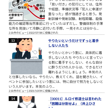
「思い付き」の犯行にしては、住所
や経歴、準備状況等「犯人に幸運が
重なった」感が強過ぎると思う。発
射訓練や発射試験、射程距離、殺傷
能力の確認等当然事前に行っていたはずだし、警備体制の手薄
な所を見抜いて冷静に近付いた手際、一見それとは分から...
2.1k件のビュー
|
2022/07/08 に投稿された
やりたいというだけでずっと着手
しない人たち
やりたいとかいう割に、具体的に着
手しない人たち やりたいと言ってい
る割に着手すらしない、そんな自分
に酔うだけの人からは、できるだけ
離れるようにしましょう。本気の人
と仕事したいなら。やりたい、教えてくれ、話を聞きたい、イ
ベントに参加したいという割には、特に自分で努力をしないと
いう人がいます。本気のふり...
2.1k件のビュー
|
2021/10/09 に投稿された
［00011］ルロイ修道士は言われた
「困難は分割せよ」（井上ひさ