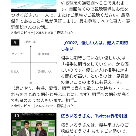
VHS執念の逆転劇～ここで見れま
す。毎回泣くので視聴環境にお気を
つけください。一人で、またはご家族でご視聴ください。最高
傑作であることを私が保証します。 最も尊敬すべき仕事人。高
野鎮雄さんのお話...
2.5k件のビュー
|
2018/11/08 に投稿された
［00022］優しい人は、他人に期待
しない
相手に期待していない 優しい人は
「相手に期待をしていない」から優
しいのです。優しい人は相手に対す
る関心が高い、というのは一見異論
の無いことのようにも見えます。
（思いやり、共感、愛情、相手に喜んで欲しい気持ち・・・こ
れらをまとめて関心と呼ぶことにします）相手への関心が高く
ても鬼のような人もいます。相手...
2.5k件のビュー
|
2023/02/22 に投稿された
桜ういろうさん、Twitter界を引退
桜ういろうさんは、櫻井平さんのご
親戚だそうです ものすごい勢いで、