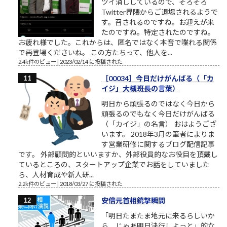
ツイ消ししているので、そろそろ
Twitter界隈からご退場されるようで
す。召されるのですね。お迎えが来
たのですね。特定されたのですね。
お疲れ様でした。これからは、匿名ではなく本音で喋れる関係
で再登場くださいね。 この方たちって、他人を...
2.4k件のビュー
|
2023/02/14 に投稿された
［00034］今日だけがんばる（「カ
イジ」大槻班長の言葉）
明日から頑張るのではなく今日から
頑張るのでもなく今日だけがんばる
（「カイジ」の名言） おはようござ
います。 2018年3月の筆者によりま
す営業研修に関するブログ配信記事
です。 外部顧問的といいますか、外部役員的なお役目を頂戴し
ているところの、スタートアップ企業でお話をしていました
ら、人材育成や新人研...
2.2k件のビュー
|
2018/03/27 に投稿された
安倍元首相銃撃瞬間
「明日たまたま地元に来るらしいか
ら、じゃあ明日決行しよっと」的な