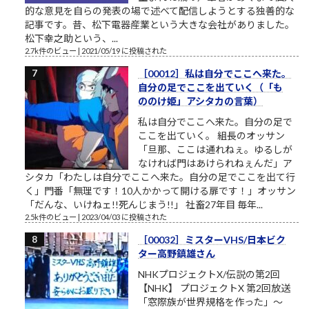
的な意見を自らの発表の場で述べて配信しようとする独善的な
記事です。昔、松下電器産業という大きな会社がありました。
松下幸之助という、...
2.7k件のビュー
|
2021/05/19 に投稿された
［00012］私は自分でここへ来た。
自分の足でここを出ていく（「も
ののけ姫」アシタカの言葉）
私は自分でここへ来た。自分の足で
ここを出ていく。 組長のオッサン
「旦那、ここは通れねぇ。ゆるしが
なければ門はあけられねぇんだ」ア
シタカ「わたしは自分でここへ来た。自分の足でここを出て行
く」門番「無理です！10人かかって開ける扉です！」オッサン
「だんな、いけねェ!!死んじまう!!」 社畜27年目 毎年...
2.5k件のビュー
|
2023/04/03 に投稿された
［00032］ミスターVHS/日本ビク
ター高野鎮雄さん
NHKプロジェクトX/伝説の第2回
【NHK】 プロジェクトX 第2回放送
「窓際族が世界規格を作った」～