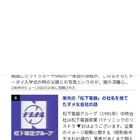
棒太郎、灰原達之とはまた別の味わいある「ナニワ金融道」主
人公です。 合同会社鈴木商店の投資運用研修素材「ナ...
3.6k件のビュー
|
2021/04/21 に投稿された
東大さん、もう少しまともな候補
者を寄越してもらえませんか？（北
九州市長選挙2023）
トーダイ入学式の写真で始まる北九
州市長選挙2023 北九州市長選挙
2023、与党自民党からの候補予定者
がようやく一本化されました。先行
する独自候補に追いつくことができるか見ものです。しかし、
開設したツイッターやSNSの一発目の投稿が、このおそらくト
ーダイ入学式の時の父親との写真というのが、彼の深層心...
2.8k件のビュー
|
2022/12/08 に投稿された
栄光の「松下電器」の社名を捨て
たダメな会社の話
松下電器グループ（1985年）中核会
社は松下電器産業 パナソニックのリ
ストラ ▼おはようございます。企業
のイメージ戦略に関する（昭和後半
生まれ45歳の）筆者があくまで個人