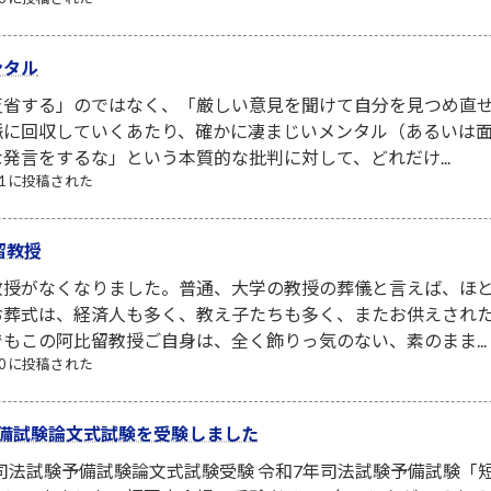
ンタル
省する」のではなく、「厳しい意見を聞けて自分を見つめ直せ
脈に回収していくあたり、確かに凄まじいメンタル（あるいは面
発言をするな」という本質的な批判に対して、どれだけ...
/31 に投稿された
留教授
教授がなくなりました。普通、大学の教授の葬儀と言えば、ほ
お葬式は、経済人も多く、教え子たちも多く、またお供えされ
もこの阿比留教授ご自身は、全く飾りっ気のない、素のまま...
/10 に投稿された
予備試験論文式試験を受験しました
 司法試験予備試験論文式試験受験 令和7年司法試験予備試験「