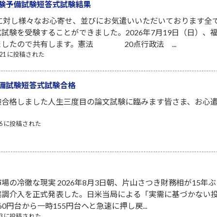
験予備試験短答式試験結果
者に対し様々なお心寄せ、並びにお気遣いいただいております全
試験を受験することができました。2026年7月19日（日）
ましたので共有します。憲法 20点行政法 ...
7/21 に投稿された
備試験短答式試験合格
験合格しました人生三度目の論文試験に臨みます皆さま、お心
/06 に投稿された
場の冷徹な現実 2026年8月3日朝、片山さつき財務相が15年ぶ
協調介入を正式発表した。日米当局による「実需に基づかない
0円台から一時155円台へと急速に押し戻...
/03 に投稿された