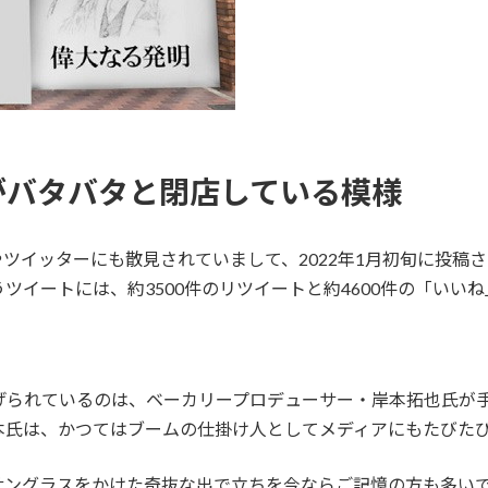
がバタバタと閉店している模様
やツイッターにも散見されていまして、2022年1月初旬に投稿
ツイートには、約3500件のリツイートと約4600件の「いい
げられているのは、ベーカリープロデューサー・岸本拓也氏が
本氏は、かつてはブームの仕掛け人としてメディアにもたびた
サングラスをかけた奇抜な出で立ちを今ならご記憶の方も多い