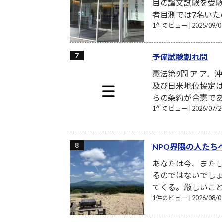
目の論文試験を受験
者目測では7名いたの
1件のビュー
|
2025/09
予備試験割れ問
憲法第9問 ア ア
及び日米地位協定
らの条約が合憲であ
1件のビュー
|
2026/07
NPO界隈の人たち
あなたは今、また
るのではないでし
てくる。厳しいこと
1件のビュー
|
2026/08