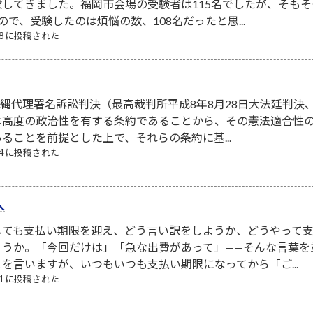
してきました。福岡市会場の受験者は115名でしたが、そも
で、受験したのは煩悩の数、108名だったと思...
/08 に投稿された
．沖縄代理署名訴訟判決（最高裁判所平成8年8月28日大法廷判決、
は高度の政治性を有する条約であることから、その憲法適合性
ることを前提とした上で、それらの条約に基...
/24 に投稿された
へ
しても支払い期限を迎え、どう言い訳をしようか、どうやって
ょうか。「今回だけは」「急な出費があって」——そんな言葉を
を言いますが、いつもいつも支払い期限になってから「ご...
/01 に投稿された