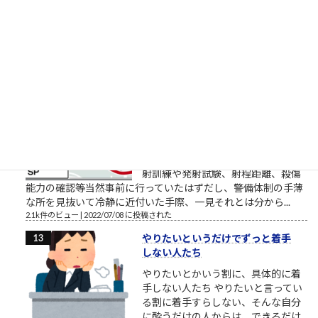
す営業研修に関するブログ配信記事
です。 外部顧問的といいますか、外部役員的なお役目を頂戴し
ているところの、スタートアップ企業でお話をしていました
ら、人材育成や新人研...
2.2k件のビュー
|
2018/03/27 に投稿された
安倍元首相銃撃瞬間
「明日たまたま地元に来るらしいか
ら、じゃあ明日決行しよっと」的な
「思い付き」の犯行にしては、住所
や経歴、準備状況等「犯人に幸運が
重なった」感が強過ぎると思う。発
射訓練や発射試験、射程距離、殺傷
能力の確認等当然事前に行っていたはずだし、警備体制の手薄
な所を見抜いて冷静に近付いた手際、一見それとは分から...
2.1k件のビュー
|
2022/07/08 に投稿された
やりたいというだけでずっと着手
しない人たち
やりたいとかいう割に、具体的に着
手しない人たち やりたいと言ってい
る割に着手すらしない、そんな自分
に酔うだけの人からは、できるだけ