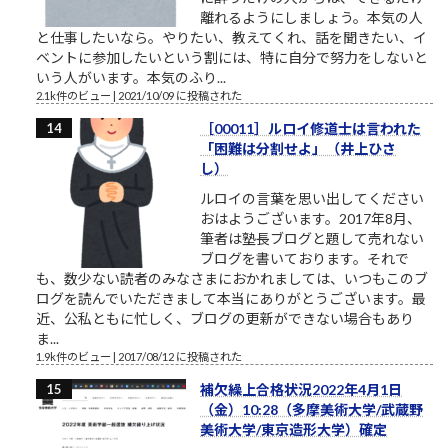
離れるようにしましょう。本気の人
と仕事したいなら。やりたい、教えてくれ、話を聞きたい、イ
ベントに参加したいという割には、特に自分で努力をしないと
いう人がいます。本気のふり...
2.1k件のビュー
|
2021/10/09 に投稿された
［00011］ルロイ修道士は言われた
「困難は分割せよ」（井上ひさ
し）
ルロイの言葉を思い出してください
おはようございます。2017年8月、
筆者は塾長ブログと題して売れない
ブログを書いております。それで
も、数少ない読者のみなさまにおかれましては、いつもこのブ
ログを読んでいただきまして本当にありがとうございます。最
近、公私ともに忙しく、ブログの更新ができない場合もあり
ま...
1.9k件のビュー
|
2017/08/12 に投稿された
補欠繰上合格状況2022年4月1日
（金）10:28（多摩美術大学/武蔵野
美術大学/東京造形大学）確定