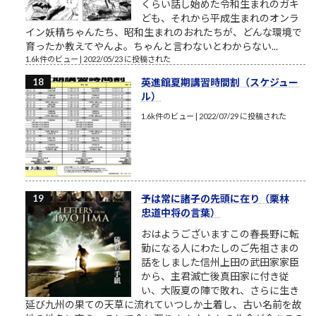
くらい話し始めた令和生まれのガキ
ども、それから平成生まれのオンラ
イン妖精ちゃんたち、昭和生まれのおれたちが、どんな環境で
育ったか教えてやんよ。ちゃんと言わないとわからない...
1.6k件のビュー
|
2022/05/23 に投稿された
英進館夏期講習時間割（スケジュー
ル）
1.6k件のビュー
|
2022/07/29 に投稿された
予は常に諸子の先頭に在り（栗林
忠道中将の言葉）
おはようございますこの春長野に転
勤になる人にわたしのご先祖さまの
話をしました信州上田の武田家家臣
から、主君滅亡後真田家に付き従
い、大阪夏の陣で敗れ、さらに生き
延び九州の果ての天草に流れていつしか土着し、古い名前を故