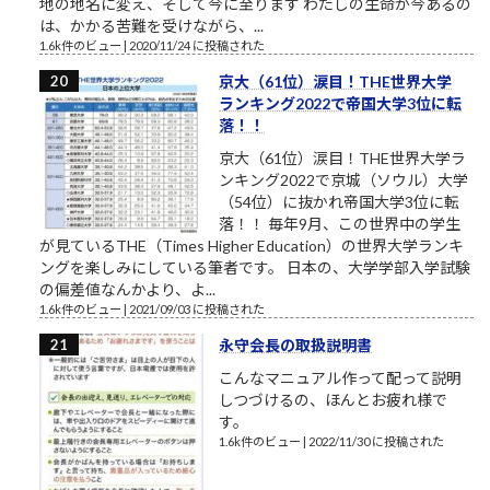
地の地名に変え、そして今に至ります わたしの生命が今あるの
は、かかる苦難を受けながら、...
1.6k件のビュー
|
2020/11/24 に投稿された
京大（61位）涙目！THE世界大学
ランキング2022で帝国大学3位に転
落！！
京大（61位）涙目！THE世界大学ラ
ンキング2022で京城（ソウル）大学
（54位）に抜かれ帝国大学3位に転
落！！ 毎年9月、この世界中の学生
が見ているTHE（Times Higher Education）の世界大学ランキ
ングを楽しみにしている筆者です。 日本の、大学学部入学試験
の偏差値なんかより、よ...
1.6k件のビュー
|
2021/09/03 に投稿された
永守会長の取扱説明書
こんなマニュアル作って配って説明
しつづけるの、ほんとお疲れ様で
す。
1.6k件のビュー
|
2022/11/30 に投稿された