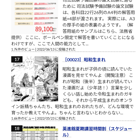
ために 司法試験予備試験の論文試験
は、各科目22行26列のA4判の解答用
紙×4部が渡されます。 実際には、A3
の厚手の紙の表裏のようです。 （解
答用紙のサンプルはこちら、法務省
提供） ここに、ボールペン限定で解答を書いていくことになる
わけですが、ここで人間の能力として...
1.7k件のビュー
|
2022/06/13 に投稿された
［00023］昭和生まれ
昭和生まれが子供の頃に読んでいた
漫画を見せてやんよ（閲覧注意） こ
れが昭和（後半）生まれが読んでい
た漫画だよ（少年誌！）言葉を少し
くらい話し始めた令和生まれのガキ
ども、それから平成生まれのオンラ
イン妖精ちゃんたち、昭和生まれのおれたちが、どんな環境で
育ったか教えてやんよ。ちゃんと言わないとわからない...
1.6k件のビュー
|
2022/05/23 に投稿された
英進館夏期講習時間割（スケジュー
ル）