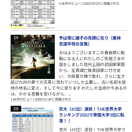
1.6k件のビュー
|
2022/07/29 に投稿された
予は常に諸子の先頭に在り（栗林
忠道中将の言葉）
おはようございますこの春長野に転
勤になる人にわたしのご先祖さまの
話をしました信州上田の武田家家臣
から、主君滅亡後真田家に付き従
い、大阪夏の陣で敗れ、さらに生き
延び九州の果ての天草に流れていつしか土着し、古い名前を故
地の地名に変え、そして今に至ります わたしの生命が今あるの
は、かかる苦難を受けながら、...
1.6k件のビュー
|
2020/11/24 に投稿された
京大（61位）涙目！THE世界大学
ランキング2022で帝国大学3位に転
落！！
京大（61位）涙目！THE世界大学ラ