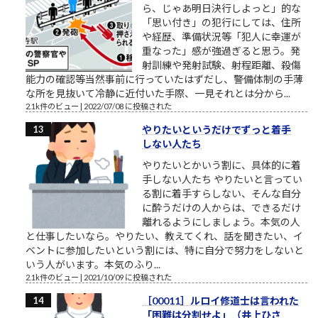
ら、じゃあ明日決行しよっと」的な
「思い付き」の犯行にしては、住所
や経歴、準備状況等「犯人に幸運が
重なった」感が強過ぎると思う。発
射訓練や発射試験、射程距離、殺傷
能力の確認等当然事前に行っていたはずだし、警備体制の手薄
な所を見抜いて冷静に近付いた手際、一見それとは分から...
2.1k件のビュー
|
2022/07/08 に投稿された
やりたいというだけでずっと着手
しない人たち
やりたいとかいう割に、具体的に着
手しない人たち やりたいと言ってい
る割に着手すらしない、そんな自分
に酔うだけの人からは、できるだけ
離れるようにしましょう。本気の人
と仕事したいなら。やりたい、教えてくれ、話を聞きたい、イ
ベントに参加したいという割には、特に自分で努力をしないと
いう人がいます。本気のふり...
2.1k件のビュー
|
2021/10/09 に投稿された
［00011］ルロイ修道士は言われた
「困難は分割せよ」（井上ひさ