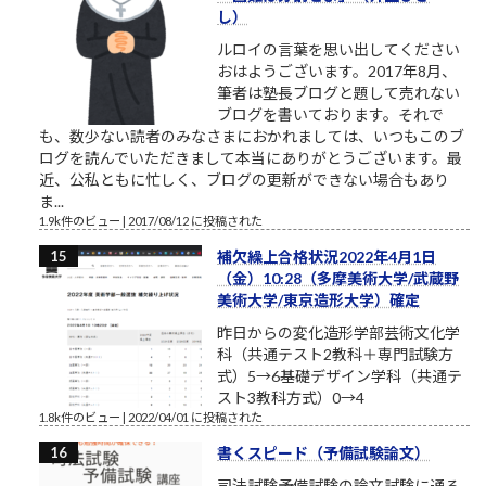
し）
ルロイの言葉を思い出してください
おはようございます。2017年8月、
筆者は塾長ブログと題して売れない
ブログを書いております。それで
も、数少ない読者のみなさまにおかれましては、いつもこのブ
ログを読んでいただきまして本当にありがとうございます。最
近、公私ともに忙しく、ブログの更新ができない場合もあり
ま...
1.9k件のビュー
|
2017/08/12 に投稿された
補欠繰上合格状況2022年4月1日
（金）10:28（多摩美術大学/武蔵野
美術大学/東京造形大学）確定
昨日からの変化造形学部芸術文化学
科（共通テスト2教科＋専門試験方
式）5→6基礎デザイン学科（共通テ
スト3教科方式）0→4
1.8k件のビュー
|
2022/04/01 に投稿された
書くスピード（予備試験論文）
司法試験予備試験の論文試験に通る