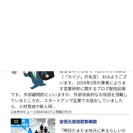
ツイ消ししているので、そろそろ
Twitter界隈からご退場されるようで
す。召されるのですね。お迎えが来
たのですね。特定されたのですね。
お疲れ様でした。これからは、匿名ではなく本音で喋れる関係
で再登場くださいね。 この方たちって、他人を...
2.4k件のビュー
|
2023/02/14 に投稿された
［00034］今日だけがんばる（「カ
イジ」大槻班長の言葉）
明日から頑張るのではなく今日から
頑張るのでもなく今日だけがんばる
（「カイジ」の名言） おはようござ
います。 2018年3月の筆者によりま
す営業研修に関するブログ配信記事
です。 外部顧問的といいますか、外部役員的なお役目を頂戴し
ているところの、スタートアップ企業でお話をしていました
ら、人材育成や新人研...
2.2k件のビュー
|
2018/03/27 に投稿された
安倍元首相銃撃瞬間
「明日たまたま地元に来るらしいか