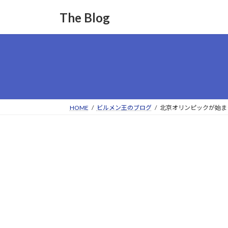
コ
ナ
The Blog
ン
ビ
テ
ゲ
ン
ー
ツ
シ
へ
ョ
ス
ン
キ
に
ッ
移
HOME
ビルメン王のブログ
北京オリンピックが始ま
プ
動