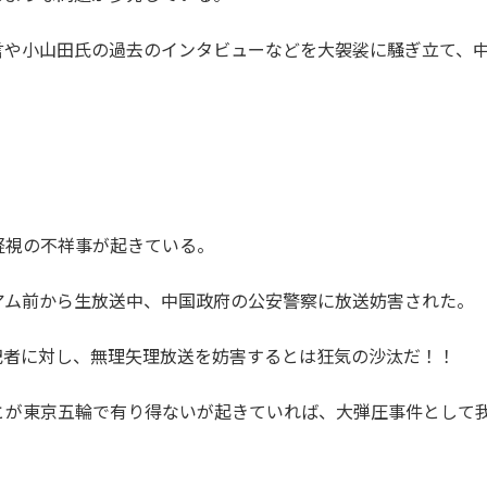
言や小山田氏の過去のインタビューなどを大袈裟に騒ぎ立て、
軽視の不祥事が起きている。
アム前から生放送中、中国政府の公安警察に放送妨害された。
記者に対し、無理矢理放送を妨害するとは狂気の沙汰だ！！
とが東京五輪で有り得ないが起きていれば、大弾圧事件として