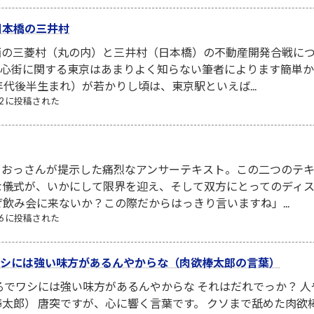
日本橋の三井村
西の三菱村（丸の内）と三井村（日本橋）の不動産開発合戦につ
京中心街に関する東京はあまりよく知らない筆者によります簡単
年代後半生まれ）が若かりし頃は、東京駅といえば...
/22 に投稿された
、おっさんが提示した痛烈なアンサーテキスト。この二つのテ
な儀式が、いかにして限界を迎え、そして双方にとってのディ
ぜ飲み会に来ないか？この際だからはっきり言いますね」...
/26 に投稿された
でワシには強い味方があるんやからな（肉欲棒太郎の言葉）
るでワシには強い味方があるんやからな それはだれでっか？ 
太郎） 唐突ですが、心に響く言葉です。 クソまで舐めた肉