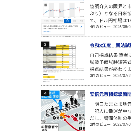
協調介入の限界と市
ぶり）となる日米
て、ドル円相場は16
4件のビュー
|
2026/08
令和8年度 司法試
自己採点結果 筆
試験予備試験短答式
採点結果が終わり
3件のビュー
|
2026/07
安倍元首相銃撃瞬
「明日たまたま地
「犯人に幸運が重
だし、警備体制の手
2件のビュー
|
2022/07