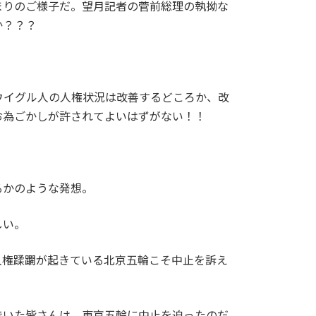
まりのご様子だ。望月記者の菅前総理の執拗な
か？？？
ウイグル人の人権状況は改善するどころか、改
お為ごかしが許されてよいはずがない！！
るかのような発想。
しい。
人権蹂躙が起きている北京五輪こそ中止を訴え
でいた皆さんは、東京五輪に中止を迫ったのだ