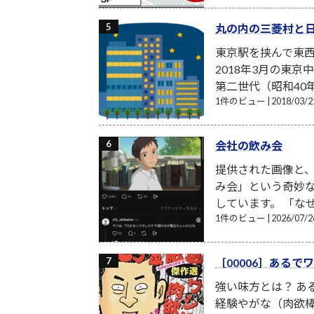
丸の内の三菱村と
東京駅を挟んで東
2018年3月の東
第二世代（昭和40
1件のビュー
|
2018/03
会社の飲み会
提供された画像と
み会」という奇妙
しています。 「な
1件のビュー
|
2026/07
［00006］ある
強い味方とは？ あ
経験やがな（肉欲棒