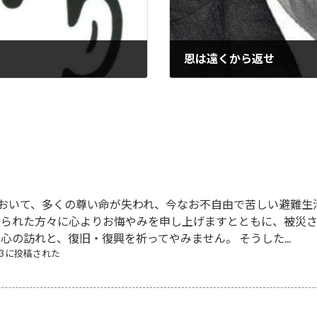
恩は遠くから返せ
2022-02-10
において、多くの尊い命が失われ、今なお不自由で苦しい避難生
なられた方々に心よりお悔やみを申し上げますとともに、被災
心の訪れと、復旧・復興を祈ってやみません。 そうした...
/03 に投稿された