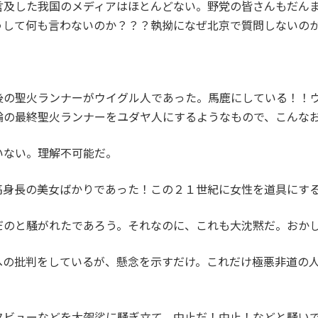
言及した我国のメディアはほとんどない。野党の皆さんもだん
うして何も言わないのか？？？執拗になぜ北京で質問しないの
後の聖火ランナーがウイグル人であった。馬鹿にしている！！
輪の最終聖火ランナーをユダヤ人にするようなもので、こんな
いない。理解不可能だ。
高身長の美女ばかりであった！この２１世紀に女性を道具にす
だのと騒がれたであろう。それなのに、これも大沈黙だ。おか
への批判をしているが、懸念を示すだけ。これだけ極悪非道の
タビューなどを大袈裟に騒ぎ立て、中止だ！中止！などと騒い