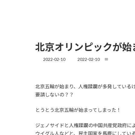
北京オリンピックが始
最
2022-02-10
2022-02-10
≡
終
更
新
日
北京五輪が始まり、人権蹂躙が多発している
時
要請しないの？？
:
とうとう北京五輪が始まってしまった！
ジェノサイドと人権蹂躙の中国共産党政府に
ウイグル人などと、民主国家を馬鹿にしてい