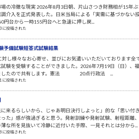
場の冷徹な現実 2026年8月3日朝、片山さつき財務相が15年ぶ
協調介入を正式発表した。日米当局による「実需に基づかない
0円台から一時155円台へと急速に押し戻...
/03 に投稿された
験予備試験短答式試験結果
者に対し様々なお心寄せ、並びにお気遣いいただいております全
試験を受験することができました。2026年7月19日（日）
ましたので共有します。憲法 20点行政法 ...
/21 に投稿された
間
元に来るらしいから、じゃあ明日決行しよっと」的な「思い付
なった」感が強過ぎると思う。発射訓練や発射試験、射程距離
薄な所を見抜いて冷静に近付いた手際、一見それとは分から...
/08 に投稿された