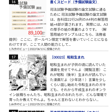
書くスピード（予備試験論文）
司法試験予備試験の論文試験に通る
ために 司法試験予備試験の論文試験
は、各科目22行26列のA4判の解答用
紙×4部が渡されます。 実際には、A3
の厚手の紙の表裏のようです。 （解
答用紙のサンプルはこちら、法務省
提供） ここに、ボールペン限定で解答を書いていくことになる
わけですが、ここで人間の能力として...
1.7k件のビュー
|
2022/06/13 に投稿された
［00023］昭和生まれ
昭和生まれが子供の頃に読んでいた
漫画を見せてやんよ（閲覧注意） こ
れが昭和（後半）生まれが読んでい
た漫画だよ（少年誌！）言葉を少し
くらい話し始めた令和生まれのガキ
ども、それから平成生まれのオンラ
イン妖精ちゃんたち、昭和生まれのおれたちが、どんな環境で
育ったか教えてやんよ。ちゃんと言わないとわからない...
1.6k件のビュー
|
2022/05/23 に投稿された