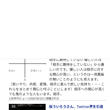
NHKプロジェクトX/伝説の第2回
【NHK】 プロジェクトX 第2回放送
「窓際族が世界規格を作った」～
VHS執念の逆転劇～ここで見れま
す。毎回泣くので視聴環境にお気を
つけください。一人で、またはご家族でご視聴ください。最高
傑作であることを私が保証します。 最も尊敬すべき仕事人。高
野鎮雄さんのお話...
2.5k件のビュー
|
2018/11/08 に投稿された
［00022］優しい人は、他人に期待
しない
相手に期待していない 優しい人は
「相手に期待をしていない」から優
しいのです。優しい人は相手に対す
る関心が高い、というのは一見異論
の無いことのようにも見えます。
（思いやり、共感、愛情、相手に喜んで欲しい気持ち・・・こ
れらをまとめて関心と呼ぶことにします）相手への関心が高く
ても鬼のような人もいます。相手...
2.5k件のビュー
|
2023/02/22 に投稿された
桜ういろうさん、Twitter界を引退