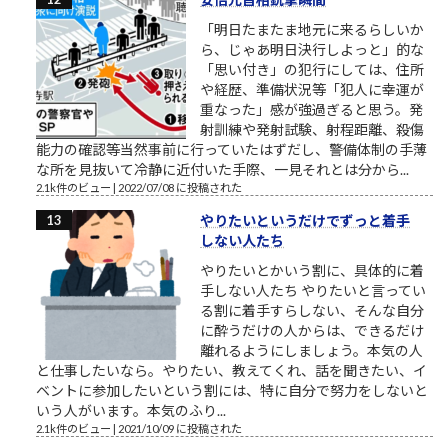
「明日たまたま地元に来るらしいか
ら、じゃあ明日決行しよっと」的な
「思い付き」の犯行にしては、住所
や経歴、準備状況等「犯人に幸運が
重なった」感が強過ぎると思う。発
射訓練や発射試験、射程距離、殺傷
能力の確認等当然事前に行っていたはずだし、警備体制の手薄
な所を見抜いて冷静に近付いた手際、一見それとは分から...
2.1k件のビュー
|
2022/07/08 に投稿された
やりたいというだけでずっと着手
しない人たち
やりたいとかいう割に、具体的に着
手しない人たち やりたいと言ってい
る割に着手すらしない、そんな自分
に酔うだけの人からは、できるだけ
離れるようにしましょう。本気の人
と仕事したいなら。やりたい、教えてくれ、話を聞きたい、イ
ベントに参加したいという割には、特に自分で努力をしないと
いう人がいます。本気のふり...
2.1k件のビュー
|
2021/10/09 に投稿された