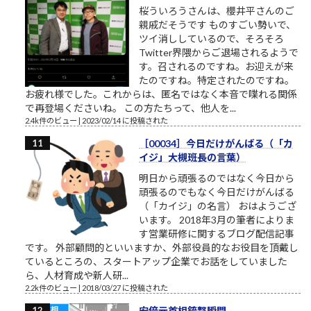
桜ういろうさんは、櫻井平さんのご
親戚だそうです ものすごい勢いで、
ツイ消ししているので、そろそろ
Twitter界隈からご退場されるようで
す。召されるのですね。お迎えが来
たのですね。特定されたのですね。
お疲れ様でした。これからは、匿名ではなく本音で喋れる関係
で再登場くださいね。 この方たちって、他人を...
2.4k件のビュー
|
2023/02/14 に投稿された
［00034］今日だけがんばる（「カ
イジ」大槻班長の言葉）
明日から頑張るのではなく今日から
頑張るのでもなく今日だけがんばる
（「カイジ」の名言） おはようござ
います。 2018年3月の筆者によりま
す営業研修に関するブログ配信記事
です。 外部顧問的といいますか、外部役員的なお役目を頂戴し
ているところの、スタートアップ企業でお話をしていました
ら、人材育成や新人研...
2.2k件のビュー
|
2018/03/27 に投稿された
安倍元首相銃撃瞬間