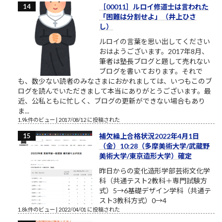
［00011］ルロイ修道士は言われた
「困難は分割せよ」（井上ひさ
し）
ルロイの言葉を思い出してください
おはようございます。2017年8月、
筆者は塾長ブログと題して売れない
ブログを書いております。それで
も、数少ない読者のみなさまにおかれましては、いつもこのブ
ログを読んでいただきまして本当にありがとうございます。最
近、公私ともに忙しく、ブログの更新ができない場合もあり
ま...
1.9k件のビュー
|
2017/08/12 に投稿された
補欠繰上合格状況2022年4月1日
（金）10:28（多摩美術大学/武蔵野
美術大学/東京造形大学）確定
昨日からの変化造形学部芸術文化学
科（共通テスト2教科＋専門試験方
式）5→6基礎デザイン学科（共通テ
スト3教科方式）0→4
1.8k件のビュー
|
2022/04/01 に投稿された