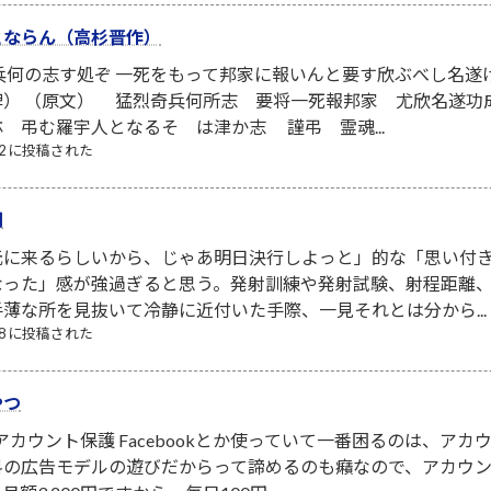
とならん（高杉晋作）
兵何の志す処ぞ 一死をもって邦家に報いんと要す欣ぶべし名
碑） （原文） 猛烈奇兵何所志 要将一死報邦家 尤欣名遂功
 弔む羅宇人となるそ は津か志 謹弔 霊魂...
/22 に投稿された
間
元に来るらしいから、じゃあ明日決行しよっと」的な「思い付
なった」感が強過ぎると思う。発射訓練や発射試験、射程距離
薄な所を見抜いて冷静に近付いた手際、一見それとは分から...
/08 に投稿された
やつ
NSアカウント保護 Facebookとか使っていて一番困るのは、
料の広告モデルの遊びだからって諦めるのも癪なので、アカウ