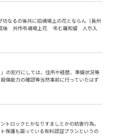
遂げ功なるの後共に招魂場上の花とならん（長州
成後 共作弔魂場上花 弔む羅和留 人尓入
き」の犯行にしては、住所や経歴、準備状況等
、殺傷能力の確認等当然事前に行っていたはず
アカウントロックとかなりすましとかの妨害行為。
ント保護も謳っている有料認証プランというの