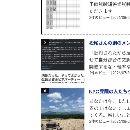
予備試験短答式試
ただきます
2件のビュー
|
2026/08
松尾さんの鋼のメ
「批判されたから反
せて自分都合の文
開催するな・軽率な
2件のビュー
|
2026/07
NPO界隈の人たち
あなたは今、また
るのではないでし
てくる。厳しいこと
2件のビュー
|
2026/08