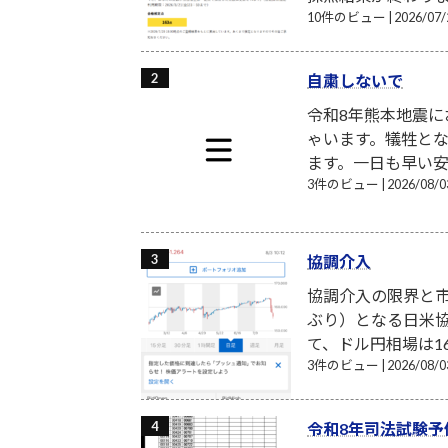
10件のビュー
|
2026/0
自粛しないで
令和8年熊本地震
ゃいます。犠牲と
ます。一日も早い安
3件のビュー
|
2026/08
協調介入
協調介入の限界と市
ぶり）となる日米
て、ドル円相場は16
3件のビュー
|
2026/08
令和8年司法試験予