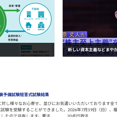
新しい資本主義などまや
2022-02-17
験予備試験短答式試験結果
者に対し様々なお心寄せ、並びにお気遣いいただいております全
試験を受験することができました。2026年7月19日（日）
ましたので共有します。憲法 20点行政法 ...