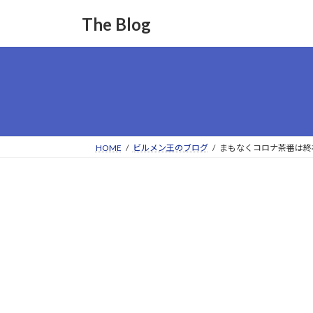
コ
ナ
The Blog
ン
ビ
テ
ゲ
ン
ー
ツ
シ
へ
ョ
ス
ン
キ
に
ッ
移
HOME
ビルメン王のブログ
まもなくコロナ茶番は終
プ
動