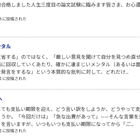
験合格しました人生三度目の論文試験に臨みます皆さま、お心
/06 に投稿された
ンタル
省する」のではなく、「厳しい意見を聞けて自分を見つめ直せ
脈に回収していくあたり、確かに凄まじいメンタル（あるいは面
発言をするな」という本質的な批判に対して、どれだけ...
/31 に投稿された
へ
しても支払い期限を迎え、どう言い訳をしようか、どうやって
ょうか。「今回だけは」「急な出費があって」——そんな言葉を
を言いますが、いつもいつも支払い期限になってから「ご...
/01 に投稿された