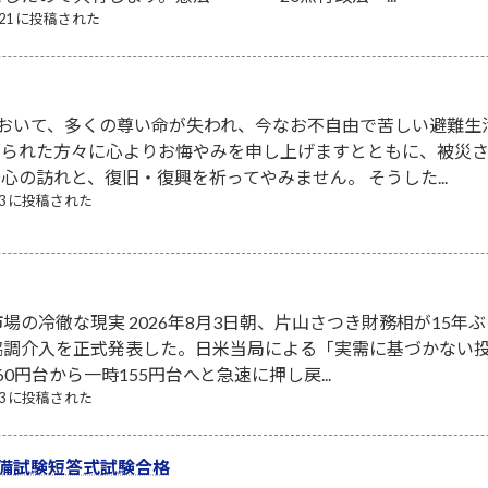
7/21 に投稿された
において、多くの尊い命が失われ、今なお不自由で苦しい避難生
なられた方々に心よりお悔やみを申し上げますとともに、被災
心の訪れと、復旧・復興を祈ってやみません。 そうした...
/03 に投稿された
場の冷徹な現実 2026年8月3日朝、片山さつき財務相が15年ぶ
協調介入を正式発表した。日米当局による「実需に基づかない
0円台から一時155円台へと急速に押し戻...
/03 に投稿された
備試験短答式試験合格