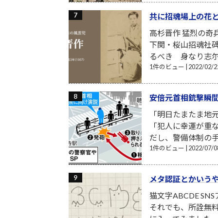
共に招魂場上の花
高杉晋作 猛烈の奇
下関・桜山招魂社
るべき 身なり志尓
1件のビュー
|
2022/02
安倍元首相銃撃瞬
「明日たまたま地
「犯人に幸運が重
だし、警備体制の手
1件のビュー
|
2022/07
メタ認証とかいう
猫文字ABCDE S
それでも、所詮無