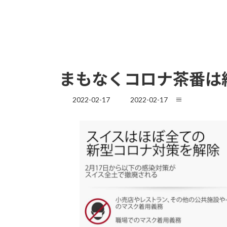
まもなくコロナ茶番は
最
2022-02-17
2022-02-17
≡
終
更
新
日
時
: