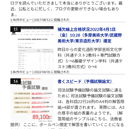
ログを読んでいただきまして本当にありがとうございます。最
近、公私ともに忙しく、ブログの更新ができない場合もあり
ま...
1.9k件のビュー
|
2017/08/12 に投稿された
補欠繰上合格状況2022年4月1日
（金）10:28（多摩美術大学/武蔵野
美術大学/東京造形大学）確定
昨日からの変化造形学部芸術文化学
科（共通テスト2教科＋専門試験方
式）5→6基礎デザイン学科（共通テ
スト3教科方式）0→4
1.8k件のビュー
|
2022/04/01 に投稿された
書くスピード（予備試験論文）
司法試験予備試験の論文試験に通る
ために 司法試験予備試験の論文試験
は、各科目22行26列のA4判の解答用
紙×4部が渡されます。 実際には、A3
の厚手の紙の表裏のようです。 （解
答用紙のサンプルはこちら、法務省
提供） ここに、ボールペン限定で解答を書いていくことになる