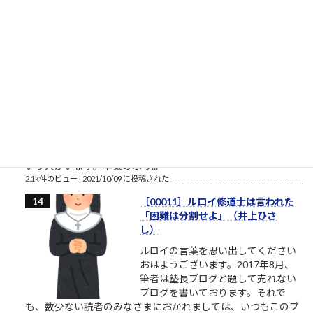
2.1k件のビュー
|
2022/07/08 に投稿された
やりたいというだけでずっと着手
しない人たち
やりたいとかいう割に、具体的に着
手しない人たち やりたいと言ってい
る割に着手すらしない、そんな自分
に酔うだけの人からは、できるだけ
離れるようにしましょう。本気の人
と仕事したいなら。やりたい、教えてくれ、話を聞きたい、イ
ベントに参加したいという割には、特に自分で努力をしないと
いう人がいます。本気のふり...
2.1k件のビュー
|
2021/10/09 に投稿された
［00011］ルロイ修道士は言われた
「困難は分割せよ」（井上ひさ
し）
ルロイの言葉を思い出してください
おはようございます。2017年8月、
筆者は塾長ブログと題して売れない
ブログを書いております。それで
も、数少ない読者のみなさまにおかれましては、いつもこのブ