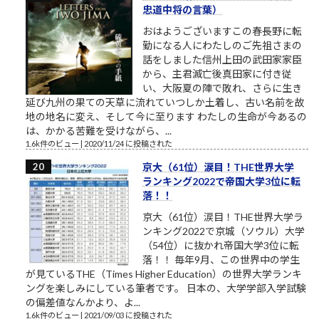
忠道中将の言葉）
おはようございますこの春長野に転
勤になる人にわたしのご先祖さまの
話をしました信州上田の武田家家臣
から、主君滅亡後真田家に付き従
い、大阪夏の陣で敗れ、さらに生き
延び九州の果ての天草に流れていつしか土着し、古い名前を故
地の地名に変え、そして今に至ります わたしの生命が今あるの
は、かかる苦難を受けながら、...
1.6k件のビュー
|
2020/11/24 に投稿された
京大（61位）涙目！THE世界大学
ランキング2022で帝国大学3位に転
落！！
京大（61位）涙目！THE世界大学ラ
ンキング2022で京城（ソウル）大学
（54位）に抜かれ帝国大学3位に転
落！！ 毎年9月、この世界中の学生
が見ているTHE（Times Higher Education）の世界大学ランキ
ングを楽しみにしている筆者です。 日本の、大学学部入学試験
の偏差値なんかより、よ...
1.6k件のビュー
|
2021/09/03 に投稿された