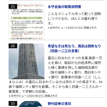
永守会長の取扱説明書
こんなマニュアル作って配って説明
しつづけるの、ほんとお疲れ様で
す。
1.6k件のビュー
|
2022/11/30 に投稿された
希望なきは死なり、満足は腐敗なり
（四島一二三の言葉）
墓石に刻まれた４つの言葉 興産一万
人を掲げ、戦前の九州経済界に燦然
と輝く業績を残した福岡相互銀行
（後の福岡シティ銀行、西日本シテ
ィ銀行）創業者の四島一二三（しし
まひふみ）の墓石に刻まれているのは次の４つの格言です。44
歳で福岡シティ銀行を創業。そこから長く四島一二三さんの一
番電車、で早朝5:30出勤...
1.5k件のビュー
|
2021/06/25 に投稿された
野村証券の落日