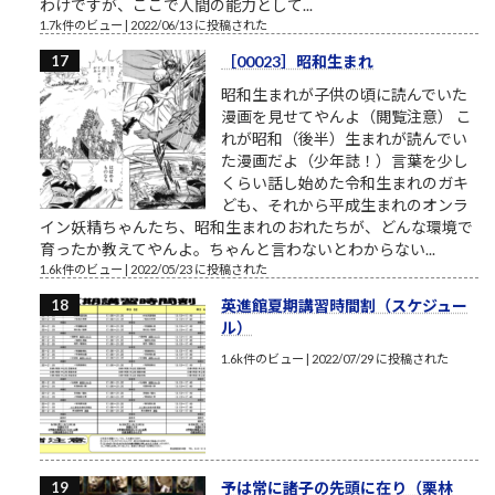
わけですが、ここで人間の能力として...
1.7k件のビュー
|
2022/06/13 に投稿された
［00023］昭和生まれ
昭和生まれが子供の頃に読んでいた
漫画を見せてやんよ（閲覧注意） こ
れが昭和（後半）生まれが読んでい
た漫画だよ（少年誌！）言葉を少し
くらい話し始めた令和生まれのガキ
ども、それから平成生まれのオンラ
イン妖精ちゃんたち、昭和生まれのおれたちが、どんな環境で
育ったか教えてやんよ。ちゃんと言わないとわからない...
1.6k件のビュー
|
2022/05/23 に投稿された
英進館夏期講習時間割（スケジュー
ル）
1.6k件のビュー
|
2022/07/29 に投稿された
予は常に諸子の先頭に在り（栗林