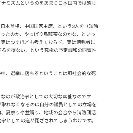
ダイナミズムというのをあまり日本国内では感じ
、日本首相、中国国家主席、という3人を（短時
だったのか、やっぱり烏龍茶なのかな、といっ
も実はつゆほども考えておらず、実は傍観者に
ざるを得ない、という究極の予定調和の同質性
の中、選挙に落ちるということは即社会的な死
きなのが政治家としての大切な素養なのです
が取れなくなるのは自分の議員としての立場を
動、夏祭りや盆踊り、地域の会合やら消防団活
治家としての道が閉ざされてしまうわけです。