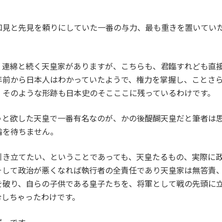
。
知見と先見を頼りにしていた一番の与力、最も重きを置いてい
。
、連綿と続く天皇家がありますが、こちらも、君臨すれども直
年前から日本人はわかっていたようで、権力を掌握し、ことさ
、そのような形跡も日本史のそこここに残っているわけです。
うと欲した天皇で一番有名なのが、かの後醍醐天皇だと筆者は
論を待ちません。
引き立てたい、ということであっても、天皇たるもの、実際に
そして政治が悪くなれば執行者の全責任であり天皇家は無答責
を破り、自らの子供である皇子たちを、将軍として戦の先頭に
令しちゃったわけです。