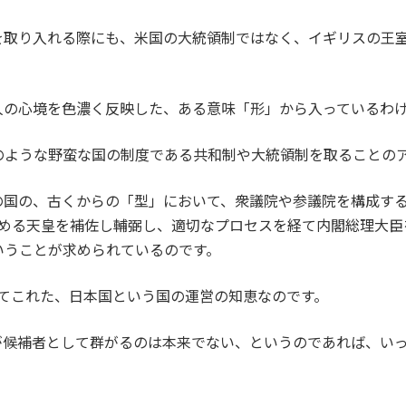
を取り入れる際にも、米国の大統領制ではなく、イギリスの王
人の心境を色濃く反映した、ある意味「形」から入っているわ
のような野蛮な国の制度である共和制や大統領制を取ることの
の国の、古くからの「型」において、衆議院や参議院を構成す
定める天皇を補佐し輔弼し、適切なプロセスを経て内閣総理大臣
いうことが求められているのです。
続いてこれた、日本国という国の運営の知恵なのです。
が候補者として群がるのは本来でない、というのであれば、い