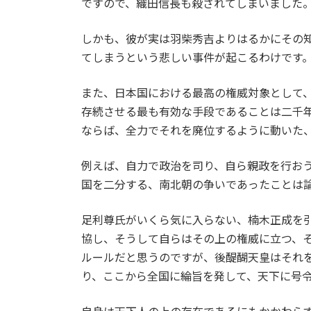
ですので、織田信長も殺されてしまいました
しかも、彼が実は羽柴秀吉よりはるかにその
てしまうという悲しい事件が起こるわけです
また、日本国における最高の権威対象として
存続させる最も有効な手段であることは二千
ならば、全力でそれを廃位するように動いた
例えば、自力で政治を司り、自ら親政を行お
国を二分する、南北朝の争いであったことは
足利尊氏がいくら気に入らない、楠木正成を
協し、そうして自らはその上の権威に立つ、
ルールだと思うのですが、後醍醐天皇はそれ
り、ここから全国に綸旨を発して、天下に号