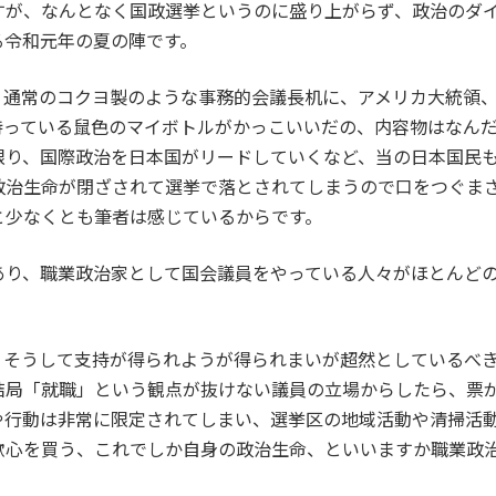
7月ですが、なんとなく国政選挙というのに盛り上がらず、政治の
る令和元年の夏の陣です。
、通常のコクヨ製のような事務的会議長机に、アメリカ大統領
持っている鼠色のマイボトルがかっこいいだの、内容物はなん
限り、国際政治を日本国がリードしていくなど、当の日本国民
政治生命が閉ざされて選挙で落とされてしまうので口をつぐま
と少なくとも筆者は感じているからです。
あり、職業政治家として国会議員をやっている人々がほとんど
、そうして支持が得られようが得られまいが超然としているべ
結局「就職」という観点が抜けない議員の立場からしたら、票
や行動は非常に限定されてしまい、選挙区の地域活動や清掃活
歓心を買う、これでしか自身の政治生命、といいますか職業政