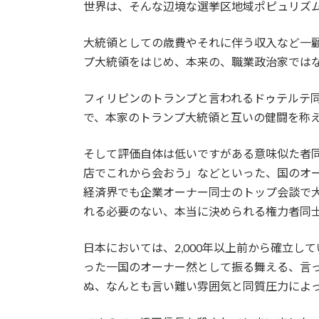
世界は、そんな辺境な選挙区地域ポピュリズ
大統領としての歳費やそれに伴う収入など一
プ大統領をはじめ、本来の、職業政治家では
フィリピンのトランプと言われるドゥテルテ同
で、本家のトランプ大統領と互いの健闘を称
そして評価自体は低いですがある意味似た者
店でこれから会おう」などといった、国のオ
経済界でも企業オーナー同士のトップ会談で
れる必要のない、本当に決められる権力者同
日本においては、2,000年以上前から確立
った一国のオーナー然として振る舞える、言
ぬ、なんとも言い難い雰囲気と同質圧力によ