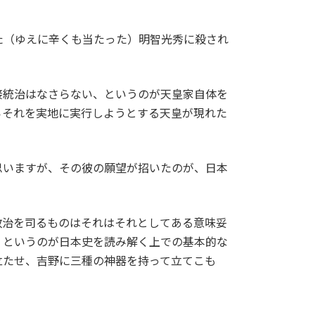
た（ゆえに辛くも当たった）明智光秀に殺され
接統治はなさらない、というのが天皇家自体を
らそれを実地に実行しようとする天皇が現れた
思いますが、その彼の願望が招いたのが、日本
政治を司るものはそれはそれとしてある意味妥
、というのが日本史を読み解く上での基本的な
立たせ、吉野に三種の神器を持って立てこも