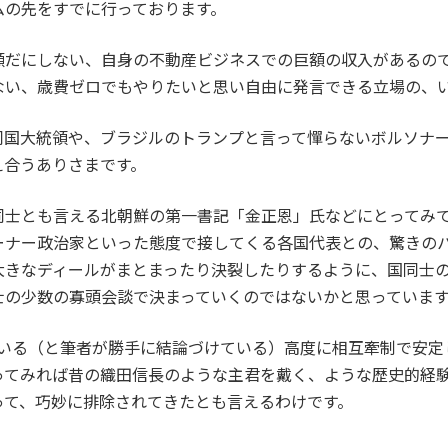
ムの先をすでに行っております。
顧だにしない、自身の不動産ビジネスでの巨額の収入があるの
ない、歳費ゼロでもやりたいと思い自由に発言できる立場の、
国大統領や、ブラジルのトランプと言って憚らないボルソナー
え合うありさまです。
同士とも言える北朝鮮の第一書記「金正恩」氏などにとってみ
ーナー政治家といった態度で接してくる各国代表との、驚きの
大きなディールがまとまったり決裂したりするように、国同士
士の少数の寡頭会談で決まっていくのではないかと思っていま
している（と筆者が勝手に結論づけている）高度に相互牽制で安
ってみれば昔の織田信長のような主君を戴く、ような歴史的経
って、巧妙に排除されてきたとも言えるわけです。