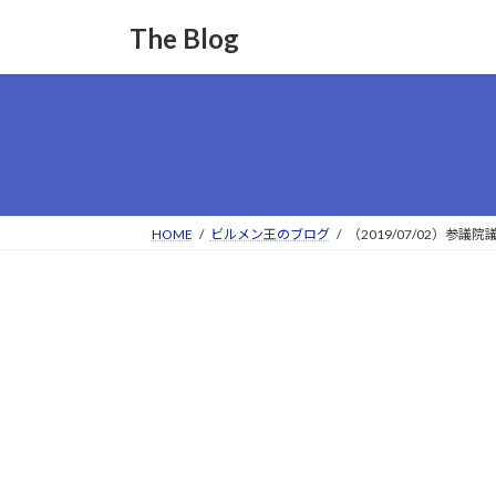
コ
ナ
The Blog
ン
ビ
テ
ゲ
ン
ー
ツ
シ
へ
ョ
ス
ン
キ
に
ッ
移
HOME
ビルメン王のブログ
（2019/07/02）
プ
動