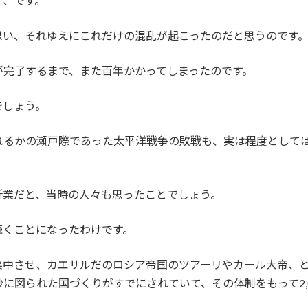
ず、です。
思い、それゆえにこれだけの混乱が起こったのだと思うのです
が完了するまで、また百年かかってしまったのです。
でしょう。
れるかの瀬戸際であった太平洋戦争の敗戦も、実は程度として
所業だと、当時の人々も思ったことでしょう。
続くことになったわけです。
集中させ、カエサルだのロシア帝国のツアーリやカール大帝、
に図られた国づくりがすでにされていて、その体制をもって2,