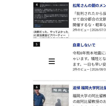
松尾さんの鋼のメ
「批判されたから反
せて自分都合の文
開催するな・軽率な
2件のビュー
|
2026/07
自粛しないで
令和8年熊本地震
ゃいます。犠牲と
ます。一日も早い安
2件のビュー
|
2026/08
追悼 福岡大学阿比
福岡大学の阿比留
の故阿比留教授の