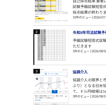
自己採点結果 筆
試験予備試験短答式
採点結果が終わり
10件のビュー
|
2026/0
令和8年司法試験予
予備試験短答式試
ただきます
5件のビュー
|
2026/08
協調介入
協調介入の限界と市
ぶり）となる日米
て、ドル円相場は16
3件のビュー
|
2026/08