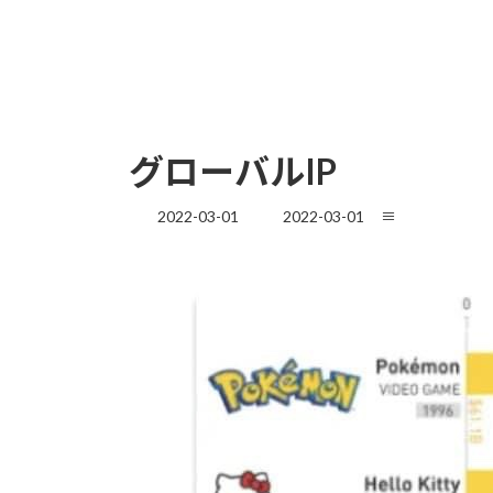
グローバルIP
最
2022-03-01
2022-03-01
≡
終
更
新
日
時
: