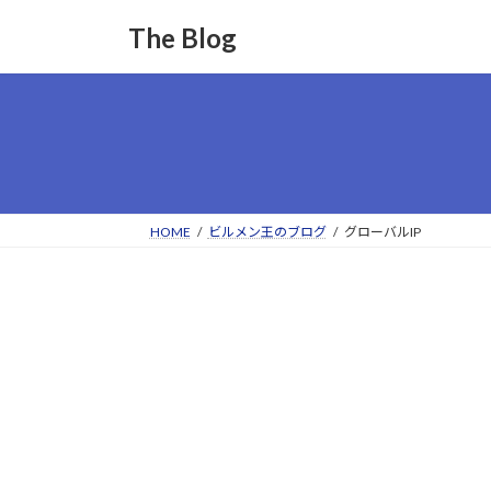
コ
ナ
The Blog
ン
ビ
テ
ゲ
ン
ー
ツ
シ
へ
ョ
ス
ン
キ
に
ッ
移
HOME
ビルメン王のブログ
グローバルIP
プ
動