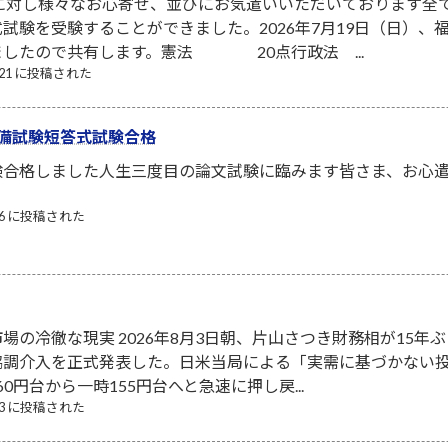
者に対し様々なお心寄せ、並びにお気遣いいただいております全
試験を受験することができました。2026年7月19日（日）
ましたので共有します。憲法 20点行政法 ...
7/21 に投稿された
備試験短答式試験合格
験合格しました人生三度目の論文試験に臨みます皆さま、お心
/06 に投稿された
場の冷徹な現実 2026年8月3日朝、片山さつき財務相が15年ぶ
協調介入を正式発表した。日米当局による「実需に基づかない
0円台から一時155円台へと急速に押し戻...
/03 に投稿された