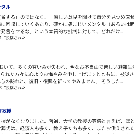
ンタル
省する」のではなく、「厳しい意見を聞けて自分を見つめ直せ
脈に回収していくあたり、確かに凄まじいメンタル（あるいは面
発言をするな」という本質的な批判に対して、どれだけ...
/31 に投稿された
において、多くの尊い命が失われ、今なお不自由で苦しい避難生
なられた方々に心よりお悔やみを申し上げますとともに、被災
心の訪れと、復旧・復興を祈ってやみません。 そうした...
/03 に投稿された
留教授
教授がなくなりました。普通、大学の教授の葬儀と言えば、ほ
お葬式は、経済人も多く、教え子たちも多く、またお供えされ