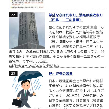
希望なきは死なり、満足は腐敗なり
（四島一二三の言葉）
墓石に刻まれた４つの言葉 興産一万
人を掲げ、戦前の九州経済界に燦然
と輝く業績を残した福岡相互銀行
（後の福岡シティ銀行、西日本シテ
ィ銀行）創業者の四島一二三（しし
まひふみ）の墓石に刻まれているのは次の４つの格言です。44
歳で福岡シティ銀行を創業。そこから長く四島一二三さんの一
番電車、で早朝5:30出勤...
1.5k件のビュー
|
2021/06/25 に投稿された
野村証券の落日
日本の最強証券会社と謳われた野村
証券がついに店舗の統廃合に踏み切
るという感慨深い話です おはようご
ざいます。 2019年4月の筆者提供の
日本の金融業界、証券業界（投資銀
行業界）に関する感慨深いブログ配