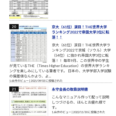
京大（61位）涙目！THE世界大学
ランキング2022で帝国大学3位に転
落！！
京大（61位）涙目！THE世界大学ラ
ンキング2022で京城（ソウル）大学
（54位）に抜かれ帝国大学3位に転
落！！ 毎年9月、この世界中の学生
が見ているTHE（Times Higher Education）の世界大学ランキ
ングを楽しみにしている筆者です。 日本の、大学学部入学試験
の偏差値なんかより、よ...
1.6k件のビュー
|
2021/09/03 に投稿された
永守会長の取扱説明書
こんなマニュアル作って配って説明
しつづけるの、ほんとお疲れ様で
す。
1.6k件のビュー
|
2022/11/30 に投稿された