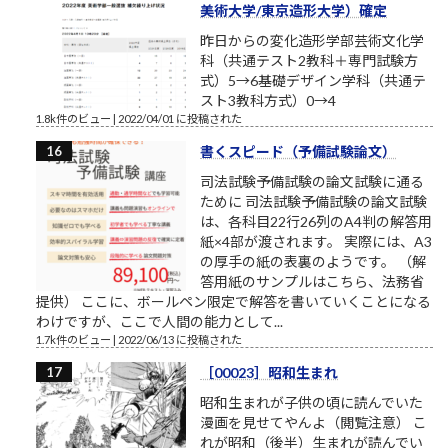
美術大学/東京造形大学）確定
昨日からの変化造形学部芸術文化学
科（共通テスト2教科＋専門試験方
式）5→6基礎デザイン学科（共通テ
スト3教科方式）0→4
1.8k件のビュー
|
2022/04/01 に投稿された
書くスピード（予備試験論文）
司法試験予備試験の論文試験に通る
ために 司法試験予備試験の論文試験
は、各科目22行26列のA4判の解答用
紙×4部が渡されます。 実際には、A3
の厚手の紙の表裏のようです。 （解
答用紙のサンプルはこちら、法務省
提供） ここに、ボールペン限定で解答を書いていくことになる
わけですが、ここで人間の能力として...
1.7k件のビュー
|
2022/06/13 に投稿された
［00023］昭和生まれ
昭和生まれが子供の頃に読んでいた
漫画を見せてやんよ（閲覧注意） こ
れが昭和（後半）生まれが読んでい