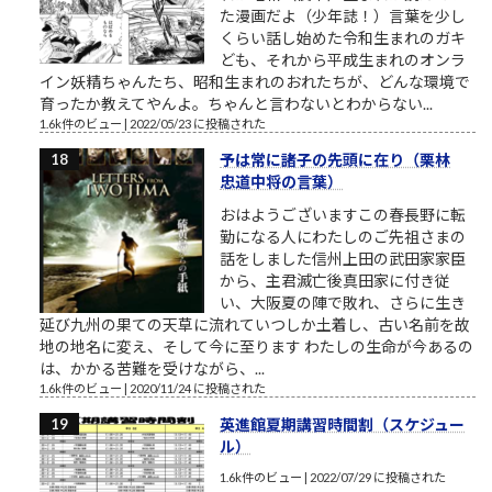
た漫画だよ（少年誌！）言葉を少し
くらい話し始めた令和生まれのガキ
ども、それから平成生まれのオンラ
イン妖精ちゃんたち、昭和生まれのおれたちが、どんな環境で
育ったか教えてやんよ。ちゃんと言わないとわからない...
1.6k件のビュー
|
2022/05/23 に投稿された
予は常に諸子の先頭に在り（栗林
忠道中将の言葉）
おはようございますこの春長野に転
勤になる人にわたしのご先祖さまの
話をしました信州上田の武田家家臣
から、主君滅亡後真田家に付き従
い、大阪夏の陣で敗れ、さらに生き
延び九州の果ての天草に流れていつしか土着し、古い名前を故
地の地名に変え、そして今に至ります わたしの生命が今あるの
は、かかる苦難を受けながら、...
1.6k件のビュー
|
2020/11/24 に投稿された
英進館夏期講習時間割（スケジュー
ル）
1.6k件のビュー
|
2022/07/29 に投稿された