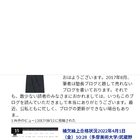
る割に着手すらしない、そんな自分
に酔うだけの人からは、できるだけ
離れるようにしましょう。本気の人
と仕事したいなら。やりたい、教えてくれ、話を聞きたい、イ
ベントに参加したいという割には、特に自分で努力をしないと
いう人がいます。本気のふり...
2.1k件のビュー
|
2021/10/09 に投稿された
［00011］ルロイ修道士は言われた
「困難は分割せよ」（井上ひさ
し）
ルロイの言葉を思い出してください
おはようございます。2017年8月、
筆者は塾長ブログと題して売れない
ブログを書いております。それで
も、数少ない読者のみなさまにおかれましては、いつもこのブ
ログを読んでいただきまして本当にありがとうございます。最
近、公私ともに忙しく、ブログの更新ができない場合もあり
ま...
1.9k件のビュー
|
2017/08/12 に投稿された
補欠繰上合格状況2022年4月1日
（金）10:28（多摩美術大学/武蔵野