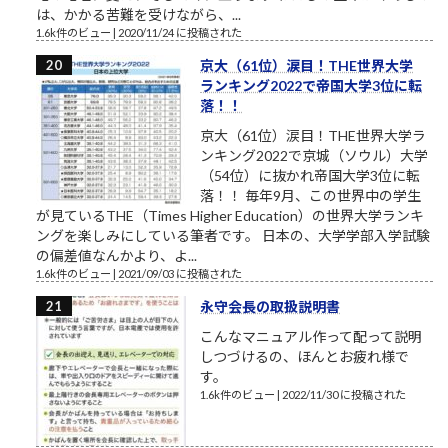
は、かかる苦難を受けながら、...
1.6k件のビュー
|
2020/11/24 に投稿された
京大（61位）涙目！THE世界大学
ランキング2022で帝国大学3位に転
落！！
京大（61位）涙目！THE世界大学ラ
ンキング2022で京城（ソウル）大学
（54位）に抜かれ帝国大学3位に転
落！！ 毎年9月、この世界中の学生
が見ているTHE（Times Higher Education）の世界大学ランキ
ングを楽しみにしている筆者です。 日本の、大学学部入学試験
の偏差値なんかより、よ...
1.6k件のビュー
|
2021/09/03 に投稿された
永守会長の取扱説明書
こんなマニュアル作って配って説明
しつづけるの、ほんとお疲れ様で
す。
1.6k件のビュー
|
2022/11/30 に投稿された