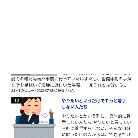
です。 外部顧問的といいますか、外部役員的なお役目を頂戴し
ているところの、スタートアップ企業でお話をしていました
ら、人材育成や新人研...
2.2k件のビュー
|
2018/03/27 に投稿された
安倍元首相銃撃瞬間
「明日たまたま地元に来るらしいか
ら、じゃあ明日決行しよっと」的な
「思い付き」の犯行にしては、住所
や経歴、準備状況等「犯人に幸運が
重なった」感が強過ぎると思う。発
射訓練や発射試験、射程距離、殺傷
能力の確認等当然事前に行っていたはずだし、警備体制の手薄
な所を見抜いて冷静に近付いた手際、一見それとは分から...
2.1k件のビュー
|
2022/07/08 に投稿された
やりたいというだけでずっと着手
しない人たち
やりたいとかいう割に、具体的に着
手しない人たち やりたいと言ってい
る割に着手すらしない、そんな自分
に酔うだけの人からは、できるだけ