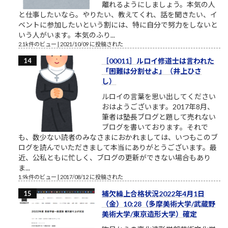
離れるようにしましょう。本気の人
と仕事したいなら。やりたい、教えてくれ、話を聞きたい、イ
ベントに参加したいという割には、特に自分で努力をしないと
いう人がいます。本気のふり...
2.1k件のビュー
|
2021/10/09 に投稿された
［00011］ルロイ修道士は言われた
「困難は分割せよ」（井上ひさ
し）
ルロイの言葉を思い出してください
おはようございます。2017年8月、
筆者は塾長ブログと題して売れない
ブログを書いております。それで
も、数少ない読者のみなさまにおかれましては、いつもこのブ
ログを読んでいただきまして本当にありがとうございます。最
近、公私ともに忙しく、ブログの更新ができない場合もあり
ま...
1.9k件のビュー
|
2017/08/12 に投稿された
補欠繰上合格状況2022年4月1日
（金）10:28（多摩美術大学/武蔵野
美術大学/東京造形大学）確定