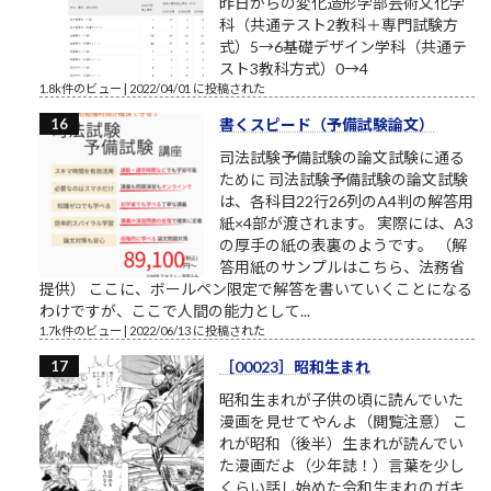
昨日からの変化造形学部芸術文化学
科（共通テスト2教科＋専門試験方
式）5→6基礎デザイン学科（共通テ
スト3教科方式）0→4
1.8k件のビュー
|
2022/04/01 に投稿された
書くスピード（予備試験論文）
司法試験予備試験の論文試験に通る
ために 司法試験予備試験の論文試験
は、各科目22行26列のA4判の解答用
紙×4部が渡されます。 実際には、A3
の厚手の紙の表裏のようです。 （解
答用紙のサンプルはこちら、法務省
提供） ここに、ボールペン限定で解答を書いていくことになる
わけですが、ここで人間の能力として...
1.7k件のビュー
|
2022/06/13 に投稿された
［00023］昭和生まれ
昭和生まれが子供の頃に読んでいた
漫画を見せてやんよ（閲覧注意） こ
れが昭和（後半）生まれが読んでい
た漫画だよ（少年誌！）言葉を少し
くらい話し始めた令和生まれのガキ