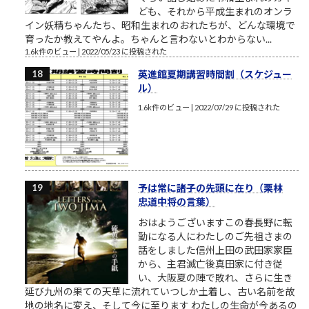
ども、それから平成生まれのオンラ
イン妖精ちゃんたち、昭和生まれのおれたちが、どんな環境で
育ったか教えてやんよ。ちゃんと言わないとわからない...
1.6k件のビュー
|
2022/05/23 に投稿された
英進館夏期講習時間割（スケジュー
ル）
1.6k件のビュー
|
2022/07/29 に投稿された
予は常に諸子の先頭に在り（栗林
忠道中将の言葉）
おはようございますこの春長野に転
勤になる人にわたしのご先祖さまの
話をしました信州上田の武田家家臣
から、主君滅亡後真田家に付き従
い、大阪夏の陣で敗れ、さらに生き
延び九州の果ての天草に流れていつしか土着し、古い名前を故
地の地名に変え、そして今に至ります わたしの生命が今あるの