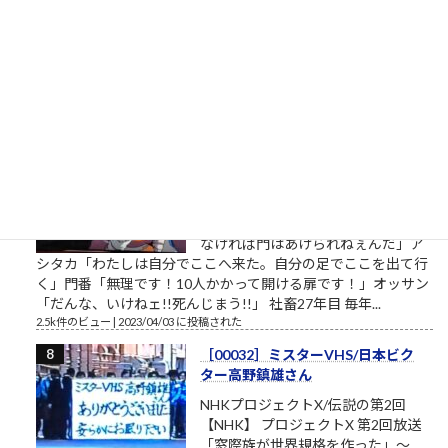
生まれ45歳の）筆者があくまで個人
的な意見を自らの発表の場で述べて配信しようとする独善的な
記事です。昔、松下電器産業という大きな会社がありました。
松下幸之助という、...
2.7k件のビュー
|
2021/05/19 に投稿された
［00012］私は自分でここへ来た。
自分の足でここを出ていく（「も
ののけ姫」アシタカの言葉）
私は自分でここへ来た。自分の足で
ここを出ていく。 組長のオッサン
「旦那、ここは通れねぇ。ゆるしが
なければ門はあけられねぇんだ」ア
シタカ「わたしは自分でここへ来た。自分の足でここを出て行
く」門番「無理です！10人かかって開ける扉です！」オッサン
「だんな、いけねェ!!死んじまう!!」 社畜27年目 毎年...
2.5k件のビュー
|
2023/04/03 に投稿された
［00032］ミスターVHS/日本ビク
ター高野鎮雄さん
NHKプロジェクトX/伝説の第2回
【NHK】 プロジェクトX 第2回放送
「窓際族が世界規格を作った」～