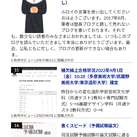
し）
ルロイの言葉を思い出してください
おはようございます。2017年8月、
筆者は塾長ブログと題して売れない
ブログを書いております。それで
も、数少ない読者のみなさまにおかれましては、いつもこのブ
ログを読んでいただきまして本当にありがとうございます。最
近、公私ともに忙しく、ブログの更新ができない場合もあり
ま...
1.9k件のビュー
|
2017/08/12 に投稿された
補欠繰上合格状況2022年4月1日
（金）10:28（多摩美術大学/武蔵野
美術大学/東京造形大学）確定
昨日からの変化造形学部芸術文化学
科（共通テスト2教科＋専門試験方
式）5→6基礎デザイン学科（共通テ
スト3教科方式）0→4
1.8k件のビュー
|
2022/04/01 に投稿された
書くスピード（予備試験論文）
司法試験予備試験の論文試験に通る