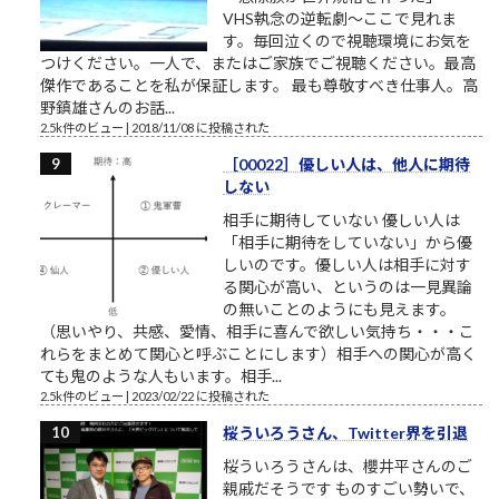
VHS執念の逆転劇～ここで見れま
す。毎回泣くので視聴環境にお気を
つけください。一人で、またはご家族でご視聴ください。最高
傑作であることを私が保証します。 最も尊敬すべき仕事人。高
野鎮雄さんのお話...
2.5k件のビュー
|
2018/11/08 に投稿された
［00022］優しい人は、他人に期待
しない
相手に期待していない 優しい人は
「相手に期待をしていない」から優
しいのです。優しい人は相手に対す
る関心が高い、というのは一見異論
の無いことのようにも見えます。
（思いやり、共感、愛情、相手に喜んで欲しい気持ち・・・こ
れらをまとめて関心と呼ぶことにします）相手への関心が高く
ても鬼のような人もいます。相手...
2.5k件のビュー
|
2023/02/22 に投稿された
桜ういろうさん、Twitter界を引退
桜ういろうさんは、櫻井平さんのご
親戚だそうです ものすごい勢いで、