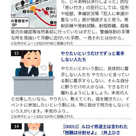
ら、じゃあ明日決行しよっと」的な
「思い付き」の犯行にしては、住所
や経歴、準備状況等「犯人に幸運が
重なった」感が強過ぎると思う。発
射訓練や発射試験、射程距離、殺傷
能力の確認等当然事前に行っていたはずだし、警備体制の手薄
な所を見抜いて冷静に近付いた手際、一見それとは分から...
2.1k件のビュー
|
2022/07/08 に投稿された
やりたいというだけでずっと着手
しない人たち
やりたいとかいう割に、具体的に着
手しない人たち やりたいと言ってい
る割に着手すらしない、そんな自分
に酔うだけの人からは、できるだけ
離れるようにしましょう。本気の人
と仕事したいなら。やりたい、教えてくれ、話を聞きたい、イ
ベントに参加したいという割には、特に自分で努力をしないと
いう人がいます。本気のふり...
2.1k件のビュー
|
2021/10/09 に投稿された
［00011］ルロイ修道士は言われた
「困難は分割せよ」（井上ひさ