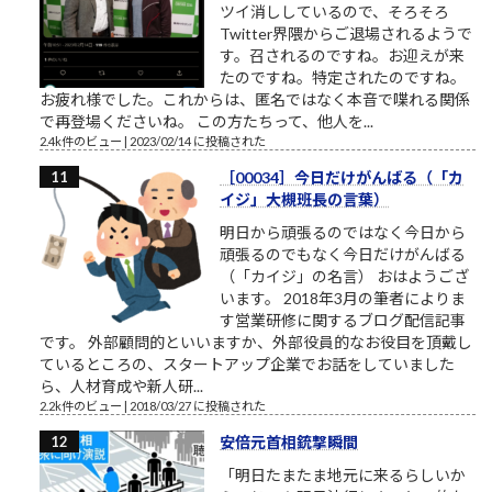
ツイ消ししているので、そろそろ
Twitter界隈からご退場されるようで
す。召されるのですね。お迎えが来
たのですね。特定されたのですね。
お疲れ様でした。これからは、匿名ではなく本音で喋れる関係
で再登場くださいね。 この方たちって、他人を...
2.4k件のビュー
|
2023/02/14 に投稿された
［00034］今日だけがんばる（「カ
イジ」大槻班長の言葉）
明日から頑張るのではなく今日から
頑張るのでもなく今日だけがんばる
（「カイジ」の名言） おはようござ
います。 2018年3月の筆者によりま
す営業研修に関するブログ配信記事
です。 外部顧問的といいますか、外部役員的なお役目を頂戴し
ているところの、スタートアップ企業でお話をしていました
ら、人材育成や新人研...
2.2k件のビュー
|
2018/03/27 に投稿された
安倍元首相銃撃瞬間
「明日たまたま地元に来るらしいか