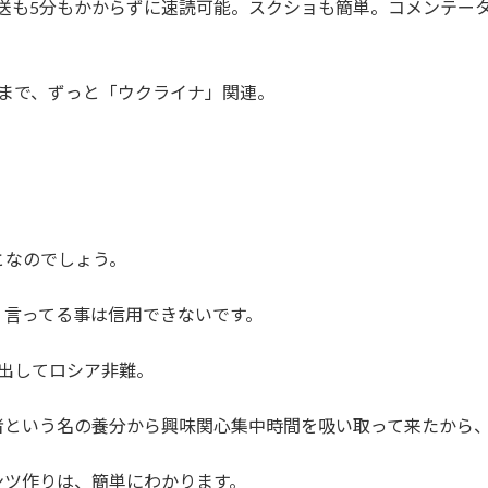
1時間放送も5分もかからずに速読可能。スクショも簡単。コメン
5分頃まで、ずっと「ウクライナ」関連。
となのでしょう。
、言ってる事は信用できないです。
出してロシア非難。
者という名の養分から興味関心集中時間を吸い取って来たから
ンツ作りは、簡単にわかります。