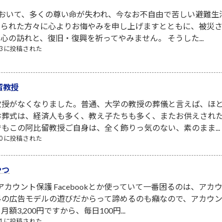
において、多くの尊い命が失われ、今なお不自由で苦しい避難生
なられた方々に心よりお悔やみを申し上げますとともに、被災
心の訪れと、復旧・復興を祈ってやみません。 そうした...
/03 に投稿された
留教授
教授がなくなりました。普通、大学の教授の葬儀と言えば、ほ
お葬式は、経済人も多く、教え子たちも多く、またお供えされ
もこの阿比留教授ご自身は、全く飾りっ気のない、素のまま...
/10 に投稿された
やつ
NSアカウント保護 Facebookとか使っていて一番困るのは、
料の広告モデルの遊びだからって諦めるのも癪なので、アカウ
3,200円ですから、毎日100円...
/21 に投稿された