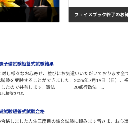
フェイスブック終了のお
2022-03-11
験予備試験短答式試験結果
者に対し様々なお心寄せ、並びにお気遣いいただいております全
試験を受験することができました。2026年7月19日（日）
ましたので共有します。憲法 20点行政法 ...
/21 に投稿された
備試験短答式試験合格
験合格しました人生三度目の論文試験に臨みます皆さま、お心