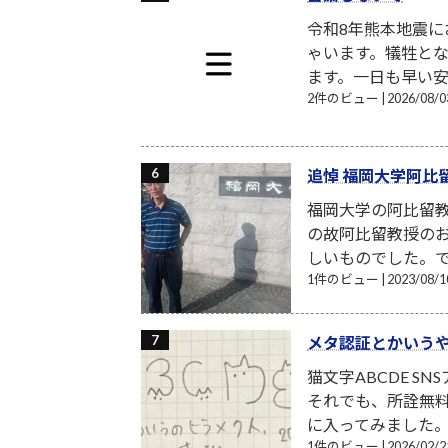
令和8年熊本地震
ゃいます。犠牲と
ます。一日も早い安
2件のビュー
|
2026/08
追悼 福岡大学阿比
福岡大学の阿比留
の故阿比留教授の
しいものでした。で
1件のビュー
|
2023/08
メタ認証とかいう
猫文字ABCDE S
それでも、所詮無
に入ってみました。月額
1件のビュー
|
2026/02