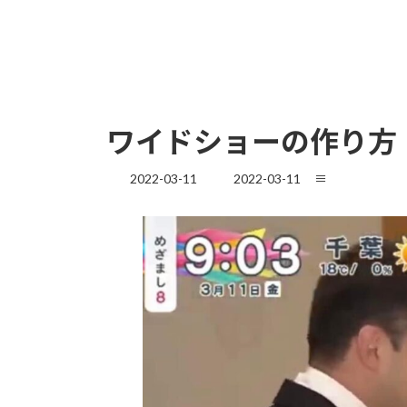
ワイドショーの作り方
最
2022-03-11
2022-03-11
≡
終
更
新
日
時
: