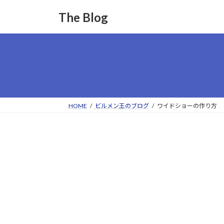
コ
ナ
The Blog
ン
ビ
テ
ゲ
ン
ー
ツ
シ
へ
ョ
ス
ン
キ
に
ッ
移
HOME
ビルメン王のブログ
ワイドショーの作り方
プ
動