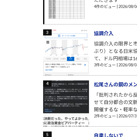
4件のビュー
|
2026/08
協調介入
協調介入の限界と市
ぶり）となる日米
て、ドル円相場は16
3件のビュー
|
2026/08
松尾さんの鋼のメ
「批判されたから反
せて自分都合の文
開催するな・軽率な
2件のビュー
|
2026/07
自粛しないで