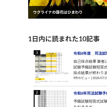
ウクライナの国花はひまわり
2022-03-11
1日内に読まれた10記事
令和8年度 司法試
自己採点結果 筆
試験予備試験短答式
採点結果が終わり
9件のビュー
|
2026/07
令和8年司法試験予
予備試験短答式試
ただきます