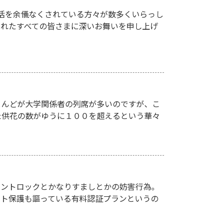
活を余儀なくされている方々が数多くいらっし
されたすべての皆さまに深いお舞いを申し上げ
とんどが大学関係者の列席が多いのですが、こ
た供花の数がゆうに１００を超えるという華々
アカウントロックとかなりすましとかの妨害行為。
ント保護も謳っている有料認証プランというの