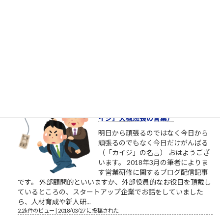
桜ういろうさんは、櫻井平さんのご
親戚だそうです ものすごい勢いで、
ツイ消ししているので、そろそろ
Twitter界隈からご退場されるようで
す。召されるのですね。お迎えが来
たのですね。特定されたのですね。
お疲れ様でした。これからは、匿名ではなく本音で喋れる関係
で再登場くださいね。 この方たちって、他人を...
2.4k件のビュー
|
2023/02/14 に投稿された
［00034］今日だけがんばる（「カ
イジ」大槻班長の言葉）
明日から頑張るのではなく今日から
頑張るのでもなく今日だけがんばる
（「カイジ」の名言） おはようござ
います。 2018年3月の筆者によりま
す営業研修に関するブログ配信記事
です。 外部顧問的といいますか、外部役員的なお役目を頂戴し
ているところの、スタートアップ企業でお話をしていました
ら、人材育成や新人研...
2.2k件のビュー
|
2018/03/27 に投稿された