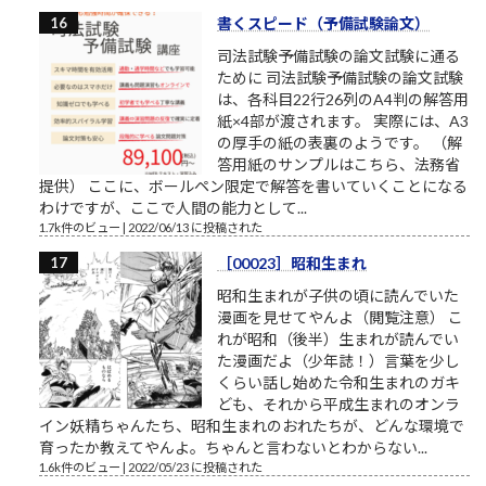
書くスピード（予備試験論文）
司法試験予備試験の論文試験に通る
ために 司法試験予備試験の論文試験
は、各科目22行26列のA4判の解答用
紙×4部が渡されます。 実際には、A3
の厚手の紙の表裏のようです。 （解
答用紙のサンプルはこちら、法務省
提供） ここに、ボールペン限定で解答を書いていくことになる
わけですが、ここで人間の能力として...
1.7k件のビュー
|
2022/06/13 に投稿された
［00023］昭和生まれ
昭和生まれが子供の頃に読んでいた
漫画を見せてやんよ（閲覧注意） こ
れが昭和（後半）生まれが読んでい
た漫画だよ（少年誌！）言葉を少し
くらい話し始めた令和生まれのガキ
ども、それから平成生まれのオンラ
イン妖精ちゃんたち、昭和生まれのおれたちが、どんな環境で
育ったか教えてやんよ。ちゃんと言わないとわからない...
1.6k件のビュー
|
2022/05/23 に投稿された