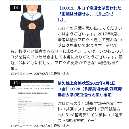
［00011］ルロイ修道士は言われた
「困難は分割せよ」（井上ひさ
し）
ルロイの言葉を思い出してください
おはようございます。2017年8月、
筆者は塾長ブログと題して売れない
ブログを書いております。それで
も、数少ない読者のみなさまにおかれましては、いつもこのブ
ログを読んでいただきまして本当にありがとうございます。最
近、公私ともに忙しく、ブログの更新ができない場合もあり
ま...
1.9k件のビュー
|
2017/08/12 に投稿された
補欠繰上合格状況2022年4月1日
（金）10:28（多摩美術大学/武蔵野
美術大学/東京造形大学）確定
昨日からの変化造形学部芸術文化学
科（共通テスト2教科＋専門試験方
式）5→6基礎デザイン学科（共通テ
スト3教科方式）0→4
1.8k件のビュー
|
2022/04/01 に投稿された