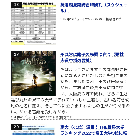
英進館夏期講習時間割（スケジュー
ル）
1.6k件のビュー
|
2022/07/29 に投稿された
予は常に諸子の先頭に在り（栗林
忠道中将の言葉）
おはようございますこの春長野に転
勤になる人にわたしのご先祖さまの
話をしました信州上田の武田家家臣
から、主君滅亡後真田家に付き従
い、大阪夏の陣で敗れ、さらに生き
延び九州の果ての天草に流れていつしか土着し、古い名前を故
地の地名に変え、そして今に至ります わたしの生命が今あるの
は、かかる苦難を受けながら、...
1.6k件のビュー
|
2020/11/24 に投稿された
京大（61位）涙目！THE世界大学
ランキング2022で帝国大学3位に転