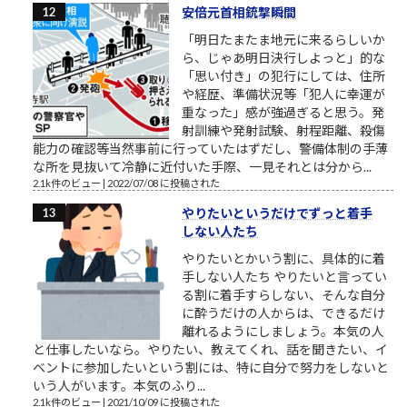
安倍元首相銃撃瞬間
「明日たまたま地元に来るらしいか
ら、じゃあ明日決行しよっと」的な
「思い付き」の犯行にしては、住所
や経歴、準備状況等「犯人に幸運が
重なった」感が強過ぎると思う。発
射訓練や発射試験、射程距離、殺傷
能力の確認等当然事前に行っていたはずだし、警備体制の手薄
な所を見抜いて冷静に近付いた手際、一見それとは分から...
2.1k件のビュー
|
2022/07/08 に投稿された
やりたいというだけでずっと着手
しない人たち
やりたいとかいう割に、具体的に着
手しない人たち やりたいと言ってい
る割に着手すらしない、そんな自分
に酔うだけの人からは、できるだけ
離れるようにしましょう。本気の人
と仕事したいなら。やりたい、教えてくれ、話を聞きたい、イ
ベントに参加したいという割には、特に自分で努力をしないと
いう人がいます。本気のふり...
2.1k件のビュー
|
2021/10/09 に投稿された