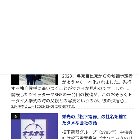
っか？ 人やない、会社を潰して辛酸
を舐めてきたゆう経験やがな（肉欲
棒太郎） 唐突ですが、心に響く言葉です。 クソまで舐めた肉欲
棒太郎、灰原達之とはまた別の味わいある「ナニワ金融道」主
人公です。 合同会社鈴木商店の投資運用研修素材「ナ...
3.6k件のビュー
|
2021/04/21 に投稿された
東大さん、もう少しまともな候補
者を寄越してもらえませんか？（北
九州市長選挙2023）
トーダイ入学式の写真で始まる北九
州市長選挙2023 北九州市長選挙
2023、与党自民党からの候補予定者
がようやく一本化されました。先行
する独自候補に追いつくことができるか見ものです。しかし、
開設したツイッターやSNSの一発目の投稿が、このおそらくト
ーダイ入学式の時の父親との写真というのが、彼の深層心...
2.8k件のビュー
|
2022/12/08 に投稿された
栄光の「松下電器」の社名を捨て
たダメな会社の話
松下電器グループ（1985年）中核会
社は松下電器産業 パナソニックのリ