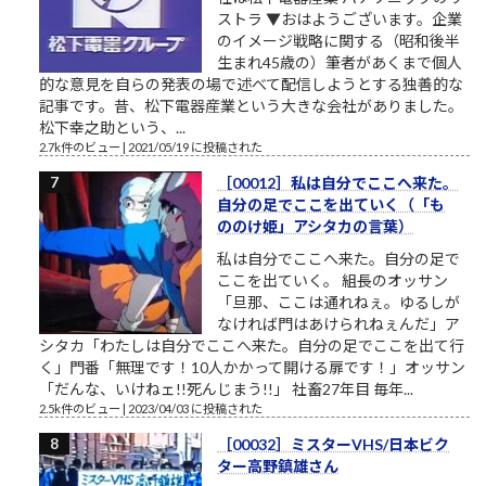
ストラ ▼おはようございます。企業
のイメージ戦略に関する（昭和後半
生まれ45歳の）筆者があくまで個人
的な意見を自らの発表の場で述べて配信しようとする独善的な
記事です。昔、松下電器産業という大きな会社がありました。
松下幸之助という、...
2.7k件のビュー
|
2021/05/19 に投稿された
［00012］私は自分でここへ来た。
自分の足でここを出ていく（「も
ののけ姫」アシタカの言葉）
私は自分でここへ来た。自分の足で
ここを出ていく。 組長のオッサン
「旦那、ここは通れねぇ。ゆるしが
なければ門はあけられねぇんだ」ア
シタカ「わたしは自分でここへ来た。自分の足でここを出て行
く」門番「無理です！10人かかって開ける扉です！」オッサン
「だんな、いけねェ!!死んじまう!!」 社畜27年目 毎年...
2.5k件のビュー
|
2023/04/03 に投稿された
［00032］ミスターVHS/日本ビク
ター高野鎮雄さん