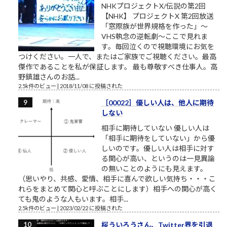
NHKプロジェクトX/伝説の第2回
【NHK】 プロジェクトX 第2回放送
「窓際族が世界規格を作った」～
VHS執念の逆転劇～ここで見れま
す。毎回泣くので視聴環境にお気を
つけください。一人で、またはご家族でご視聴ください。最高
傑作であることを私が保証します。 最も尊敬すべき仕事人。高
野鎮雄さんのお話...
2.5k件のビュー
|
2018/11/08 に投稿された
［00022］優しい人は、他人に期待
しない
相手に期待していない 優しい人は
「相手に期待をしていない」から優
しいのです。優しい人は相手に対す
る関心が高い、というのは一見異論
の無いことのようにも見えます。
（思いやり、共感、愛情、相手に喜んで欲しい気持ち・・・こ
れらをまとめて関心と呼ぶことにします）相手への関心が高く
ても鬼のような人もいます。相手...
2.5k件のビュー
|
2023/02/22 に投稿された
桜ういろうさん、Twitter界を引退