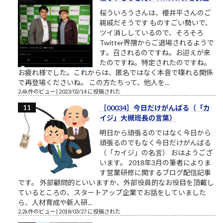
桜ういろうさんは、櫻井平さんのご
親戚だそうです ものすごい勢いで、
ツイ消ししているので、そろそろ
Twitter界隈からご退場されるようで
す。召されるのですね。お迎えが来
たのですね。特定されたのですね。
お疲れ様でした。これからは、匿名ではなく本音で喋れる関係
で再登場くださいね。 この方たちって、他人を...
2.4k件のビュー
|
2023/02/14 に投稿された
［00034］今日だけがんばる（「カ
イジ」大槻班長の言葉）
明日から頑張るのではなく今日から
頑張るのでもなく今日だけがんばる
（「カイジ」の名言） おはようござ
います。 2018年3月の筆者によりま
す営業研修に関するブログ配信記事
です。 外部顧問的といいますか、外部役員的なお役目を頂戴し
ているところの、スタートアップ企業でお話をしていました
ら、人材育成や新人研...
2.2k件のビュー
|
2018/03/27 に投稿された