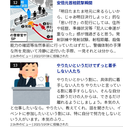
安倍元首相銃撃瞬間
「明日たまたま地元に来るらしいか
ら、じゃあ明日決行しよっと」的な
「思い付き」の犯行にしては、住所
や経歴、準備状況等「犯人に幸運が
重なった」感が強過ぎると思う。発
射訓練や発射試験、射程距離、殺傷
能力の確認等当然事前に行っていたはずだし、警備体制の手薄
な所を見抜いて冷静に近付いた手際、一見それとは分から...
2.1k件のビュー
|
2022/07/08 に投稿された
やりたいというだけでずっと着手
しない人たち
やりたいとかいう割に、具体的に着
手しない人たち やりたいと言ってい
る割に着手すらしない、そんな自分
に酔うだけの人からは、できるだけ
離れるようにしましょう。本気の人
と仕事したいなら。やりたい、教えてくれ、話を聞きたい、イ
ベントに参加したいという割には、特に自分で努力をしないと
いう人がいます。本気のふり...
2.1k件のビュー
|
2021/10/09 に投稿された