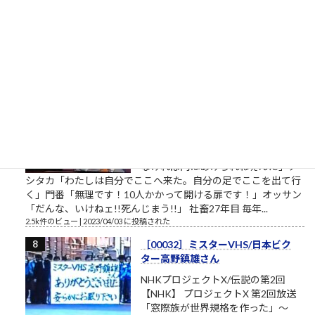
的な意見を自らの発表の場で述べて配信しようとする独善的な
記事です。昔、松下電器産業という大きな会社がありました。
松下幸之助という、...
2.7k件のビュー
|
2021/05/19 に投稿された
［00012］私は自分でここへ来た。
自分の足でここを出ていく（「も
ののけ姫」アシタカの言葉）
私は自分でここへ来た。自分の足で
ここを出ていく。 組長のオッサン
「旦那、ここは通れねぇ。ゆるしが
なければ門はあけられねぇんだ」ア
シタカ「わたしは自分でここへ来た。自分の足でここを出て行
く」門番「無理です！10人かかって開ける扉です！」オッサン
「だんな、いけねェ!!死んじまう!!」 社畜27年目 毎年...
2.5k件のビュー
|
2023/04/03 に投稿された
［00032］ミスターVHS/日本ビク
ター高野鎮雄さん
NHKプロジェクトX/伝説の第2回
【NHK】 プロジェクトX 第2回放送
「窓際族が世界規格を作った」～