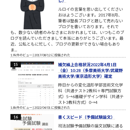
し）
ルロイの言葉を思い出してください
おはようございます。2017年8月、
筆者は塾長ブログと題して売れない
ブログを書いております。それで
も、数少ない読者のみなさまにおかれましては、いつもこのブ
ログを読んでいただきまして本当にありがとうございます。最
近、公私ともに忙しく、ブログの更新ができない場合もあり
ま...
1.9k件のビュー
|
2017/08/12 に投稿された
補欠繰上合格状況2022年4月1日
（金）10:28（多摩美術大学/武蔵野
美術大学/東京造形大学）確定
昨日からの変化造形学部芸術文化学
科（共通テスト2教科＋専門試験方
式）5→6基礎デザイン学科（共通テ
スト3教科方式）0→4
1.8k件のビュー
|
2022/04/01 に投稿された
書くスピード（予備試験論文）
司法試験予備試験の論文試験に通る