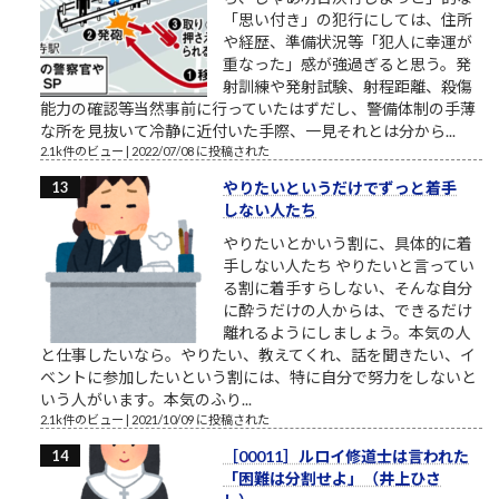
「思い付き」の犯行にしては、住所
や経歴、準備状況等「犯人に幸運が
重なった」感が強過ぎると思う。発
射訓練や発射試験、射程距離、殺傷
能力の確認等当然事前に行っていたはずだし、警備体制の手薄
な所を見抜いて冷静に近付いた手際、一見それとは分から...
2.1k件のビュー
|
2022/07/08 に投稿された
やりたいというだけでずっと着手
しない人たち
やりたいとかいう割に、具体的に着
手しない人たち やりたいと言ってい
る割に着手すらしない、そんな自分
に酔うだけの人からは、できるだけ
離れるようにしましょう。本気の人
と仕事したいなら。やりたい、教えてくれ、話を聞きたい、イ
ベントに参加したいという割には、特に自分で努力をしないと
いう人がいます。本気のふり...
2.1k件のビュー
|
2021/10/09 に投稿された
［00011］ルロイ修道士は言われた
「困難は分割せよ」（井上ひさ