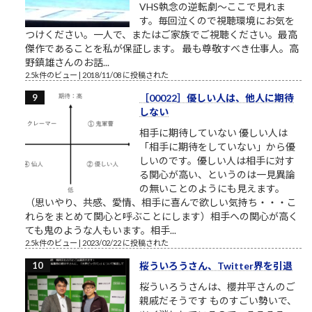
VHS執念の逆転劇～ここで見れま
す。毎回泣くので視聴環境にお気を
つけください。一人で、またはご家族でご視聴ください。最高
傑作であることを私が保証します。 最も尊敬すべき仕事人。高
野鎮雄さんのお話...
2.5k件のビュー
|
2018/11/08 に投稿された
［00022］優しい人は、他人に期待
しない
相手に期待していない 優しい人は
「相手に期待をしていない」から優
しいのです。優しい人は相手に対す
る関心が高い、というのは一見異論
の無いことのようにも見えます。
（思いやり、共感、愛情、相手に喜んで欲しい気持ち・・・こ
れらをまとめて関心と呼ぶことにします）相手への関心が高く
ても鬼のような人もいます。相手...
2.5k件のビュー
|
2023/02/22 に投稿された
桜ういろうさん、Twitter界を引退
桜ういろうさんは、櫻井平さんのご
親戚だそうです ものすごい勢いで、