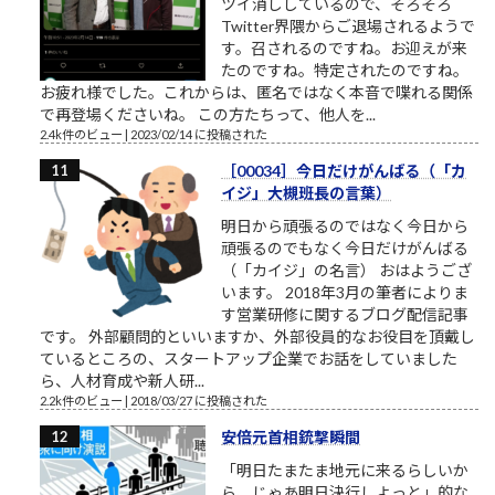
ツイ消ししているので、そろそろ
Twitter界隈からご退場されるようで
す。召されるのですね。お迎えが来
たのですね。特定されたのですね。
お疲れ様でした。これからは、匿名ではなく本音で喋れる関係
で再登場くださいね。 この方たちって、他人を...
2.4k件のビュー
|
2023/02/14 に投稿された
［00034］今日だけがんばる（「カ
イジ」大槻班長の言葉）
明日から頑張るのではなく今日から
頑張るのでもなく今日だけがんばる
（「カイジ」の名言） おはようござ
います。 2018年3月の筆者によりま
す営業研修に関するブログ配信記事
です。 外部顧問的といいますか、外部役員的なお役目を頂戴し
ているところの、スタートアップ企業でお話をしていました
ら、人材育成や新人研...
2.2k件のビュー
|
2018/03/27 に投稿された
安倍元首相銃撃瞬間
「明日たまたま地元に来るらしいか
ら、じゃあ明日決行しよっと」的な