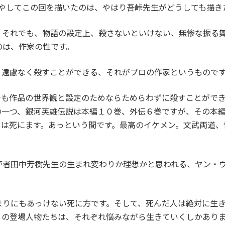
増やしてこの回を描いたのは、やはり吾峠先生がどうしても描き
、それでも、物語の設定上、殺さないといけない、無惨な振る
のは、作家の性です。
、遠慮なく殺すことができる、それがプロの作家というもので
でも作品の世界観と設定のためならためらわずに殺すことがで
の一つ、銀河英雄伝説は本編１０巻、外伝６巻ですが、その本
スは死にます。あっという間です。最高のイケメン。文武両道、
筆者田中芳樹先生の生まれ変わりか理想かと思われる、ヤン・
まりにもあっけない死に方です。そして、死んだ人は絶対に生
りの登場人物たちは、それぞれ悩みながら生きていくしかあり