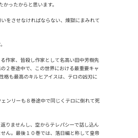
たかったからと思います。
舞いをさせなければならない、煉獄にまみれて
す。
きる作家、皆殺し作家として名高い田中芳樹先
編の２巻途中で、この世界における最重要キャ
性格も最高のキルヒアイスは、テロの凶刃に
ウェンリーも８巻途中で同じくテロに倒れて死
き返りませんし、空からテレパシーで話し込ん
ません。最後１０巻では、落日編と称して皇帝