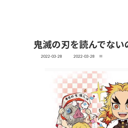
鬼滅の刃を読んでない
最
2022-03-28
2022-03-28
≡
終
更
新
日
時
: