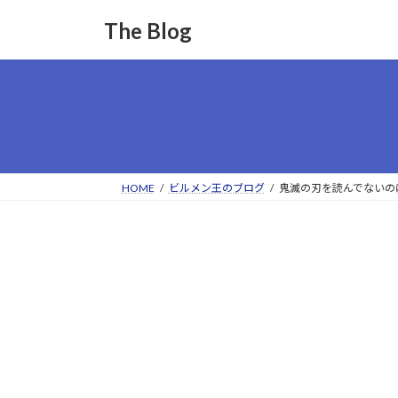
コ
ナ
The Blog
ン
ビ
テ
ゲ
ン
ー
ツ
シ
へ
ョ
ス
ン
キ
に
ッ
移
HOME
ビルメン王のブログ
鬼滅の刃を読んでないの
プ
動