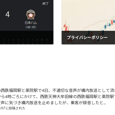
プライバシーポリシー
2022-03-28
の西鉄福岡駅と薬院駅で4日、不適切な音声が構内放送として流
から4時ごろにかけて、西鉄天神大牟田線の西鉄福岡駅と薬院
声に気づき構内放送を止めましたが、乗客が録音したと...
08/07 に投稿された