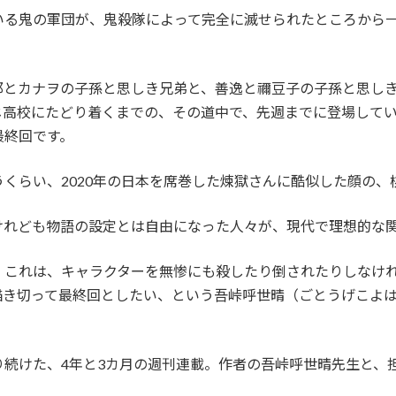
いる鬼の軍団が、鬼殺隊によって完全に滅せられたところから
郎とカナヲの子孫と思しき兄弟と、善逸と禰豆子の子孫と思し
じ高校にたどり着くまでの、その道中で、先週までに登場して
最終回です。
くらい、2020年の日本を席巻した煉獄さんに酷似した顔の、
けれども物語の設定とは自由になった人々が、現代で理想的な
、これは、キャラクターを無惨にも殺したり倒されたりしなけ
描き切って最終回としたい、という吾峠呼世晴（ごとうげこよ
続けた、4年と3カ月の週刊連載。作者の吾峠呼世晴先生と、