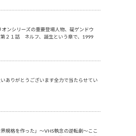
リオンシリーズの重要登場人物、碇ゲンドウ
２１話 ネルフ、誕生という章で、1999
遣いありがとうございます全力で当たらせてい
が世界規格を作った」～VHS執念の逆転劇～ここ