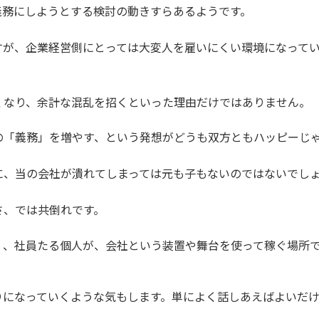
義務にしようとする検討の動きすらあるようです。
すが、企業経営側にとっては大変人を雇いにくい環境になって
くなり、余計な混乱を招くといった理由だけではありません。
の「義務」を増やす、という発想がどうも双方ともハッピーじ
に、当の会社が潰れてしまっては元も子もないのではないでし
さ、では共倒れです。
く、社員たる個人が、会社という装置や舞台を使って稼ぐ場所
りになっていくような気もします。単によく話しあえばよいだ