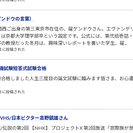
ゲンドウの言葉）
は関西ご出身の第三東京市在住の、碇ゲンドウさん。エヴァンゲ
は京都大学理学部卒という設定です。公式には、第弐拾壱話・第
の教授だった冬月は、興味深いレポートを書いた学生、碇...
/11 に投稿された
備試験短答式試験合格
験合格しました人生三度目の論文試験に臨みます皆さま、お心
/06 に投稿された
ーVHS/日本ビクター高野鎮雄さん
X/伝説の第2回 【NHK】 プロジェクトX 第2回放送「窓際族