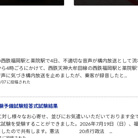
2014-10-09
の西鉄福岡駅と薬院駅で4日、不適切な音声が構内放送として流
から4時ごろにかけて、西鉄天神大牟田線の西鉄福岡駅と薬院
声に気づき構内放送を止めましたが、乗客が録音したと...
08/07 に投稿された
験予備試験短答式試験結果
者に対し様々なお心寄せ、並びにお気遣いいただいております全
試験を受験することができました。2026年7月19日（日）
ましたので共有します。憲法 20点行政法 ...
/21 に投稿された