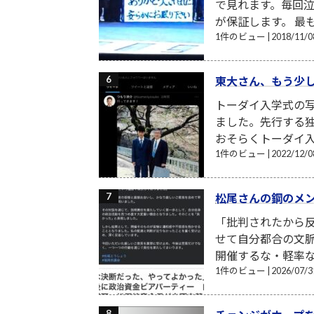
で見れます。毎回
が保証します。 最
1件のビュー
|
2018/11
東大さん、もう少し
トーダイ入学式の写
ました。先行する独
おそらくトーダイ入
1件のビュー
|
2022/12
松尾さんの鋼のメ
「批判されたから反
せて自分都合の文
開催するな・軽率な
1件のビュー
|
2026/07