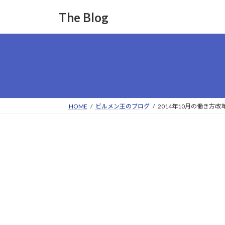
コ
ナ
The Blog
ン
ビ
テ
ゲ
ン
ー
ツ
シ
へ
ョ
ス
ン
キ
に
ッ
移
HOME
ビルメン王のブログ
2014年10月の働き方
プ
動