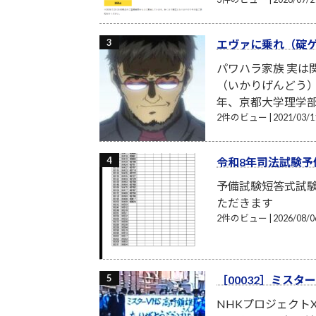
エヴァに乗れ（碇
パワハラ家族 実
（いかりげんどう）
年、京都大学理学部
2件のビュー
|
2021/03
令和8年司法試験予
予備試験短答式試
ただきます
2件のビュー
|
2026/08
［00032］ミスタ
NHKプロジェクト