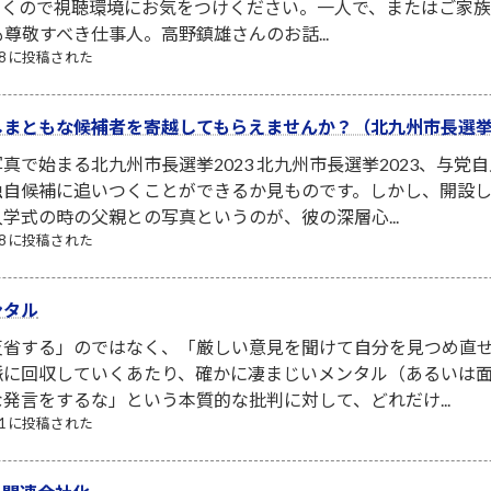
泣くので視聴環境にお気をつけください。一人で、またはご家
も尊敬すべき仕事人。高野鎮雄さんのお話...
/08 に投稿された
まともな候補者を寄越してもらえませんか？（北九州市長選挙2
真で始まる北九州市長選挙2023 北九州市長選挙2023、与
自候補に追いつくことができるか見ものです。しかし、開設し
学式の時の父親との写真というのが、彼の深層心...
/08 に投稿された
ンタル
省する」のではなく、「厳しい意見を聞けて自分を見つめ直せ
脈に回収していくあたり、確かに凄まじいメンタル（あるいは面
発言をするな」という本質的な批判に対して、どれだけ...
/31 に投稿された