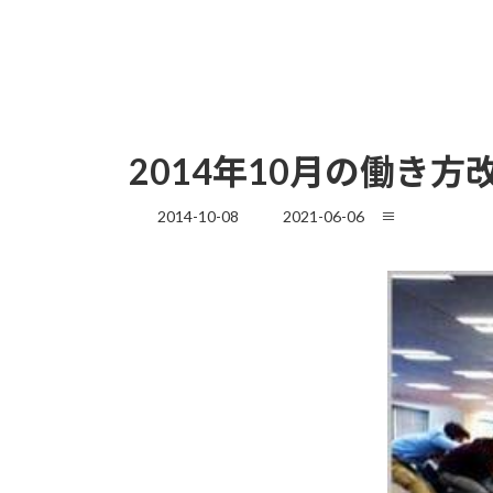
2014年10月の働き
最
2014-10-08
2021-06-06
≡
終
更
新
日
時
: