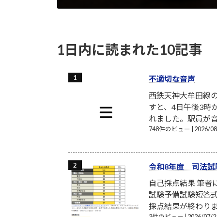
2014-10-07
1日内に読まれた10記事
不適切な音声
西鉄天神大牟田線
すと、4日午後3時
れました。駅員が音
748件のビュー
|
2026/
令和8年度 司法試
自己採点結果 筆
試験予備試験短答式
採点結果が終わり
3件のビュー
|
2026/07