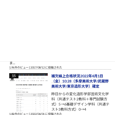
2.1k件のビュー
|
2021/10/09 に投稿された
［00011］ルロイ修道士は言われた
「困難は分割せよ」（井上ひさ
し）
ルロイの言葉を思い出してください
おはようございます。2017年8月、
筆者は塾長ブログと題して売れない
ブログを書いております。それで
も、数少ない読者のみなさまにおかれましては、いつもこのブ
ログを読んでいただきまして本当にありがとうございます。最
近、公私ともに忙しく、ブログの更新ができない場合もあり
ま...
1.9k件のビュー
|
2017/08/12 に投稿された
補欠繰上合格状況2022年4月1日
（金）10:28（多摩美術大学/武蔵野
美術大学/東京造形大学）確定
昨日からの変化造形学部芸術文化学
科（共通テスト2教科＋専門試験方
式）5→6基礎デザイン学科（共通テ
スト3教科方式）0→4
1.8k件のビュー
|
2022/04/01 に投稿された