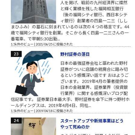
人を掲げ、戦前の九州経済界に燦然
と輝く業績を残した福岡相互銀行
（後の福岡シティ銀行、西日本シテ
ィ銀行）創業者の四島一二三（しし
まひふみ）の墓石に刻まれているのは次の４つの格言です。44
歳で福岡シティ銀行を創業。そこから長く四島一二三さんの一
番電車、で早朝5:30出勤...
1.5k件のビュー
|
2021/06/25 に投稿された
野村証券の落日
日本の最強証券会社と謳われた野村
証券がついに店舗の統廃合に踏み切
るという感慨深い話です おはようご
ざいます。 2019年4月の筆者提供の
日本の金融業界、証券業界（投資銀
行業界）に関する感慨深いブログ配
信記事です。 証券業日本最大手、野村証券を傘下に持つ野村ホ
ールディングスは、2019年4月4日、同社...
1.5k件のビュー
|
2019/04/18 に投稿された
スタートアップや新規事業はどう
やって死ぬのか