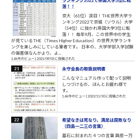
ランキング2022で帝国大学3位に転
落！！
京大（61位）涙目！THE世界大学ラ
ンキング2022で京城（ソウル）大学
（54位）に抜かれ帝国大学3位に転
落！！ 毎年9月、この世界中の学生
が見ているTHE（Times Higher Education）の世界大学ランキ
ングを楽しみにしている筆者です。 日本の、大学学部入学試験
の偏差値なんかより、よ...
1.6k件のビュー
|
2021/09/03 に投稿された
永守会長の取扱説明書
こんなマニュアル作って配って説明
しつづけるの、ほんとお疲れ様で
す。
1.6k件のビュー
|
2022/11/30 に投稿された
希望なきは死なり、満足は腐敗なり
（四島一二三の言葉）
墓石に刻まれた４つの言葉 興産一万