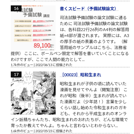
書くスピード（予備試験論文）
司法試験予備試験の論文試験に通る
ために 司法試験予備試験の論文試験
は、各科目22行26列のA4判の解答用
紙×4部が渡されます。 実際には、A3
の厚手の紙の表裏のようです。 （解
答用紙のサンプルはこちら、法務省
提供） ここに、ボールペン限定で解答を書いていくことになる
わけですが、ここで人間の能力として...
1.7k件のビュー
|
2022/06/13 に投稿された
［00023］昭和生まれ
昭和生まれが子供の頃に読んでいた
漫画を見せてやんよ（閲覧注意） こ
れが昭和（後半）生まれが読んでい
た漫画だよ（少年誌！）言葉を少し
くらい話し始めた令和生まれのガキ
ども、それから平成生まれのオンラ
イン妖精ちゃんたち、昭和生まれのおれたちが、どんな環境で
育ったか教えてやんよ。ちゃんと言わないとわからない...
1.6k件のビュー
|
2022/05/23 に投稿された