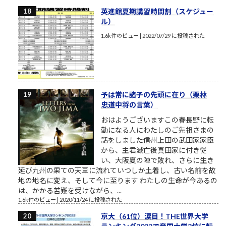
英進館夏期講習時間割（スケジュー
ル）
1.6k件のビュー
|
2022/07/29 に投稿された
予は常に諸子の先頭に在り（栗林
忠道中将の言葉）
おはようございますこの春長野に転
勤になる人にわたしのご先祖さまの
話をしました信州上田の武田家家臣
から、主君滅亡後真田家に付き従
い、大阪夏の陣で敗れ、さらに生き
延び九州の果ての天草に流れていつしか土着し、古い名前を故
地の地名に変え、そして今に至ります わたしの生命が今あるの
は、かかる苦難を受けながら、...
1.6k件のビュー
|
2020/11/24 に投稿された
京大（61位）涙目！THE世界大学