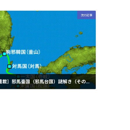
次の記事
（2014/10/01）［不定期連載］邪馬臺国（邪馬台国）謎解き（その２）