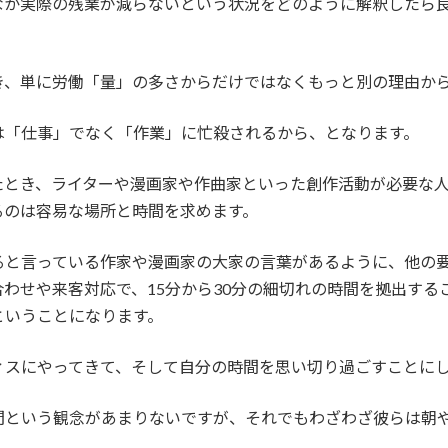
なか実際の残業が減らないという状況をどのように解釈したら
き、単に労働「量」の多さからだけではなくもっと別の理由か
は「仕事」でなく「作業」に忙殺されるから、となります。
たとき、ライターや漫画家や作曲家といった創作活動が必要な
るのは容易な場所と時間を求めます。
ると言っている作家や漫画家の大家の言葉があるように、他の
わせや来客対応で、15分から30分の細切れの時間を拠出する
ということになります。
ィスにやってきて、そして自分の時間を思い切り過ごすことに
間という観念があまりないですが、それでもわざわざ彼らは朝