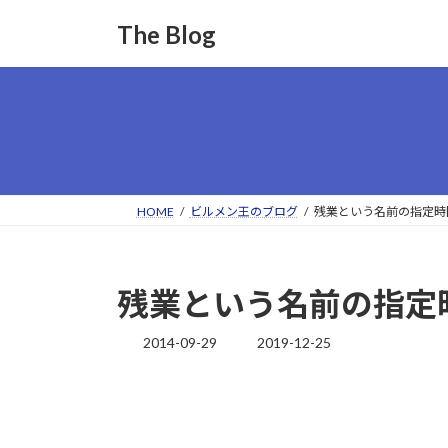
コ
ナ
The Blog
ン
ビ
テ
ゲ
ン
ー
ツ
シ
へ
ョ
ス
ン
キ
に
ッ
移
HOME
ビルメン王のブログ
残業という名前の指定時
プ
動
残業という名前の指定
2014-09-29
2019-12-25
最
終
更
新
日
時