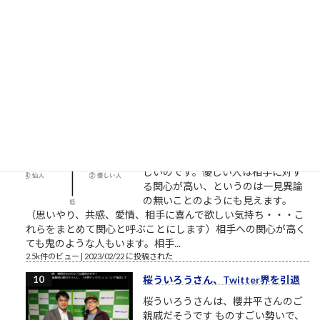
VHS執念の逆転劇～ここで見れま
す。毎回泣くので視聴環境にお気を
つけください。一人で、またはご家族でご視聴ください。最高
傑作であることを私が保証します。 最も尊敬すべき仕事人。高
野鎮雄さんのお話...
2.5k件のビュー
|
2018/11/08 に投稿された
［00022］優しい人は、他人に期待
しない
相手に期待していない 優しい人は
「相手に期待をしていない」から優
しいのです。優しい人は相手に対す
る関心が高い、というのは一見異論
の無いことのようにも見えます。
（思いやり、共感、愛情、相手に喜んで欲しい気持ち・・・こ
れらをまとめて関心と呼ぶことにします）相手への関心が高く
ても鬼のような人もいます。相手...
2.5k件のビュー
|
2023/02/22 に投稿された
桜ういろうさん、Twitter界を引退
桜ういろうさんは、櫻井平さんのご
親戚だそうです ものすごい勢いで、