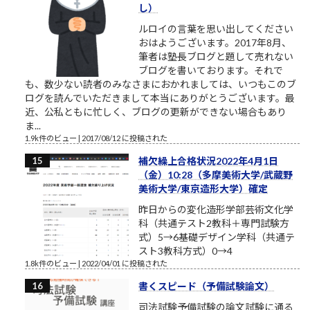
し）
ルロイの言葉を思い出してください
おはようございます。2017年8月、
筆者は塾長ブログと題して売れない
ブログを書いております。それで
も、数少ない読者のみなさまにおかれましては、いつもこのブ
ログを読んでいただきまして本当にありがとうございます。最
近、公私ともに忙しく、ブログの更新ができない場合もあり
ま...
1.9k件のビュー
|
2017/08/12 に投稿された
補欠繰上合格状況2022年4月1日
（金）10:28（多摩美術大学/武蔵野
美術大学/東京造形大学）確定
昨日からの変化造形学部芸術文化学
科（共通テスト2教科＋専門試験方
式）5→6基礎デザイン学科（共通テ
スト3教科方式）0→4
1.8k件のビュー
|
2022/04/01 に投稿された
書くスピード（予備試験論文）
司法試験予備試験の論文試験に通る