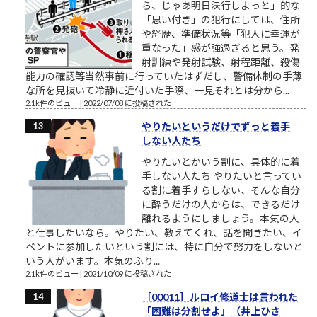
ら、じゃあ明日決行しよっと」的な
「思い付き」の犯行にしては、住所
や経歴、準備状況等「犯人に幸運が
重なった」感が強過ぎると思う。発
射訓練や発射試験、射程距離、殺傷
能力の確認等当然事前に行っていたはずだし、警備体制の手薄
な所を見抜いて冷静に近付いた手際、一見それとは分から...
2.1k件のビュー
|
2022/07/08 に投稿された
やりたいというだけでずっと着手
しない人たち
やりたいとかいう割に、具体的に着
手しない人たち やりたいと言ってい
る割に着手すらしない、そんな自分
に酔うだけの人からは、できるだけ
離れるようにしましょう。本気の人
と仕事したいなら。やりたい、教えてくれ、話を聞きたい、イ
ベントに参加したいという割には、特に自分で努力をしないと
いう人がいます。本気のふり...
2.1k件のビュー
|
2021/10/09 に投稿された
［00011］ルロイ修道士は言われた
「困難は分割せよ」（井上ひさ