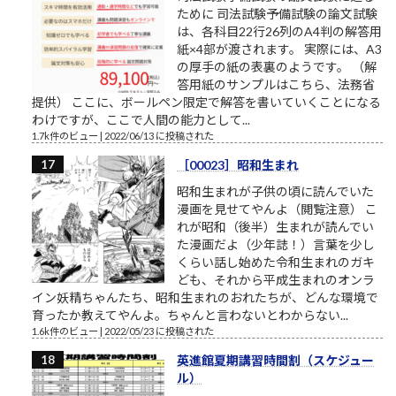
ために 司法試験予備試験の論文試験
は、各科目22行26列のA4判の解答用
紙×4部が渡されます。 実際には、A3
の厚手の紙の表裏のようです。 （解
答用紙のサンプルはこちら、法務省
提供） ここに、ボールペン限定で解答を書いていくことになる
わけですが、ここで人間の能力として...
1.7k件のビュー
|
2022/06/13 に投稿された
［00023］昭和生まれ
昭和生まれが子供の頃に読んでいた
漫画を見せてやんよ（閲覧注意） こ
れが昭和（後半）生まれが読んでい
た漫画だよ（少年誌！）言葉を少し
くらい話し始めた令和生まれのガキ
ども、それから平成生まれのオンラ
イン妖精ちゃんたち、昭和生まれのおれたちが、どんな環境で
育ったか教えてやんよ。ちゃんと言わないとわからない...
1.6k件のビュー
|
2022/05/23 に投稿された
英進館夏期講習時間割（スケジュー
ル）