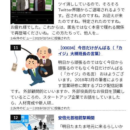
ツイ消ししているので、そろそろ
Twitter界隈からご退場されるようで
す。召されるのですね。お迎えが来
たのですね。特定されたのですね。
お疲れ様でした。これからは、匿名ではなく本音で喋れる関係
で再登場くださいね。 この方たちって、他人を...
2.4k件のビュー
|
2023/02/14 に投稿された
［00034］今日だけがんばる（「カ
イジ」大槻班長の言葉）
明日から頑張るのではなく今日から
頑張るのでもなく今日だけがんばる
（「カイジ」の名言） おはようござ
います。 2018年3月の筆者によりま
す営業研修に関するブログ配信記事
です。 外部顧問的といいますか、外部役員的なお役目を頂戴し
ているところの、スタートアップ企業でお話をしていました
ら、人材育成や新人研...
2.2k件のビュー
|
2018/03/27 に投稿された
安倍元首相銃撃瞬間
「明日たまたま地元に来るらしいか