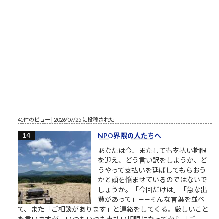
の類似事例や手口に基づいて、この連絡が...
43件のビュー
|
2026/07/17 に投稿された
東筑、甲子園へ
夏の甲子園、2017年以来の出場 道は
開ける ―母校・東筑、9年ぶりの夏
と、歴史、そして勝者と敗者の挑戦
について 「いやね、人間の記憶なん
てものは案外あてにならないもので
してね」なんて、したり顔で語る大
人は多いですが、こと母校の歓喜の瞬間、あの突き抜けるよう
な青空と土の匂いとなれば話は別なわけですよ...
41件のビュー
|
2026/07/25 に投稿された
NPO界隈の人たちへ
あなたは今、またしても支払い期限
を迎え、どう言い訳をしようか、ど
うやって支払いを延ばしてもらおう
かと頭を悩ませているのではないで
しょうか。「今回だけは」「急な出
費があって」——そんな言葉を並べ
て、また「ご相談があります」と連絡をしてくる。厳しいこと
を言いますが、いつもいつも支払い期限になってから「ご...