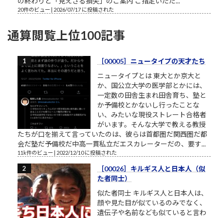
の終わりと「見えざる損失」のご案内 ご指定いただ...
20件のビュー
|
2026/07/17 に投稿された
通算閲覧上位100記事
［00005］ニュータイプの天才たち
ニュータイプとは 東大とか京大と
か、国公立大学の医学部とかには、
一定数の田舎生まれ田舎育ち、塾と
か予備校とかないし行ったことな
い、みたいな現役ストレート合格者
がいます。そんな大学で教える教授
たちが口を揃えて言っていたのは、彼らは首都圏だ関西圏だ都
会だ塾だ予備校だ中高一貫私立だエスカレーターだの、要す...
11k件のビュー
|
2022/12/10 に投稿された
［00026］キルギス人と日本人（似
た者同士）
似た者同士 キルギス人と日本人は、
顔や見た目が似ているのみでなく、
遺伝子や名前なども似ていると言わ