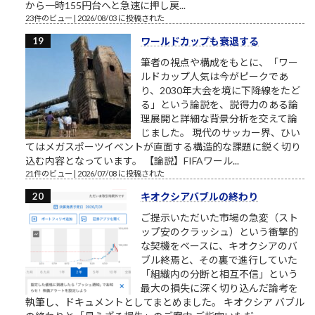
から一時155円台へと急速に押し戻...
23件のビュー
|
2026/08/03 に投稿された
ワールドカップも衰退する
筆者の視点や構成をもとに、「ワー
ルドカップ人気は今がピークであ
り、2030年大会を境に下降線をたど
る」という論説を、説得力のある論
理展開と詳細な背景分析を交えて論
じました。 現代のサッカー界、ひい
てはメガスポーツイベントが直面する構造的な課題に鋭く切り
込む内容となっています。 【論説】FIFAワール...
21件のビュー
|
2026/07/08 に投稿された
キオクシアバブルの終わり
ご提示いただいた市場の急変（スト
ップ安のクラッシュ）という衝撃的
な契機をベースに、キオクシアのバ
ブル終焉と、その裏で進行していた
「組織内の分断と相互不信」という
最大の損失に深く切り込んだ論考を
執筆し、ドキュメントとしてまとめました。 キオクシア バブル