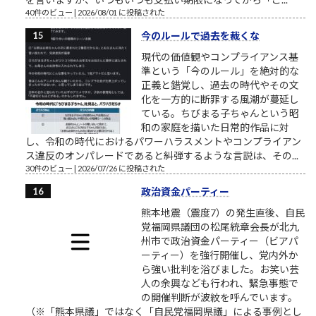
40件のビュー
|
2026/08/01 に投稿された
今のルールで過去を裁くな
現代の価値観やコンプライアンス基
準という「今のルール」を絶対的な
正義と錯覚し、過去の時代やその文
化を一方的に断罪する風潮が蔓延し
ている。ちびまる子ちゃんという昭
和の家庭を描いた日常的作品に対
し、令和の時代におけるパワーハラスメントやコンプライアン
ス違反のオンパレードであると糾弾するような言説は、その...
30件のビュー
|
2026/07/26 に投稿された
政治資金パーティー
熊本地震（震度7）の発生直後、自民
党福岡県議団の松尾統章会長が北九
州市で政治資金パーティー（ビアパ
ーティー）を強行開催し、党内外か
ら強い批判を浴びました。お笑い芸
人の余興なども行われ、緊急事態で
の開催判断が波紋を呼んでいます。
（※「熊本県議」ではなく「自民党福岡県議」による事例とし