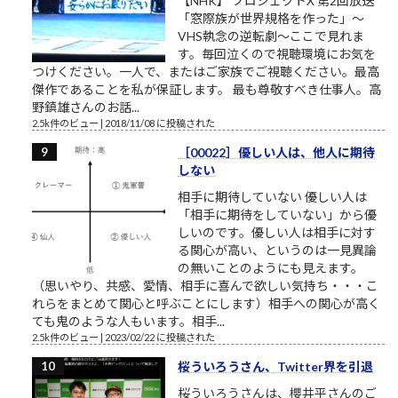
【NHK】 プロジェクトX 第2回放送
「窓際族が世界規格を作った」～
VHS執念の逆転劇～ここで見れま
す。毎回泣くので視聴環境にお気を
つけください。一人で、またはご家族でご視聴ください。最高
傑作であることを私が保証します。 最も尊敬すべき仕事人。高
野鎮雄さんのお話...
2.5k件のビュー
|
2018/11/08 に投稿された
［00022］優しい人は、他人に期待
しない
相手に期待していない 優しい人は
「相手に期待をしていない」から優
しいのです。優しい人は相手に対す
る関心が高い、というのは一見異論
の無いことのようにも見えます。
（思いやり、共感、愛情、相手に喜んで欲しい気持ち・・・こ
れらをまとめて関心と呼ぶことにします）相手への関心が高く
ても鬼のような人もいます。相手...
2.5k件のビュー
|
2023/02/22 に投稿された
桜ういろうさん、Twitter界を引退
桜ういろうさんは、櫻井平さんのご