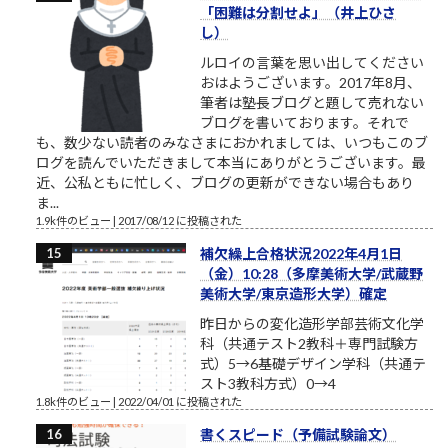
「困難は分割せよ」（井上ひさ
し）
ルロイの言葉を思い出してください
おはようございます。2017年8月、
筆者は塾長ブログと題して売れない
ブログを書いております。それで
も、数少ない読者のみなさまにおかれましては、いつもこのブ
ログを読んでいただきまして本当にありがとうございます。最
近、公私ともに忙しく、ブログの更新ができない場合もあり
ま...
1.9k件のビュー
|
2017/08/12 に投稿された
補欠繰上合格状況2022年4月1日
（金）10:28（多摩美術大学/武蔵野
美術大学/東京造形大学）確定
昨日からの変化造形学部芸術文化学
科（共通テスト2教科＋専門試験方
式）5→6基礎デザイン学科（共通テ
スト3教科方式）0→4
1.8k件のビュー
|
2022/04/01 に投稿された
書くスピード（予備試験論文）