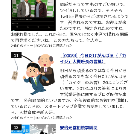
親戚だそうです ものすごい勢いで、
ツイ消ししているので、そろそろ
Twitter界隈からご退場されるようで
す。召されるのですね。お迎えが来
たのですね。特定されたのですね。
お疲れ様でした。これからは、匿名ではなく本音で喋れる関係
で再登場くださいね。 この方たちって、他人を...
2.4k件のビュー
|
2023/02/14 に投稿された
［00034］今日だけがんばる（「カ
イジ」大槻班長の言葉）
明日から頑張るのではなく今日から
頑張るのでもなく今日だけがんばる
（「カイジ」の名言） おはようござ
います。 2018年3月の筆者によりま
す営業研修に関するブログ配信記事
です。 外部顧問的といいますか、外部役員的なお役目を頂戴し
ているところの、スタートアップ企業でお話をしていました
ら、人材育成や新人研...
2.2k件のビュー
|
2018/03/27 に投稿された
安倍元首相銃撃瞬間