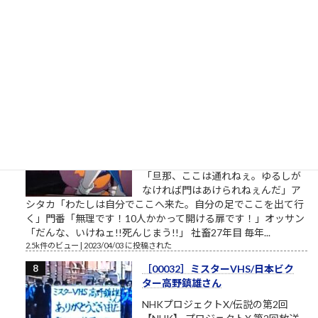
のイメージ戦略に関する（昭和後半
生まれ45歳の）筆者があくまで個人
的な意見を自らの発表の場で述べて配信しようとする独善的な
記事です。昔、松下電器産業という大きな会社がありました。
松下幸之助という、...
2.7k件のビュー
|
2021/05/19 に投稿された
［00012］私は自分でここへ来た。
自分の足でここを出ていく（「も
ののけ姫」アシタカの言葉）
私は自分でここへ来た。自分の足で
ここを出ていく。 組長のオッサン
「旦那、ここは通れねぇ。ゆるしが
なければ門はあけられねぇんだ」ア
シタカ「わたしは自分でここへ来た。自分の足でここを出て行
く」門番「無理です！10人かかって開ける扉です！」オッサン
「だんな、いけねェ!!死んじまう!!」 社畜27年目 毎年...
2.5k件のビュー
|
2023/04/03 に投稿された
［00032］ミスターVHS/日本ビク
ター高野鎮雄さん
NHKプロジェクトX/伝説の第2回