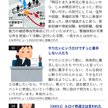
「明日たまたま地元に来るらしいか
ら、じゃあ明日決行しよっと」的な
「思い付き」の犯行にしては、住所
や経歴、準備状況等「犯人に幸運が
重なった」感が強過ぎると思う。発
射訓練や発射試験、射程距離、殺傷
能力の確認等当然事前に行っていたはずだし、警備体制の手薄
な所を見抜いて冷静に近付いた手際、一見それとは分から...
2.1k件のビュー
|
2022/07/08 に投稿された
やりたいというだけでずっと着手
しない人たち
やりたいとかいう割に、具体的に着
手しない人たち やりたいと言ってい
る割に着手すらしない、そんな自分
に酔うだけの人からは、できるだけ
離れるようにしましょう。本気の人
と仕事したいなら。やりたい、教えてくれ、話を聞きたい、イ
ベントに参加したいという割には、特に自分で努力をしないと
いう人がいます。本気のふり...
2.1k件のビュー
|
2021/10/09 に投稿された
［00011］ルロイ修道士は言われた