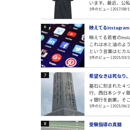
います。最近、公私
1件のビュー
|
2017/08
映えてるInstagr
映えてる若者のIns
これは水と油のよう
という言葉はヒカル
1件のビュー
|
2021/03
希望なきは死なり
墓石に刻まれた４
行、西日本シティ
ィ銀行を創業。そこ
1件のビュー
|
2021/06
受験指導の真髄