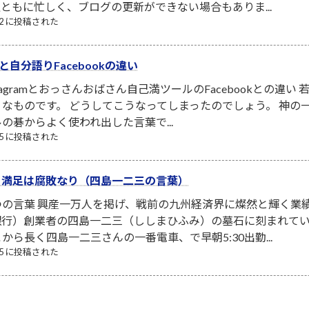
ともに忙しく、ブログの更新ができない場合もありま...
/12 に投稿された
amと自分語りFacebookの違い
tagramとおっさんおばさん自己満ツールのFacebookとの
なものです。 どうしてこうなってしまったのでしょう。 神の
の碁からよく使われ出した言葉で...
/25 に投稿された
、満足は腐敗なり（四島一二三の言葉）
つの言葉 興産一万人を掲げ、戦前の九州経済界に燦然と輝く業
銀行）創業者の四島一二三（ししまひふみ）の墓石に刻まれてい
から長く四島一二三さんの一番電車、で早朝5:30出勤...
/25 に投稿された