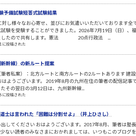
験予備試験短答式試験結果
者に対し様々なお心寄せ、並びにお気遣いいただいております全
試験を受験することができました。2026年7月19日（日）
ましたので共有します。憲法 20点行政法 ...
/21 に投稿された
州新幹線）の新ルート提案
筆者私案）：北方ルートと南方ルートの2ルートあります 建
はようございます。 2019年8月の九州在住の筆者の配信記事で
その翌日の3月12日は、九州新幹線...
/06 に投稿された
イ修道士は言われた「困難は分割せよ」（井上ひさし）
出してください おはようございます。2017年8月、筆者は
数少ない読者のみなさまにおかれましては、いつもこのブログ