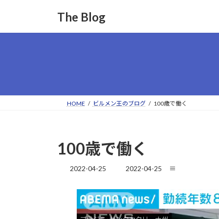
コ
ナ
The Blog
ン
ビ
テ
ゲ
ン
ー
ツ
シ
へ
ョ
ス
ン
キ
に
ッ
移
HOME
ビルメン王のブログ
100歳で働く
プ
動
100歳で働く
最
2022-04-25
2022-04-25
≡
終
更
新
日
時