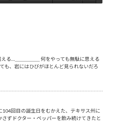
える…＿＿＿＿＿ 何をやっても無駄に思える
いても、岩にはひびがほとんど見られないだろ
月に104回目の誕生日をむかえた、テキサス州に
欠かさずドクター・ペッパーを飲み続けてきたと