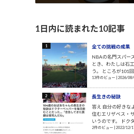
2022-04-24
1日内に読まれた10記事
全ての挑戦の成果
NBAの名門スパー
とき、わたしは石工
う。 ところが101
13件のビュー
|
2026/0
長生きの秘訣
答え 自分の好きな
住むエリザベス・サ
いうのです。 ドク
2件のビュー
|
2022/12