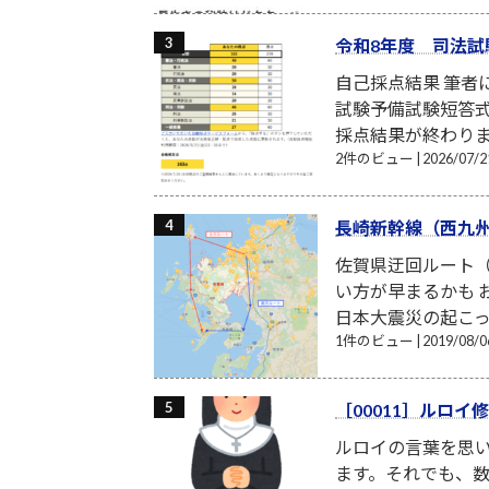
令和8年度 司法試
自己採点結果 筆
試験予備試験短答式
採点結果が終わり
2件のビュー
|
2026/07
長崎新幹線（西九
佐賀県迂回ルート（
い方が早まるかも お
日本大震災の起こった
1件のビュー
|
2019/08
［00011］ルロ
ルロイの言葉を思い
ます。それでも、