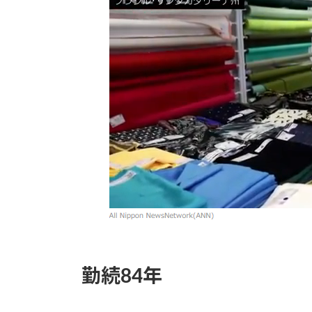
:
勤続84年