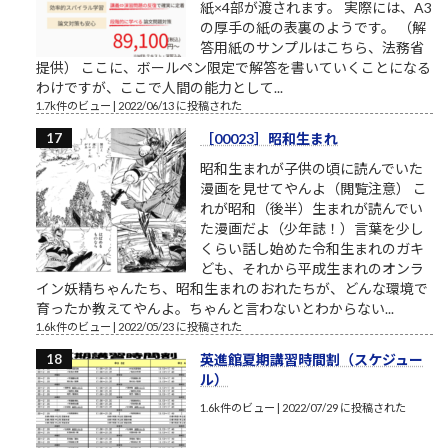
紙×4部が渡されます。 実際には、A3
の厚手の紙の表裏のようです。 （解
答用紙のサンプルはこちら、法務省
提供） ここに、ボールペン限定で解答を書いていくことになる
わけですが、ここで人間の能力として...
1.7k件のビュー
|
2022/06/13 に投稿された
［00023］昭和生まれ
昭和生まれが子供の頃に読んでいた
漫画を見せてやんよ（閲覧注意） こ
れが昭和（後半）生まれが読んでい
た漫画だよ（少年誌！）言葉を少し
くらい話し始めた令和生まれのガキ
ども、それから平成生まれのオンラ
イン妖精ちゃんたち、昭和生まれのおれたちが、どんな環境で
育ったか教えてやんよ。ちゃんと言わないとわからない...
1.6k件のビュー
|
2022/05/23 に投稿された
英進館夏期講習時間割（スケジュー
ル）
1.6k件のビュー
|
2022/07/29 に投稿された