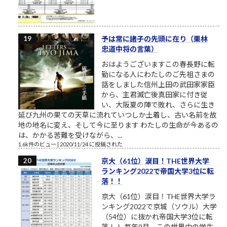
予は常に諸子の先頭に在り（栗林
忠道中将の言葉）
おはようございますこの春長野に転
勤になる人にわたしのご先祖さまの
話をしました信州上田の武田家家臣
から、主君滅亡後真田家に付き従
い、大阪夏の陣で敗れ、さらに生き
延び九州の果ての天草に流れていつしか土着し、古い名前を故
地の地名に変え、そして今に至ります わたしの生命が今あるの
は、かかる苦難を受けながら、...
1.6k件のビュー
|
2020/11/24 に投稿された
京大（61位）涙目！THE世界大学
ランキング2022で帝国大学3位に転
落！！
京大（61位）涙目！THE世界大学ラ
ンキング2022で京城（ソウル）大学
（54位）に抜かれ帝国大学3位に転
落！！ 毎年9月、この世界中の学生