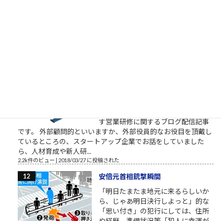
す。召されるのですね。お迎えが来
たのですね。特定されたのですね。
お疲れ様でした。これからは、匿名ではなく本音で喋れる関係
で再登場くださいね。 この方たちって、他人を...
2.4k件のビュー
|
2023/02/14 に投稿された
［00034］今日だけがんばる（「カ
イジ」大槻班長の言葉）
明日から頑張るのではなく今日から
頑張るのでもなく今日だけがんばる
（「カイジ」の名言） おはようござ
います。 2018年3月の筆者によりま
す営業研修に関するブログ配信記事
です。 外部顧問的といいますか、外部役員的なお役目を頂戴し
ているところの、スタートアップ企業でお話をしていました
ら、人材育成や新人研...
2.2k件のビュー
|
2018/03/27 に投稿された
安倍元首相銃撃瞬間
「明日たまたま地元に来るらしいか
ら、じゃあ明日決行しよっと」的な
「思い付き」の犯行にしては、住所
や経歴、準備状況等「犯人に幸運が