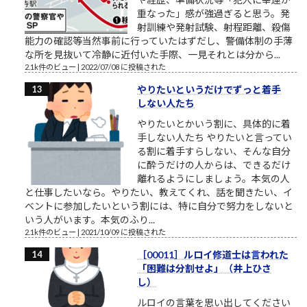
重なった」感が強過ぎると思う。発
射訓練や発射試験、射程距離、殺傷
能力の確認等当然事前に行っていたはずだし、警備体制の手薄
な所を見抜いて冷静に近付いた手際、一見それとは分から...
2.1k件のビュー
|
2022/07/08 に投稿された
やりたいというだけでずっと着手
しない人たち
やりたいとかいう割に、具体的に着
手しない人たち やりたいと言ってい
る割に着手すらしない、そんな自分
に酔うだけの人からは、できるだけ
離れるようにしましょう。本気の人
と仕事したいなら。やりたい、教えてくれ、話を聞きたい、イ
ベントに参加したいという割には、特に自分で努力をしないと
いう人がいます。本気のふり...
2.1k件のビュー
|
2021/10/09 に投稿された
［00011］ルロイ修道士は言われた
「困難は分割せよ」（井上ひさ
し）
ルロイの言葉を思い出してください