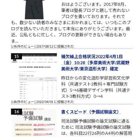
おはようございます。2017年8月、
筆者は塾長ブログと題して売れない
ブログを書いております。それで
も、数少ない読者のみなさまにおかれましては、いつもこのブ
ログを読んでいただきまして本当にありがとうございます。最
近、公私ともに忙しく、ブログの更新ができない場合もあり
ま...
1.9k件のビュー
|
2017/08/12 に投稿された
補欠繰上合格状況2022年4月1日
（金）10:28（多摩美術大学/武蔵野
美術大学/東京造形大学）確定
昨日からの変化造形学部芸術文化学
科（共通テスト2教科＋専門試験方
式）5→6基礎デザイン学科（共通テ
スト3教科方式）0→4
1.8k件のビュー
|
2022/04/01 に投稿された
書くスピード（予備試験論文）
司法試験予備試験の論文試験に通る
ために 司法試験予備試験の論文試験
は、各科目22行26列のA4判の解答用