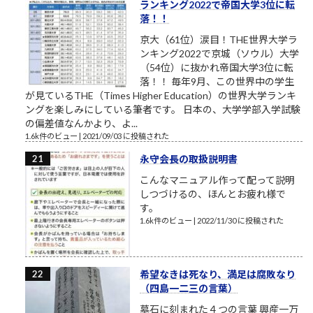
ランキング2022で帝国大学3位に転
落！！
京大（61位）涙目！THE世界大学ラ
ンキング2022で京城（ソウル）大学
（54位）に抜かれ帝国大学3位に転
落！！ 毎年9月、この世界中の学生
が見ているTHE（Times Higher Education）の世界大学ランキ
ングを楽しみにしている筆者です。 日本の、大学学部入学試験
の偏差値なんかより、よ...
1.6k件のビュー
|
2021/09/03 に投稿された
永守会長の取扱説明書
こんなマニュアル作って配って説明
しつづけるの、ほんとお疲れ様で
す。
1.6k件のビュー
|
2022/11/30 に投稿された
希望なきは死なり、満足は腐敗なり
（四島一二三の言葉）
墓石に刻まれた４つの言葉 興産一万