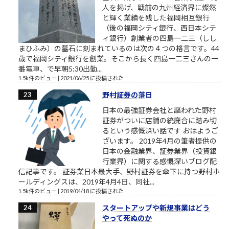
人を掲げ、戦前の九州経済界に燦然
と輝く業績を残した福岡相互銀行
（後の福岡シティ銀行、西日本シテ
ィ銀行）創業者の四島一二三（しし
まひふみ）の墓石に刻まれているのは次の４つの格言です。44
歳で福岡シティ銀行を創業。そこから長く四島一二三さんの一
番電車、で早朝5:30出勤...
1.5k件のビュー
|
2021/06/25 に投稿された
野村証券の落日
日本の最強証券会社と謳われた野村
証券がついに店舗の統廃合に踏み切
るという感慨深い話です おはようご
ざいます。 2019年4月の筆者提供の
日本の金融業界、証券業界（投資銀
行業界）に関する感慨深いブログ配
信記事です。 証券業日本最大手、野村証券を傘下に持つ野村ホ
ールディングスは、2019年4月4日、同社...
1.5k件のビュー
|
2019/04/18 に投稿された
スタートアップや新規事業はどう
やって死ぬのか