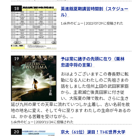
英進館夏期講習時間割（スケジュー
ル）
1.6k件のビュー
|
2022/07/29 に投稿された
予は常に諸子の先頭に在り（栗林
忠道中将の言葉）
おはようございますこの春長野に転
勤になる人にわたしのご先祖さまの
話をしました信州上田の武田家家臣
から、主君滅亡後真田家に付き従
い、大阪夏の陣で敗れ、さらに生き
延び九州の果ての天草に流れていつしか土着し、古い名前を故
地の地名に変え、そして今に至ります わたしの生命が今あるの
は、かかる苦難を受けながら、...
1.6k件のビュー
|
2020/11/24 に投稿された
京大（61位）涙目！THE世界大学