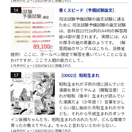
1.8k件のビュー
|
2022/04/01 に投稿された
書くスピード（予備試験論文）
司法試験予備試験の論文試験に通る
ために 司法試験予備試験の論文試験
は、各科目22行26列のA4判の解答用
紙×4部が渡されます。 実際には、A3
の厚手の紙の表裏のようです。 （解
答用紙のサンプルはこちら、法務省
提供） ここに、ボールペン限定で解答を書いていくことになる
わけですが、ここで人間の能力として...
1.7k件のビュー
|
2022/06/13 に投稿された
［00023］昭和生まれ
昭和生まれが子供の頃に読んでいた
漫画を見せてやんよ（閲覧注意） こ
れが昭和（後半）生まれが読んでい
た漫画だよ（少年誌！）言葉を少し
くらい話し始めた令和生まれのガキ
ども、それから平成生まれのオンラ
イン妖精ちゃんたち、昭和生まれのおれたちが、どんな環境で
育ったか教えてやんよ。ちゃんと言わないとわからない...
1.6k件のビュー
|
2022/05/23 に投稿された