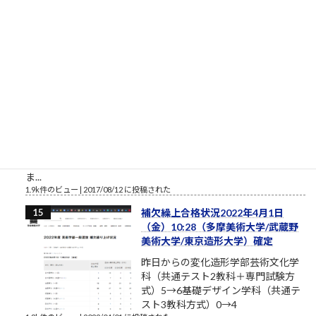
2.1k件のビュー
|
2021/10/09 に投稿された
［00011］ルロイ修道士は言われた
「困難は分割せよ」（井上ひさ
し）
ルロイの言葉を思い出してください
おはようございます。2017年8月、
筆者は塾長ブログと題して売れない
ブログを書いております。それで
も、数少ない読者のみなさまにおかれましては、いつもこのブ
ログを読んでいただきまして本当にありがとうございます。最
近、公私ともに忙しく、ブログの更新ができない場合もあり
ま...
1.9k件のビュー
|
2017/08/12 に投稿された
補欠繰上合格状況2022年4月1日
（金）10:28（多摩美術大学/武蔵野
美術大学/東京造形大学）確定
昨日からの変化造形学部芸術文化学
科（共通テスト2教科＋専門試験方
式）5→6基礎デザイン学科（共通テ
スト3教科方式）0→4