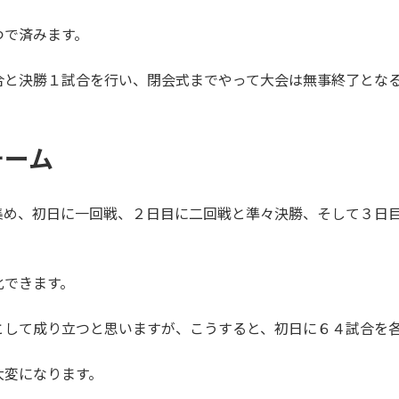
つで済みます。
合と決勝１試合を行い、閉会式までやって大会は無事終了とな
チーム
集め、初日に一回戦、２日目に二回戦と準々決勝、そして３日
化できます。
として成り立つと思いますが、こうすると、初日に６４試合を
大変になります。