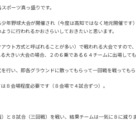
各スポーツ真っ盛りです。
る少年野球大会が開催され（今度は高知ではなく地元開催です
のように行われるかおさらいしておきたいと思います。
クアウト方式と呼ばれることが多い）で戦われる大会ですので
れる大きい大会の場合、２の６乗である６４チームに出場しても
式を行い、即各グラウンドに散ってもらって一回戦を戦ってもら
ドは８会場程度必要です（８会場で４試合ずつ）。
戦）と８試合（三回戦）を戦い、結果チームは一気に８に減り