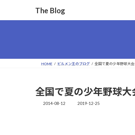
コ
ナ
The Blog
ン
ビ
テ
ゲ
ン
ー
ツ
シ
へ
ョ
ス
ン
キ
に
ッ
移
HOME
ビルメン王のブログ
全国で夏の少年野球大会が
プ
動
全国で夏の少年野球大会
2014-08-12
2019-12-25
最
終
更
新
日
時