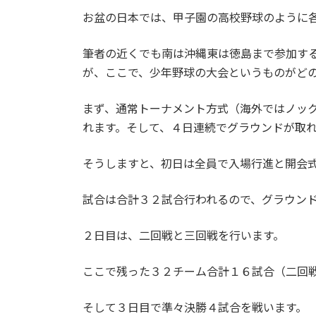
お盆の日本では、甲子園の高校野球のように
筆者の近くでも南は沖縄東は徳島まで参加す
が、ここで、少年野球の大会というものがど
まず、通常トーナメント方式（海外ではノッ
れます。そして、４日連続でグラウンドが取
そうしますと、初日は全員で入場行進と開会
試合は合計３２試合行われるので、グラウン
２日目は、二回戦と三回戦を行います。
ここで残った３２チーム合計１６試合（二回
そして３日目で準々決勝４試合を戦います。