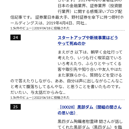
日本の金融業界、証券業界（投資銀
行業界）に関する感慨深いブログ配
信記事です。 証券業日本最大手、野村証券を傘下に持つ野村ホ
ールディングスは、2019年4月4日、同社...
1.5k件のビュー
|
2019/04/18 に投稿された
スタートアップや新規事業はどう
やって死ぬのか
まえがき 以下は、朝早く会社行って
考えたり、いつも行く喫茶店でいろ
いろ考えたり、ふらりとやってくる
客や取引先や知り合いや友人やはた
また家族らから、質問などを受ける
ので答えたりしながら、ああ、自分は声に出しながらこんなこ
と考えて腹落ちしてるんやな、と思うことを書いたものです。
だいたい、与太話だからみな...
1.5k件のビュー
|
2022/06/18 に投稿された
［00028］黒部ダム（間組の間さん
の思い出）
黒四ダム殉職者慰霊碑 間さんが話し
てくれた黒部ダム（黒四ダム）を臨