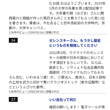
むお話 おはようございます。2019年
1月の大学の先輩を偲ぶ配信記事で
す。大先輩の間（はざま）さんに関
西電力と間組が作った黒四ダムのことを教えてもらった思い出
を書きます。筆者は、今を去ること四半世紀前の大学時代、京
都の、大学キャンパス...
1.5k件のビュー
|
2019/01/26 に投稿された
ゼレンスキーさん、もう少し歴史
というものを勉強してください
2022年3月、ウクライナのゼレンス
キー大統領が日本の国会においてビ
デオ演説するらしいです。 ならば、
是非とも、ソヴィェト社会主義共和
国連邦（ウクライナもロシアももち
ろん含む、いわゆるソ連）が、 ①蒙古人、満洲人、日本人固有
の土地を武力と奸計で奪いウラジオストック（東方征服市）な
どというふざけた都市...
1.4k件のビュー
|
2022/03/18 に投稿された
いい会社って何だ
確認お願いします！ 電子ツールが発