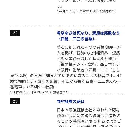
しつづけるの、ほんとお疲れ様で
す。
1.6k件のビュー
|
2022/11/30 に投稿された
希望なきは死なり、満足は腐敗なり
（四島一二三の言葉）
墓石に刻まれた４つの言葉 興産一万
人を掲げ、戦前の九州経済界に燦然
と輝く業績を残した福岡相互銀行
（後の福岡シティ銀行、西日本シテ
ィ銀行）創業者の四島一二三（しし
まひふみ）の墓石に刻まれているのは次の４つの格言です。44
歳で福岡シティ銀行を創業。そこから長く四島一二三さんの一
番電車、で早朝5:30出勤...
1.5k件のビュー
|
2021/06/25 に投稿された
野村証券の落日
日本の最強証券会社と謳われた野村
証券がついに店舗の統廃合に踏み切
るという感慨深い話です おはようご
ざいます。 2019年4月の筆者提供の