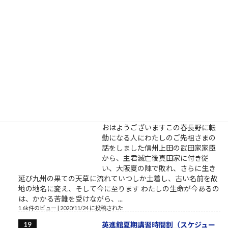
昭和生まれが子供の頃に読んでいた
漫画を見せてやんよ（閲覧注意） こ
れが昭和（後半）生まれが読んでい
た漫画だよ（少年誌！）言葉を少し
くらい話し始めた令和生まれのガキ
ども、それから平成生まれのオンラ
イン妖精ちゃんたち、昭和生まれのおれたちが、どんな環境で
育ったか教えてやんよ。ちゃんと言わないとわからない...
1.6k件のビュー
|
2022/05/23 に投稿された
予は常に諸子の先頭に在り（栗林
忠道中将の言葉）
おはようございますこの春長野に転
勤になる人にわたしのご先祖さまの
話をしました信州上田の武田家家臣
から、主君滅亡後真田家に付き従
い、大阪夏の陣で敗れ、さらに生き
延び九州の果ての天草に流れていつしか土着し、古い名前を故
地の地名に変え、そして今に至ります わたしの生命が今あるの
は、かかる苦難を受けながら、...
1.6k件のビュー
|
2020/11/24 に投稿された
英進館夏期講習時間割（スケジュー