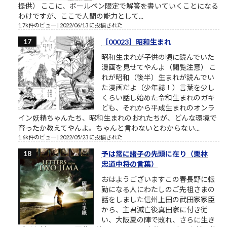
提供） ここに、ボールペン限定で解答を書いていくことになる
わけですが、ここで人間の能力として...
1.7k件のビュー
|
2022/06/13 に投稿された
［00023］昭和生まれ
昭和生まれが子供の頃に読んでいた
漫画を見せてやんよ（閲覧注意） こ
れが昭和（後半）生まれが読んでい
た漫画だよ（少年誌！）言葉を少し
くらい話し始めた令和生まれのガキ
ども、それから平成生まれのオンラ
イン妖精ちゃんたち、昭和生まれのおれたちが、どんな環境で
育ったか教えてやんよ。ちゃんと言わないとわからない...
1.6k件のビュー
|
2022/05/23 に投稿された
予は常に諸子の先頭に在り（栗林
忠道中将の言葉）
おはようございますこの春長野に転
勤になる人にわたしのご先祖さまの
話をしました信州上田の武田家家臣
から、主君滅亡後真田家に付き従
い、大阪夏の陣で敗れ、さらに生き