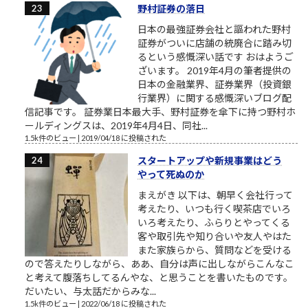
野村証券の落日
日本の最強証券会社と謳われた野村
証券がついに店舗の統廃合に踏み切
るという感慨深い話です おはようご
ざいます。 2019年4月の筆者提供の
日本の金融業界、証券業界（投資銀
行業界）に関する感慨深いブログ配
信記事です。 証券業日本最大手、野村証券を傘下に持つ野村ホ
ールディングスは、2019年4月4日、同社...
1.5k件のビュー
|
2019/04/18 に投稿された
スタートアップや新規事業はどう
やって死ぬのか
まえがき 以下は、朝早く会社行って
考えたり、いつも行く喫茶店でいろ
いろ考えたり、ふらりとやってくる
客や取引先や知り合いや友人やはた
また家族らから、質問などを受ける
ので答えたりしながら、ああ、自分は声に出しながらこんなこ
と考えて腹落ちしてるんやな、と思うことを書いたものです。
だいたい、与太話だからみな...
1.5k件のビュー
|
2022/06/18 に投稿された