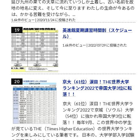
延び九州の果ての天草に流れていつしか土着し、古い名前を故
地の地名に変え、そして今に至ります わたしの生命が今あるの
は、かかる苦難を受けながら、...
1.6k件のビュー
|
2020/11/24 に投稿された
英進館夏期講習時間割（スケジュー
ル）
1.6k件のビュー
|
2022/07/29 に投稿された
京大（61位）涙目！THE世界大学
ランキング2022で帝国大学3位に転
落！！
京大（61位）涙目！THE世界大学ラ
ンキング2022で京城（ソウル）大学
（54位）に抜かれ帝国大学3位に転
落！！ 毎年9月、この世界中の学生
が見ているTHE（Times Higher Education）の世界大学ランキ
ングを楽しみにしている筆者です。 日本の、大学学部入学試験