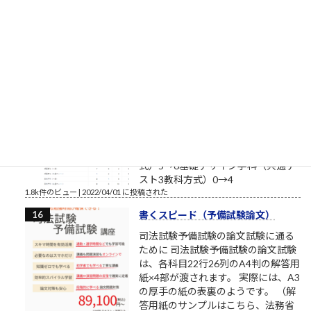
も、数少ない読者のみなさまにおかれましては、いつもこのブ
ログを読んでいただきまして本当にありがとうございます。最
近、公私ともに忙しく、ブログの更新ができない場合もあり
ま...
1.9k件のビュー
|
2017/08/12 に投稿された
補欠繰上合格状況2022年4月1日
（金）10:28（多摩美術大学/武蔵野
美術大学/東京造形大学）確定
昨日からの変化造形学部芸術文化学
科（共通テスト2教科＋専門試験方
式）5→6基礎デザイン学科（共通テ
スト3教科方式）0→4
1.8k件のビュー
|
2022/04/01 に投稿された
書くスピード（予備試験論文）
司法試験予備試験の論文試験に通る
ために 司法試験予備試験の論文試験
は、各科目22行26列のA4判の解答用
紙×4部が渡されます。 実際には、A3
の厚手の紙の表裏のようです。 （解
答用紙のサンプルはこちら、法務省