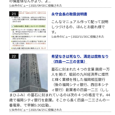
の偏差値なんかより、よ...
1.6k件のビュー
|
2021/09/03 に投稿された
永守会長の取扱説明書
こんなマニュアル作って配って説明
しつづけるの、ほんとお疲れ様で
す。
1.6k件のビュー
|
2022/11/30 に投稿された
希望なきは死なり、満足は腐敗なり
（四島一二三の言葉）
墓石に刻まれた４つの言葉 興産一万
人を掲げ、戦前の九州経済界に燦然
と輝く業績を残した福岡相互銀行
（後の福岡シティ銀行、西日本シテ
ィ銀行）創業者の四島一二三（しし
まひふみ）の墓石に刻まれているのは次の４つの格言です。44
歳で福岡シティ銀行を創業。そこから長く四島一二三さんの一
番電車、で早朝5:30出勤...
1.5k件のビュー
|
2021/06/25 に投稿された