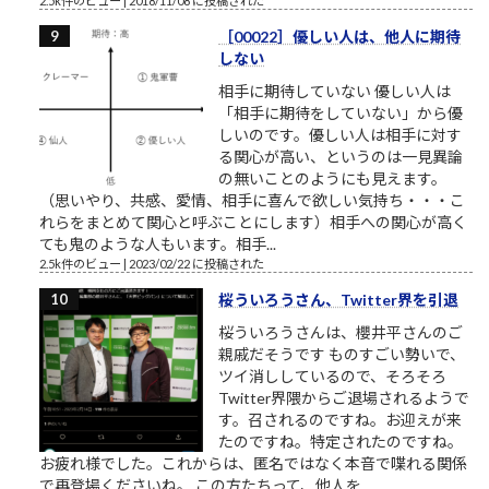
2.5k件のビュー
|
2018/11/08 に投稿された
［00022］優しい人は、他人に期待
しない
相手に期待していない 優しい人は
「相手に期待をしていない」から優
しいのです。優しい人は相手に対す
る関心が高い、というのは一見異論
の無いことのようにも見えます。
（思いやり、共感、愛情、相手に喜んで欲しい気持ち・・・こ
れらをまとめて関心と呼ぶことにします）相手への関心が高く
ても鬼のような人もいます。相手...
2.5k件のビュー
|
2023/02/22 に投稿された
桜ういろうさん、Twitter界を引退
桜ういろうさんは、櫻井平さんのご
親戚だそうです ものすごい勢いで、
ツイ消ししているので、そろそろ
Twitter界隈からご退場されるようで
す。召されるのですね。お迎えが来
たのですね。特定されたのですね。
お疲れ様でした。これからは、匿名ではなく本音で喋れる関係
で再登場くださいね。 この方たちって、他人を...