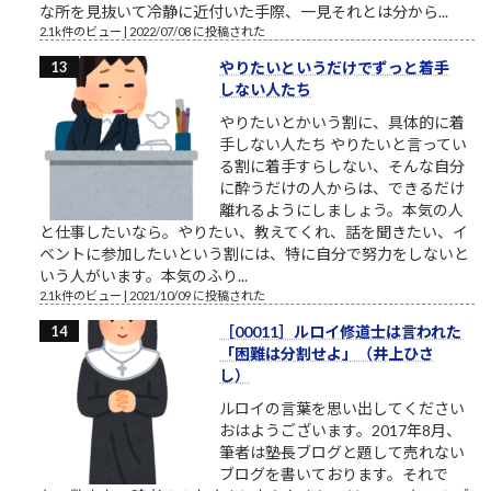
な所を見抜いて冷静に近付いた手際、一見それとは分から...
2.1k件のビュー
|
2022/07/08 に投稿された
やりたいというだけでずっと着手
しない人たち
やりたいとかいう割に、具体的に着
手しない人たち やりたいと言ってい
る割に着手すらしない、そんな自分
に酔うだけの人からは、できるだけ
離れるようにしましょう。本気の人
と仕事したいなら。やりたい、教えてくれ、話を聞きたい、イ
ベントに参加したいという割には、特に自分で努力をしないと
いう人がいます。本気のふり...
2.1k件のビュー
|
2021/10/09 に投稿された
［00011］ルロイ修道士は言われた
「困難は分割せよ」（井上ひさ
し）
ルロイの言葉を思い出してください
おはようございます。2017年8月、
筆者は塾長ブログと題して売れない
ブログを書いております。それで