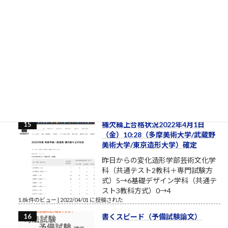
「困難は分割せよ」（井上ひさ
し）
ルロイの言葉を思い出してください
おはようございます。2017年8月、
筆者は塾長ブログと題して売れない
ブログを書いております。それで
も、数少ない読者のみなさまにおかれましては、いつもこのブ
ログを読んでいただきまして本当にありがとうございます。最
近、公私ともに忙しく、ブログの更新ができない場合もあり
ま...
1.9k件のビュー
|
2017/08/12 に投稿された
補欠繰上合格状況2022年4月1日
（金）10:28（多摩美術大学/武蔵野
美術大学/東京造形大学）確定
昨日からの変化造形学部芸術文化学
科（共通テスト2教科＋専門試験方
式）5→6基礎デザイン学科（共通テ
スト3教科方式）0→4
1.8k件のビュー
|
2022/04/01 に投稿された
書くスピード（予備試験論文）