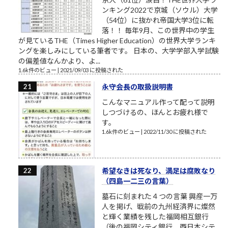
ンキング2022で京城（ソウル）大学
（54位）に抜かれ帝国大学3位に転
落！！ 毎年9月、この世界中の学生
が見ているTHE（Times Higher Education）の世界大学ランキ
ングを楽しみにしている筆者です。 日本の、大学学部入学試験
の偏差値なんかより、よ...
1.6k件のビュー
|
2021/09/03 に投稿された
永守会長の取扱説明書
こんなマニュアル作って配って説明
しつづけるの、ほんとお疲れ様で
す。
1.6k件のビュー
|
2022/11/30 に投稿された
希望なきは死なり、満足は腐敗なり
（四島一二三の言葉）
墓石に刻まれた４つの言葉 興産一万
人を掲げ、戦前の九州経済界に燦然
と輝く業績を残した福岡相互銀行
（後の福岡シティ銀行、西日本シテ