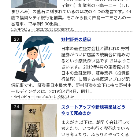
ィ銀行）創業者の四島一二三（しし
まひふみ）の墓石に刻まれているのは次の４つの格言です。44
歳で福岡シティ銀行を創業。そこから長く四島一二三さんの一
番電車、で早朝5:30出勤...
1.5k件のビュー
|
2021/06/25 に投稿された
野村証券の落日
日本の最強証券会社と謳われた野村
証券がついに店舗の統廃合に踏み切
るという感慨深い話です おはようご
ざいます。 2019年4月の筆者提供の
日本の金融業界、証券業界（投資銀
行業界）に関する感慨深いブログ配
信記事です。 証券業日本最大手、野村証券を傘下に持つ野村ホ
ールディングスは、2019年4月4日、同社...
1.5k件のビュー
|
2019/04/18 に投稿された
スタートアップや新規事業はどう
やって死ぬのか
まえがき 以下は、朝早く会社行って
考えたり、いつも行く喫茶店でいろ
いろ考えたり、ふらりとやってくる