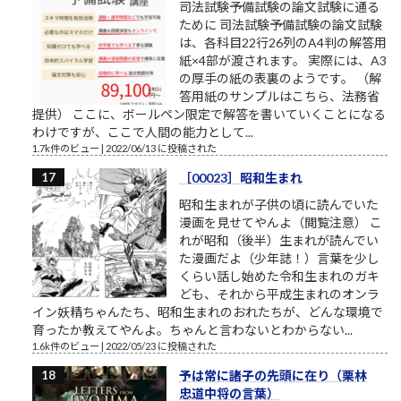
司法試験予備試験の論文試験に通る
ために 司法試験予備試験の論文試験
は、各科目22行26列のA4判の解答用
紙×4部が渡されます。 実際には、A3
の厚手の紙の表裏のようです。 （解
答用紙のサンプルはこちら、法務省
提供） ここに、ボールペン限定で解答を書いていくことになる
わけですが、ここで人間の能力として...
1.7k件のビュー
|
2022/06/13 に投稿された
［00023］昭和生まれ
昭和生まれが子供の頃に読んでいた
漫画を見せてやんよ（閲覧注意） こ
れが昭和（後半）生まれが読んでい
た漫画だよ（少年誌！）言葉を少し
くらい話し始めた令和生まれのガキ
ども、それから平成生まれのオンラ
イン妖精ちゃんたち、昭和生まれのおれたちが、どんな環境で
育ったか教えてやんよ。ちゃんと言わないとわからない...
1.6k件のビュー
|
2022/05/23 に投稿された
予は常に諸子の先頭に在り（栗林
忠道中将の言葉）