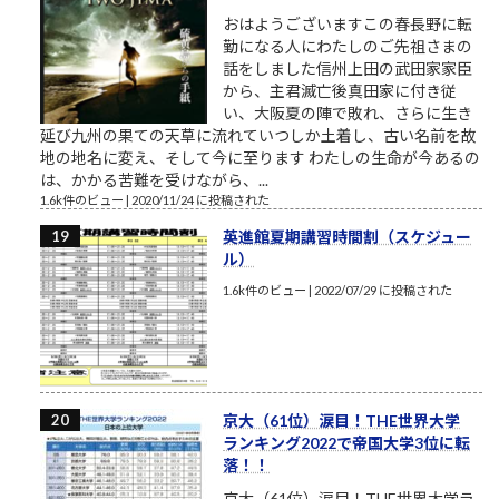
おはようございますこの春長野に転
勤になる人にわたしのご先祖さまの
話をしました信州上田の武田家家臣
から、主君滅亡後真田家に付き従
い、大阪夏の陣で敗れ、さらに生き
延び九州の果ての天草に流れていつしか土着し、古い名前を故
地の地名に変え、そして今に至ります わたしの生命が今あるの
は、かかる苦難を受けながら、...
1.6k件のビュー
|
2020/11/24 に投稿された
英進館夏期講習時間割（スケジュー
ル）
1.6k件のビュー
|
2022/07/29 に投稿された
京大（61位）涙目！THE世界大学
ランキング2022で帝国大学3位に転
落！！
京大（61位）涙目！THE世界大学ラ