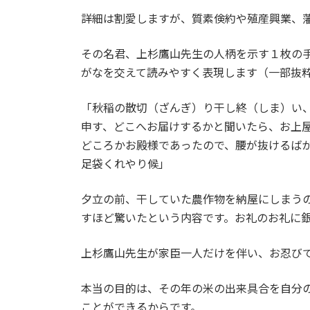
詳細は割愛しますが、質素倹約や殖産興業、
その名君、上杉鷹山先生の人柄を示す１枚の
がなを交えて読みやすく表現します（一部抜
「秋稲の散切（ざんぎ）り干し終（しま）い
申す、どこへお届けするかと聞いたら、お上
どころかお殿様であったので、腰が抜けるば
足袋くれやり候」
夕立の前、干していた農作物を納屋にしまう
すほど驚いたという内容です。お礼のお礼に
上杉鷹山先生が家臣一人だけを伴い、お忍び
本当の目的は、その年の米の出来具合を自分
ことができるからです。