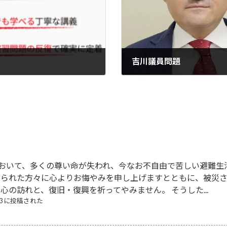
吉川議員問題
2022-06-14
において、多くの尊い命が失われ、今なお不自由で苦しい避難生
なられた方々に心よりお悔やみを申し上げますとともに、被災
心の訪れと、復旧・復興を祈ってやみません。 そうした...
/03 に投稿された