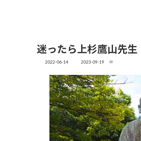
迷ったら上杉鷹山先生
最
2022-06-14
2023-09-19
≡
終
更
新
日
時
: