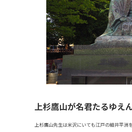
上杉鷹山が名君たるゆえ
上杉鷹山先生は米沢にいても江戸の細井平洲