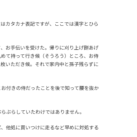
文はカタカナ表記ですが、ここでは漢字とひら
て、お手伝いを受けた。帰りに刈り上げ餅あげ
丸めて持って行き候（そうろう）ところ、お侍
五枚いただき候。それで家内中と孫子残らずに
とお付きの侍だったことを後で知って腰を抜か
ぶらぶらしていたわけではありません。
ば、他処に買いつけに走るなど早めに対処する