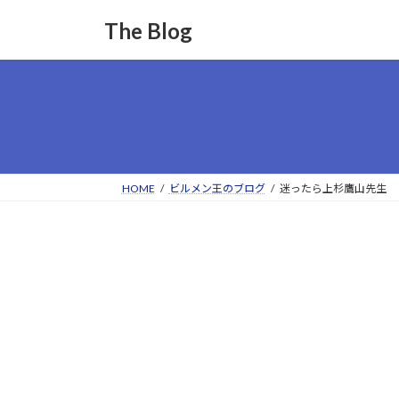
コ
ナ
The Blog
ン
ビ
テ
ゲ
ン
ー
ツ
シ
へ
ョ
ス
ン
キ
に
ッ
移
HOME
ビルメン王のブログ
迷ったら上杉鷹山先生
プ
動