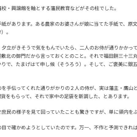
藩校・興譲館を軸とする藩民教育などがその柱でした。
手紙があります。ある農家のお婆さんが娘に当てた手紙で、原
粋）。
、夕立がきそうで気をもんでいたら、二人のお侍が通りかかっ
屋敷北の御門だから言っておくとのこと。それで福田餅三十三
かりで、たまげはて申し候（そうろう）。そして、ご褒美に銀
のを手伝ってくれた通りがかりの２人の侍が、実は藩主・鷹山
銀貨をもらって、それで家中の足袋を新調した、とあります。
で庶民の様子を見て回っていたことも驚きですが、単に領内を
の目で確かめようとしていたのです。万一、不作と予測できれ