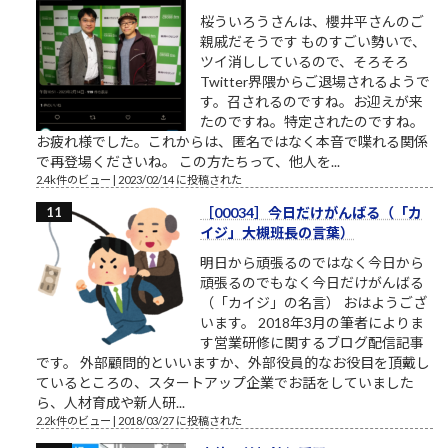
桜ういろうさんは、櫻井平さんのご
親戚だそうです ものすごい勢いで、
ツイ消ししているので、そろそろ
Twitter界隈からご退場されるようで
す。召されるのですね。お迎えが来
たのですね。特定されたのですね。
お疲れ様でした。これからは、匿名ではなく本音で喋れる関係
で再登場くださいね。 この方たちって、他人を...
2.4k件のビュー
|
2023/02/14 に投稿された
［00034］今日だけがんばる（「カ
イジ」大槻班長の言葉）
明日から頑張るのではなく今日から
頑張るのでもなく今日だけがんばる
（「カイジ」の名言） おはようござ
います。 2018年3月の筆者によりま
す営業研修に関するブログ配信記事
です。 外部顧問的といいますか、外部役員的なお役目を頂戴し
ているところの、スタートアップ企業でお話をしていました
ら、人材育成や新人研...
2.2k件のビュー
|
2018/03/27 に投稿された