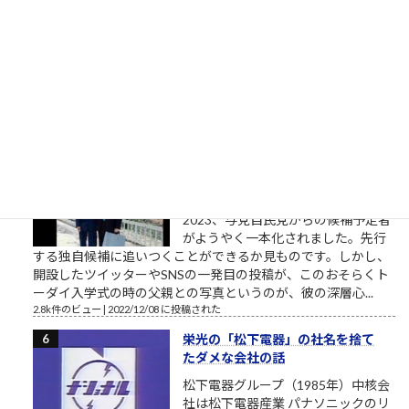
を舐めてきたゆう経験やがな（肉欲
棒太郎） 唐突ですが、心に響く言葉です。 クソまで舐めた肉欲
棒太郎、灰原達之とはまた別の味わいある「ナニワ金融道」主
人公です。 合同会社鈴木商店の投資運用研修素材「ナ...
3.5k件のビュー
|
2021/04/21 に投稿された
東大さん、もう少しまともな候補
者を寄越してもらえませんか？（北
九州市長選挙2023）
トーダイ入学式の写真で始まる北九
州市長選挙2023 北九州市長選挙
2023、与党自民党からの候補予定者
がようやく一本化されました。先行
する独自候補に追いつくことができるか見ものです。しかし、
開設したツイッターやSNSの一発目の投稿が、このおそらくト
ーダイ入学式の時の父親との写真というのが、彼の深層心...
2.8k件のビュー
|
2022/12/08 に投稿された
栄光の「松下電器」の社名を捨て
たダメな会社の話
松下電器グループ（1985年）中核会
社は松下電器産業 パナソニックのリ