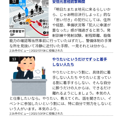
安倍元首相銃撃瞬間
「明日たまたま地元に来るらしいか
ら、じゃあ明日決行しよっと」的な
「思い付き」の犯行にしては、住所
や経歴、準備状況等「犯人に幸運が
重なった」感が強過ぎると思う。発
射訓練や発射試験、射程距離、殺傷
能力の確認等当然事前に行っていたはずだし、警備体制の手薄
な所を見抜いて冷静に近付いた手際、一見それとは分から...
2.1k件のビュー
|
2022/07/08 に投稿された
やりたいというだけでずっと着手
しない人たち
やりたいとかいう割に、具体的に着
手しない人たち やりたいと言ってい
る割に着手すらしない、そんな自分
に酔うだけの人からは、できるだけ
離れるようにしましょう。本気の人
と仕事したいなら。やりたい、教えてくれ、話を聞きたい、イ
ベントに参加したいという割には、特に自分で努力をしないと
いう人がいます。本気のふり...
2.1k件のビュー
|
2021/10/09 に投稿された