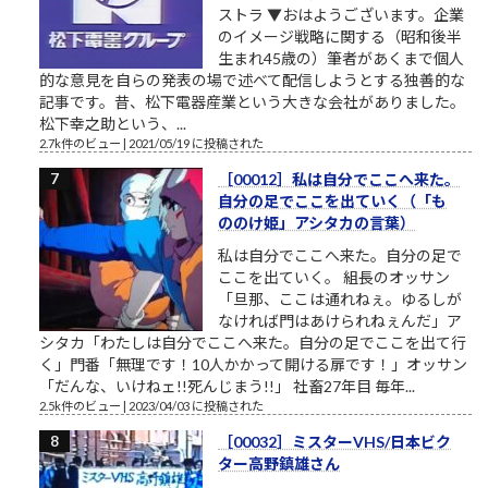
ストラ ▼おはようございます。企業
のイメージ戦略に関する（昭和後半
生まれ45歳の）筆者があくまで個人
的な意見を自らの発表の場で述べて配信しようとする独善的な
記事です。昔、松下電器産業という大きな会社がありました。
松下幸之助という、...
2.7k件のビュー
|
2021/05/19 に投稿された
［00012］私は自分でここへ来た。
自分の足でここを出ていく（「も
ののけ姫」アシタカの言葉）
私は自分でここへ来た。自分の足で
ここを出ていく。 組長のオッサン
「旦那、ここは通れねぇ。ゆるしが
なければ門はあけられねぇんだ」ア
シタカ「わたしは自分でここへ来た。自分の足でここを出て行
く」門番「無理です！10人かかって開ける扉です！」オッサン
「だんな、いけねェ!!死んじまう!!」 社畜27年目 毎年...
2.5k件のビュー
|
2023/04/03 に投稿された
［00032］ミスターVHS/日本ビク
ター高野鎮雄さん