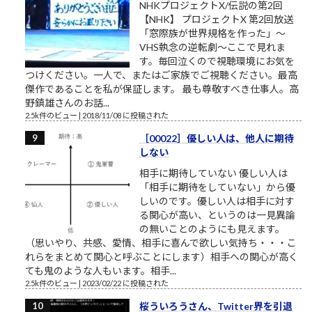
NHKプロジェクトX/伝説の第2回
【NHK】 プロジェクトX 第2回放送
「窓際族が世界規格を作った」～
VHS執念の逆転劇～ここで見れま
す。毎回泣くので視聴環境にお気を
つけください。一人で、またはご家族でご視聴ください。最高
傑作であることを私が保証します。 最も尊敬すべき仕事人。高
野鎮雄さんのお話...
2.5k件のビュー
|
2018/11/08 に投稿された
［00022］優しい人は、他人に期待
しない
相手に期待していない 優しい人は
「相手に期待をしていない」から優
しいのです。優しい人は相手に対す
る関心が高い、というのは一見異論
の無いことのようにも見えます。
（思いやり、共感、愛情、相手に喜んで欲しい気持ち・・・こ
れらをまとめて関心と呼ぶことにします）相手への関心が高く
ても鬼のような人もいます。相手...
2.5k件のビュー
|
2023/02/22 に投稿された
桜ういろうさん、Twitter界を引退