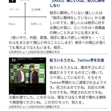
［00022］優しい人は、他人に期待
しない
相手に期待していない 優しい人は
「相手に期待をしていない」から優
しいのです。優しい人は相手に対す
る関心が高い、というのは一見異論
の無いことのようにも見えます。
（思いやり、共感、愛情、相手に喜んで欲しい気持ち・・・こ
れらをまとめて関心と呼ぶことにします）相手への関心が高く
ても鬼のような人もいます。相手...
2.5k件のビュー
|
2023/02/22 に投稿された
桜ういろうさん、Twitter界を引退
桜ういろうさんは、櫻井平さんのご
親戚だそうです ものすごい勢いで、
ツイ消ししているので、そろそろ
Twitter界隈からご退場されるようで
す。召されるのですね。お迎えが来
たのですね。特定されたのですね。
お疲れ様でした。これからは、匿名ではなく本音で喋れる関係
で再登場くださいね。 この方たちって、他人を...
2.4k件のビュー
|
2023/02/14 に投稿された