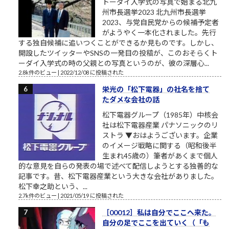
トーダイ入学式の写真で始まる北九
州市長選挙2023 北九州市長選挙
2023、与党自民党からの候補予定者
がようやく一本化されました。先行
する独自候補に追いつくことができるか見ものです。しかし、
開設したツイッターやSNSの一発目の投稿が、このおそらくト
ーダイ入学式の時の父親との写真というのが、彼の深層心...
2.8k件のビュー
|
2022/12/08 に投稿された
栄光の「松下電器」の社名を捨て
たダメな会社の話
松下電器グループ（1985年）中核会
社は松下電器産業 パナソニックのリ
ストラ ▼おはようございます。企業
のイメージ戦略に関する（昭和後半
生まれ45歳の）筆者があくまで個人
的な意見を自らの発表の場で述べて配信しようとする独善的な
記事です。昔、松下電器産業という大きな会社がありました。
松下幸之助という、...
2.7k件のビュー
|
2021/05/19 に投稿された
［00012］私は自分でここへ来た。
自分の足でここを出ていく（「も