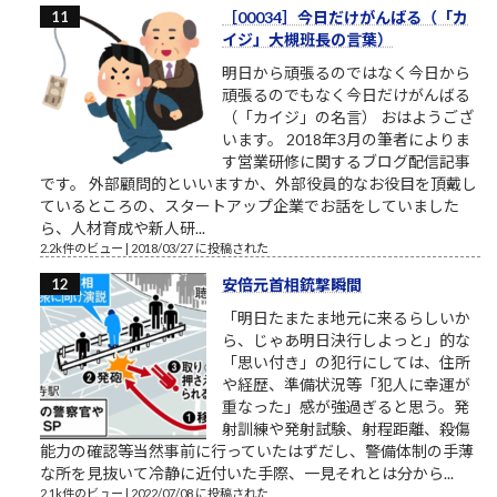
［00034］今日だけがんばる（「カ
イジ」大槻班長の言葉）
明日から頑張るのではなく今日から
頑張るのでもなく今日だけがんばる
（「カイジ」の名言） おはようござ
います。 2018年3月の筆者によりま
す営業研修に関するブログ配信記事
です。 外部顧問的といいますか、外部役員的なお役目を頂戴し
ているところの、スタートアップ企業でお話をしていました
ら、人材育成や新人研...
2.2k件のビュー
|
2018/03/27 に投稿された
安倍元首相銃撃瞬間
「明日たまたま地元に来るらしいか
ら、じゃあ明日決行しよっと」的な
「思い付き」の犯行にしては、住所
や経歴、準備状況等「犯人に幸運が
重なった」感が強過ぎると思う。発
射訓練や発射試験、射程距離、殺傷
能力の確認等当然事前に行っていたはずだし、警備体制の手薄
な所を見抜いて冷静に近付いた手際、一見それとは分から...
2.1k件のビュー
|
2022/07/08 に投稿された