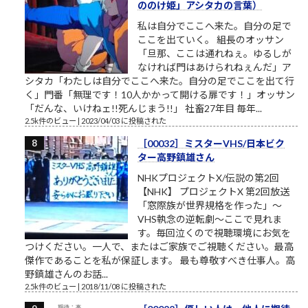
ののけ姫」アシタカの言葉）
私は自分でここへ来た。自分の足で
ここを出ていく。 組長のオッサン
「旦那、ここは通れねぇ。ゆるしが
なければ門はあけられねぇんだ」ア
シタカ「わたしは自分でここへ来た。自分の足でここを出て行
く」門番「無理です！10人かかって開ける扉です！」オッサン
「だんな、いけねェ!!死んじまう!!」 社畜27年目 毎年...
2.5k件のビュー
|
2023/04/03 に投稿された
［00032］ミスターVHS/日本ビク
ター高野鎮雄さん
NHKプロジェクトX/伝説の第2回
【NHK】 プロジェクトX 第2回放送
「窓際族が世界規格を作った」～
VHS執念の逆転劇～ここで見れま
す。毎回泣くので視聴環境にお気を
つけください。一人で、またはご家族でご視聴ください。最高
傑作であることを私が保証します。 最も尊敬すべき仕事人。高
野鎮雄さんのお話...
2.5k件のビュー
|
2018/11/08 に投稿された