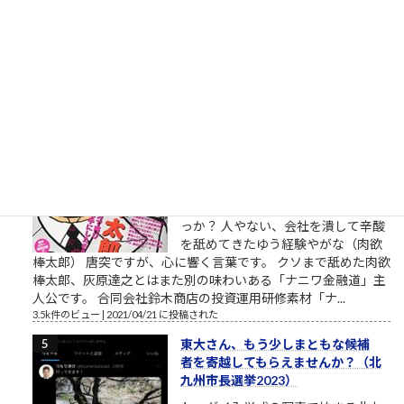
人物、碇ゲンドウ（いかりげんど
う）は京都大学理学部卒という設定
です。公式には、第弐拾壱話・第２１話 ネルフ、誕生という
章で、1999年、京都大学理学部の教授だった冬月は、興味深い
レポートを書いた学生、碇...
3.9k件のビュー
|
2021/03/11 に投稿された
［00006］あるでワシには強い味方
があるんやからな（肉欲棒太郎の
言葉）
強い味方とは？ あるでワシには強い
味方があるんやからな それはだれで
っか？ 人やない、会社を潰して辛酸
を舐めてきたゆう経験やがな（肉欲
棒太郎） 唐突ですが、心に響く言葉です。 クソまで舐めた肉欲
棒太郎、灰原達之とはまた別の味わいある「ナニワ金融道」主
人公です。 合同会社鈴木商店の投資運用研修素材「ナ...
3.5k件のビュー
|
2021/04/21 に投稿された
東大さん、もう少しまともな候補
者を寄越してもらえませんか？（北
九州市長選挙2023）