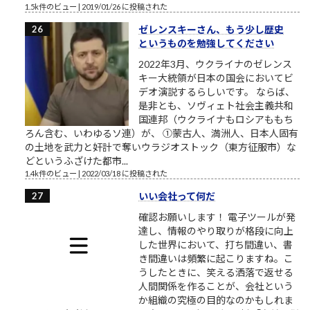
1.5k件のビュー
|
2019/01/26 に投稿された
ゼレンスキーさん、もう少し歴史
というものを勉強してください
2022年3月、ウクライナのゼレンス
キー大統領が日本の国会においてビ
デオ演説するらしいです。 ならば、
是非とも、ソヴィェト社会主義共和
国連邦（ウクライナもロシアももち
ろん含む、いわゆるソ連）が、 ①蒙古人、満洲人、日本人固有
の土地を武力と奸計で奪いウラジオストック（東方征服市）な
どというふざけた都市...
1.4k件のビュー
|
2022/03/18 に投稿された
いい会社って何だ
確認お願いします！ 電子ツールが発
達し、情報のやり取りが格段に向上
した世界において、打ち間違い、書
き間違いは頻繁に起こりますね。こ
うしたときに、笑える洒落で返せる
人間関係を作ることが、会社という
か組織の究極の目的なのかもしれま