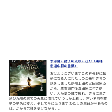
イン妖精ちゃんたち、昭和生まれのおれたちが、どんな環境で
育ったか教えてやんよ。ちゃんと言わないとわからない...
1.6k件のビュー
|
2022/05/23 に投稿された
英進館夏期講習時間割（スケジュー
ル）
1.6k件のビュー
|
2022/07/29 に投稿された
予は常に諸子の先頭に在り（栗林
忠道中将の言葉）
おはようございますこの春長野に転
勤になる人にわたしのご先祖さまの
話をしました信州上田の武田家家臣
から、主君滅亡後真田家に付き従
い、大阪夏の陣で敗れ、さらに生き
延び九州の果ての天草に流れていつしか土着し、古い名前を故
地の地名に変え、そして今に至ります わたしの生命が今あるの
は、かかる苦難を受けながら、...