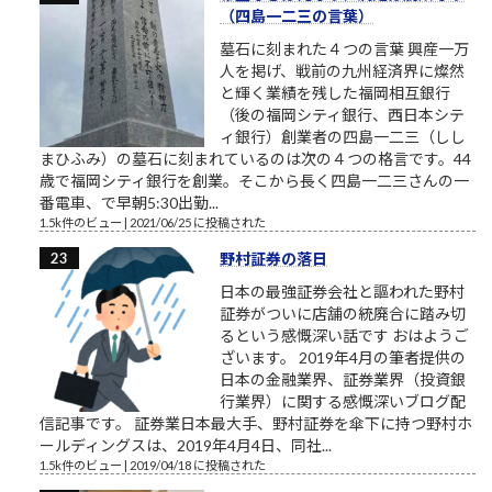
（四島一二三の言葉）
墓石に刻まれた４つの言葉 興産一万
人を掲げ、戦前の九州経済界に燦然
と輝く業績を残した福岡相互銀行
（後の福岡シティ銀行、西日本シテ
ィ銀行）創業者の四島一二三（しし
まひふみ）の墓石に刻まれているのは次の４つの格言です。44
歳で福岡シティ銀行を創業。そこから長く四島一二三さんの一
番電車、で早朝5:30出勤...
1.5k件のビュー
|
2021/06/25 に投稿された
野村証券の落日
日本の最強証券会社と謳われた野村
証券がついに店舗の統廃合に踏み切
るという感慨深い話です おはようご
ざいます。 2019年4月の筆者提供の
日本の金融業界、証券業界（投資銀
行業界）に関する感慨深いブログ配
信記事です。 証券業日本最大手、野村証券を傘下に持つ野村ホ
ールディングスは、2019年4月4日、同社...
1.5k件のビュー
|
2019/04/18 に投稿された