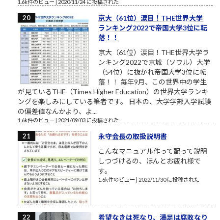
1.6k件のビュー
|
2020/11/24 に投稿された
京大（61位）涙目！THE世界大学
ランキング2022で帝国大学3位に転
落！！
京大（61位）涙目！THE世界大学ラ
ンキング2022で京城（ソウル）大学
（54位）に抜かれ帝国大学3位に転
落！！ 毎年9月、この世界中の学生
が見ているTHE（Times Higher Education）の世界大学ランキ
ングを楽しみにしている筆者です。 日本の、大学学部入学試験
の偏差値なんかより、よ...
1.6k件のビュー
|
2021/09/03 に投稿された
永守会長の取扱説明書
こんなマニュアル作って配って説明
しつづけるの、ほんとお疲れ様で
す。
1.6k件のビュー
|
2022/11/30 に投稿された
希望なきは死なり、満足は腐敗なり