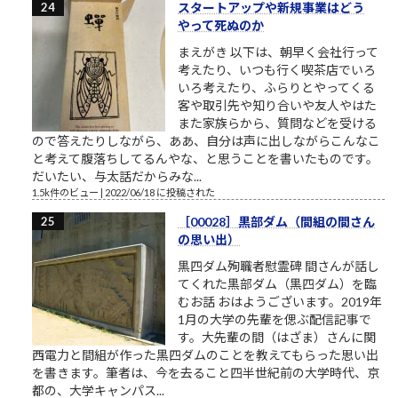
スタートアップや新規事業はどう
やって死ぬのか
まえがき 以下は、朝早く会社行って
考えたり、いつも行く喫茶店でいろ
いろ考えたり、ふらりとやってくる
客や取引先や知り合いや友人やはた
また家族らから、質問などを受ける
ので答えたりしながら、ああ、自分は声に出しながらこんなこ
と考えて腹落ちしてるんやな、と思うことを書いたものです。
だいたい、与太話だからみな...
1.5k件のビュー
|
2022/06/18 に投稿された
［00028］黒部ダム（間組の間さん
の思い出）
黒四ダム殉職者慰霊碑 間さんが話し
てくれた黒部ダム（黒四ダム）を臨
むお話 おはようございます。2019年
1月の大学の先輩を偲ぶ配信記事で
す。大先輩の間（はざま）さんに関
西電力と間組が作った黒四ダムのことを教えてもらった思い出
を書きます。筆者は、今を去ること四半世紀前の大学時代、京
都の、大学キャンパス...