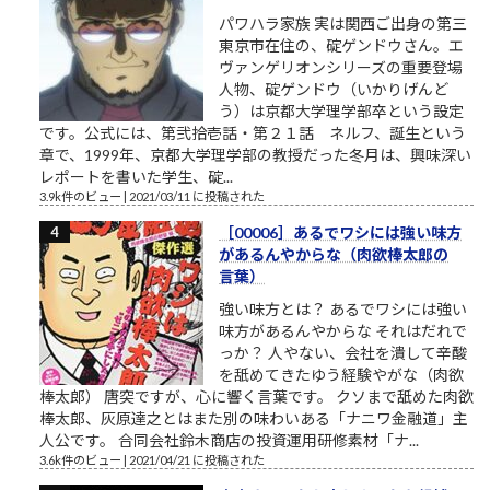
パワハラ家族 実は関西ご出身の第三
東京市在住の、碇ゲンドウさん。エ
ヴァンゲリオンシリーズの重要登場
人物、碇ゲンドウ（いかりげんど
う）は京都大学理学部卒という設定
です。公式には、第弐拾壱話・第２１話 ネルフ、誕生という
章で、1999年、京都大学理学部の教授だった冬月は、興味深い
レポートを書いた学生、碇...
3.9k件のビュー
|
2021/03/11 に投稿された
［00006］あるでワシには強い味方
があるんやからな（肉欲棒太郎の
言葉）
強い味方とは？ あるでワシには強い
味方があるんやからな それはだれで
っか？ 人やない、会社を潰して辛酸
を舐めてきたゆう経験やがな（肉欲
棒太郎） 唐突ですが、心に響く言葉です。 クソまで舐めた肉欲
棒太郎、灰原達之とはまた別の味わいある「ナニワ金融道」主
人公です。 合同会社鈴木商店の投資運用研修素材「ナ...
3.6k件のビュー
|
2021/04/21 に投稿された