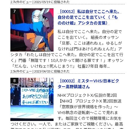
2.7k件のビュー
|
2021/05/19 に投稿された
［00012］私は自分でここへ来た。
自分の足でここを出ていく（「も
ののけ姫」アシタカの言葉）
私は自分でここへ来た。自分の足で
ここを出ていく。 組長のオッサン
「旦那、ここは通れねぇ。ゆるしが
なければ門はあけられねぇんだ」ア
シタカ「わたしは自分でここへ来た。自分の足でここを出て行
く」門番「無理です！10人かかって開ける扉です！」オッサン
「だんな、いけねェ!!死んじまう!!」 社畜27年目 毎年...
2.5k件のビュー
|
2023/04/03 に投稿された
［00032］ミスターVHS/日本ビク
ター高野鎮雄さん
NHKプロジェクトX/伝説の第2回
【NHK】 プロジェクトX 第2回放送
「窓際族が世界規格を作った」～
VHS執念の逆転劇～ここで見れま
す。毎回泣くので視聴環境にお気を
つけください。一人で、またはご家族でご視聴ください。最高