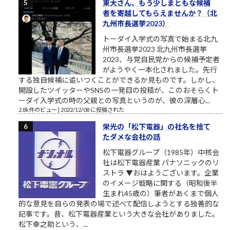
東大さん、もう少しまともな候補
者を寄越してもらえませんか？（北
九州市長選挙2023）
トーダイ入学式の写真で始まる北九
州市長選挙2023 北九州市長選挙
2023、与党自民党からの候補予定者
がようやく一本化されました。先行
する独自候補に追いつくことができるか見ものです。しかし、
開設したツイッターやSNSの一発目の投稿が、このおそらくト
ーダイ入学式の時の父親との写真というのが、彼の深層心...
2.8k件のビュー
|
2022/12/08 に投稿された
栄光の「松下電器」の社名を捨て
たダメな会社の話
松下電器グループ（1985年）中核会
社は松下電器産業 パナソニックのリ
ストラ ▼おはようございます。企業
のイメージ戦略に関する（昭和後半
生まれ45歳の）筆者があくまで個人
的な意見を自らの発表の場で述べて配信しようとする独善的な
記事です。昔、松下電器産業という大きな会社がありました。
松下幸之助という、...