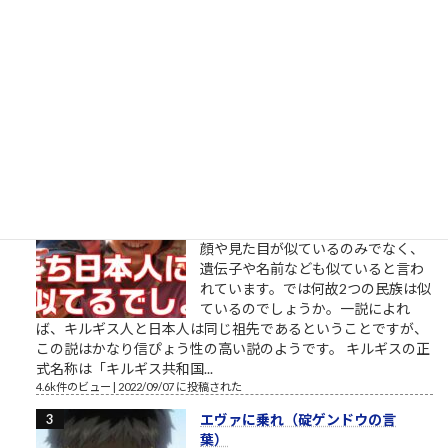
か、国公立大学の医学部とかには、
一定数の田舎生まれ田舎育ち、塾と
か予備校とかないし行ったことな
い、みたいな現役ストレート合格者
がいます。そんな大学で教える教授
たちが口を揃えて言っていたのは、彼らは首都圏だ関西圏だ都
会だ塾だ予備校だ中高一貫私立だエスカレーターだの、要す...
11k件のビュー
|
2022/12/10 に投稿された
［00026］キルギス人と日本人（似
た者同士）
似た者同士 キルギス人と日本人は、
顔や見た目が似ているのみでなく、
遺伝子や名前なども似ていると言わ
れています。では何故2つの民族は似
ているのでしょうか。一説によれ
ば、キルギス人と日本人は同じ祖先であるということですが、
この説はかなり信ぴょう性の高い説のようです。 キルギスの正
式名称は「キルギス共和国...
4.6k件のビュー
|
2022/09/07 に投稿された
エヴァに乗れ（碇ゲンドウの言
葉）