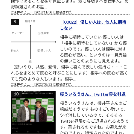
傑作であることを私が保証します。 最も尊敬すべき仕事人。高
野鎮雄さんのお話...
2.5k件のビュー
|
2018/11/08 に投稿された
［00022］優しい人は、他人に期待
しない
相手に期待していない 優しい人は
「相手に期待をしていない」から優
しいのです。優しい人は相手に対す
る関心が高い、というのは一見異論
の無いことのようにも見えます。
（思いやり、共感、愛情、相手に喜んで欲しい気持ち・・・こ
れらをまとめて関心と呼ぶことにします）相手への関心が高く
ても鬼のような人もいます。相手...
2.5k件のビュー
|
2023/02/22 に投稿された
桜ういろうさん、Twitter界を引退
桜ういろうさんは、櫻井平さんのご
親戚だそうです ものすごい勢いで、
ツイ消ししているので、そろそろ
Twitter界隈からご退場されるようで
す。召されるのですね。お迎えが来
たのですね。特定されたのですね。