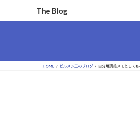
コ
ナ
The Blog
ン
ビ
テ
ゲ
ン
ー
ツ
シ
へ
ョ
ス
ン
キ
に
ッ
移
HOME
ビルメン王のブログ
自分用講義メモとしても
プ
動