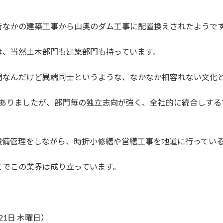
街なかの建築工事から山奥のダム工事に配置換えされたようで
は、当然土木部門も建築部門も持っています。
門なんだけど異端同士というような、なかなか相容れない文化
もありましたが、部門毎の独立志向が強く、全社的に統合しする
設備管理をしながら、時折小修繕や営繕工事を地道に行ってい
とでこの業界は成り立っています。
21日 木曜日）