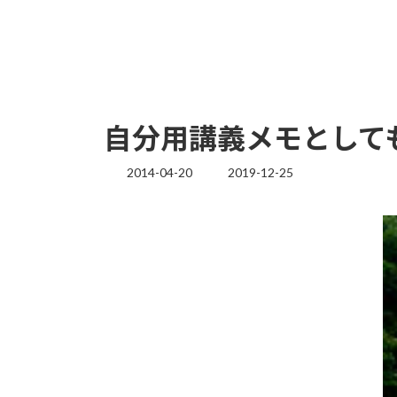
自分用講義メモとして
2014-04-20
2019-12-25
最
終
更
新
日
時
: