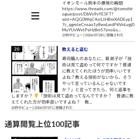
イオンモール熊本の爆発の瞬間
https://www.threads.com/@tomohir
ogue/post/DbVs9vYE5FT?
xmt=AQG0WqC4srLtHBmXADEyp1
7c_qgmIeCnsao1y8wxLwdP6VnLvgj0
MuYUvWvtPsHz8m57yno&s...
20件のビュー
|
2026/07/28 に投稿された
教えると盗む
寿司職人のあなたに、新弟子が「技
術は見て盗めって何でですか？普通
に教えてくれたほうが効率いいです
よね？教える技術がないから、そう
やって言っているんじゃないです
か？」と言ってきたら、何と返事を
しますか？
「技術は見て盗めってなんでですか？ 普通に教
えてくれた方が効率良いですよね？ 教...
20件のビュー
|
2026/07/07 に投稿された
通算閲覧上位100記事