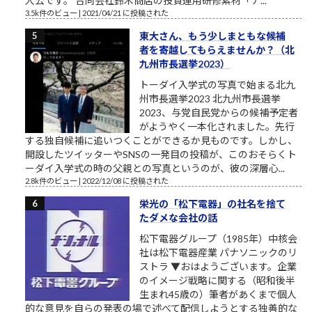
人公です。 合同会社鈴木商店の投資運用研修素材「ナ...
3.5k件のビュー
|
2021/04/21 に投稿された
東大さん、もう少しまともな候補
者を寄越してもらえませんか？（北
九州市長選挙2023）
トーダイ入学式の写真で始まる北九
州市長選挙2023 北九州市長選挙
2023、与党自民党からの候補予定者
がようやく一本化されました。先行
する独自候補に追いつくことができるか見ものです。しかし、
開設したツイッターやSNSの一発目の投稿が、このおそらくト
ーダイ入学式の時の父親との写真というのが、彼の深層心...
2.8k件のビュー
|
2022/12/08 に投稿された
栄光の「松下電器」の社名を捨て
たダメな会社の話
松下電器グループ（1985年）中核会
社は松下電器産業 パナソニックのリ
ストラ ▼おはようございます。企業
のイメージ戦略に関する（昭和後半
生まれ45歳の）筆者があくまで個人
的な意見を自らの発表の場で述べて配信しようとする独善的な