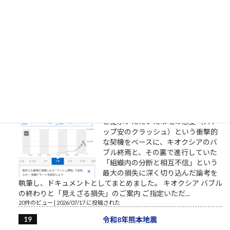
協調介入の限界と市場の冷徹な現実
2026年8月3日朝、片山さつき財務相
が15年ぶり（円買い協調介入として
は1998年以来28年ぶり）となる日米
協調介入を正式発表した。日米当局
による「実需に基づかない投機取引
に対処する」との強い牽制と相まって、ドル円相場は160円台
から一時155円台へと急速に押し戻...
23件のビュー
|
2026/08/03 に投稿された
キオクシアバブルの終わり
ご提示いただいた市場の急変（スト
ップ安のクラッシュ）という衝撃的
な契機をベースに、キオクシアのバ
ブル終焉と、その裏で進行していた
「組織内の分断と相互不信」という
最大の損失に深く切り込んだ論考を
執筆し、ドキュメントとしてまとめました。 キオクシア バブル
の終わりと「見えざる損失」のご案内 ご指定いただ...
20件のビュー
|
2026/07/17 に投稿された
令和8年熊本地震