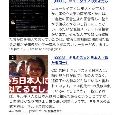
［00005］ニュータイプの天才たち
ニュータイプとは 東大とか京大と
か、国公立大学の医学部とかには、
一定数の田舎生まれ田舎育ち、塾と
か予備校とかないし行ったことな
い、みたいな現役ストレート合格者
がいます。そんな大学で教える教授
たちが口を揃えて言っていたのは、彼らは首都圏だ関西圏だ都
会だ塾だ予備校だ中高一貫私立だエスカレーターだの、要す...
11k件のビュー
|
2022/12/10 に投稿された
［00026］キルギス人と日本人（似
た者同士）
似た者同士 キルギス人と日本人は、
顔や見た目が似ているのみでなく、
遺伝子や名前なども似ていると言わ
れています。では何故2つの民族は似
ているのでしょうか。一説によれ
ば、キルギス人と日本人は同じ祖先であるということですが、
この説はかなり信ぴょう性の高い説のようです。 キルギスの正
式名称は「キルギス共和国...
4.6k件のビュー
|
2022/09/07 に投稿された