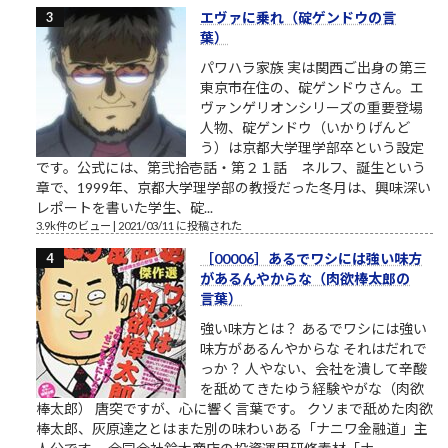
エヴァに乗れ（碇ゲンドウの言
葉）
パワハラ家族 実は関西ご出身の第三
東京市在住の、碇ゲンドウさん。エ
ヴァンゲリオンシリーズの重要登場
人物、碇ゲンドウ（いかりげんど
う）は京都大学理学部卒という設定
です。公式には、第弐拾壱話・第２１話 ネルフ、誕生という
章で、1999年、京都大学理学部の教授だった冬月は、興味深い
レポートを書いた学生、碇...
3.9k件のビュー
|
2021/03/11 に投稿された
［00006］あるでワシには強い味方
があるんやからな（肉欲棒太郎の
言葉）
強い味方とは？ あるでワシには強い
味方があるんやからな それはだれで
っか？ 人やない、会社を潰して辛酸
を舐めてきたゆう経験やがな（肉欲
棒太郎） 唐突ですが、心に響く言葉です。 クソまで舐めた肉欲
棒太郎、灰原達之とはまた別の味わいある「ナニワ金融道」主