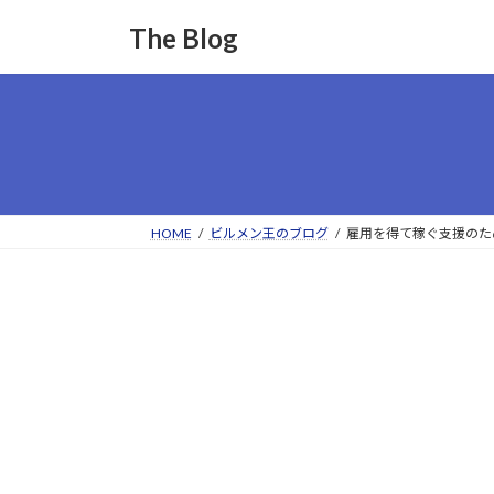
コ
ナ
The Blog
ン
ビ
テ
ゲ
ン
ー
ツ
シ
へ
ョ
ス
ン
キ
に
ッ
移
HOME
ビルメン王のブログ
雇用を得て稼ぐ支援のた
プ
動