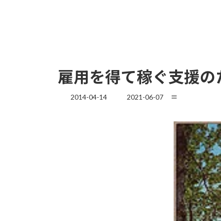
雇用を得て稼ぐ支援の
最
2014-04-14
2021-06-07
≡
終
更
新
日
時
: