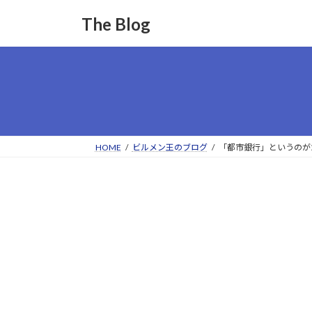
コ
ナ
The Blog
ン
ビ
テ
ゲ
ン
ー
ツ
シ
へ
ョ
ス
ン
キ
に
ッ
移
HOME
ビルメン王のブログ
「都市銀行」というのが
プ
動