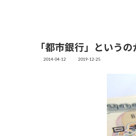
「都市銀行」というの
2014-04-12
2019-12-25
最
終
更
新
日
時
: