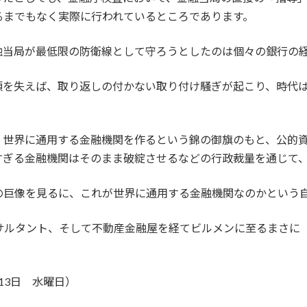
るまでもなく実際に行われているところであります。
融当局が最低限の防衛線として守ろうとしたのは個々の銀行の
頼を失えば、取り返しの付かない取り付け騒ぎが起こり、時代
、世界に通用する金融機関を作るという錦の御旗のもと、公的
すぎる金融機関はそのまま破綻させるなどの行政裁量を通じて
の巨像を見るに、これが世界に通用する金融機関なのかという
サルタント、そして不動産金融屋を経てビルメンに至るまさに
月13日 水曜日）