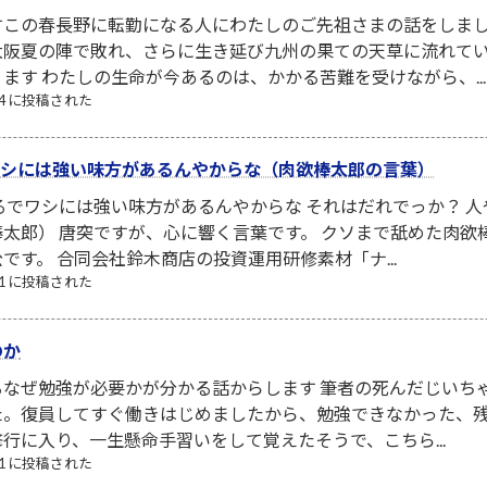
すこの春長野に転勤になる人にわたしのご先祖さまの話をしま
大阪夏の陣で敗れ、さらに生き延び九州の果ての天草に流れて
ます わたしの生命が今あるのは、かかる苦難を受けながら、...
/24 に投稿された
でワシには強い味方があるんやからな（肉欲棒太郎の言葉）
るでワシには強い味方があるんやからな それはだれでっか？ 
太郎） 唐突ですが、心に響く言葉です。 クソまで舐めた肉
です。 合同会社鈴木商店の投資運用研修素材「ナ...
/21 に投稿された
のか
なぜ勉強が必要かが分かる話からします 筆者の死んだじいち
た。復員してすぐ働きはじめましたから、勉強できなかった、
行に入り、一生懸命手習いをして覚えたそうで、こちら...
/21 に投稿された