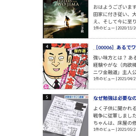
おはようございま
田家に付き従い、
え、そして今に至り
1件のビュー
|
2020/11
［00006］ある
強い味方とは？ あ
経験やがな（肉欲棒
ニワ金融道」主人公
1件のビュー
|
2021/04
なぜ勉強は必要な
よく子供に聞かれる
戦争に従軍しまし
ちゃんは、床屋の修
1件のビュー
|
2021/05