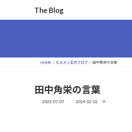
コ
ナ
The Blog
ン
ビ
テ
ゲ
ン
ー
ツ
シ
へ
ョ
ス
ン
キ
に
ッ
移
HOME
ビルメン王のブログ
田中角栄の言葉
プ
動
田中角栄の言葉
最
2022-07-07
2024-02-02
≡
終
更
新
日
時