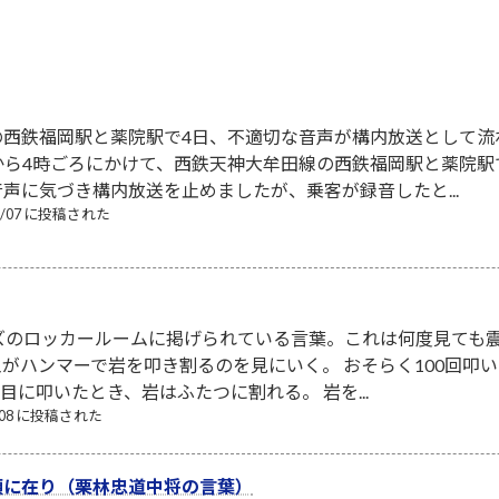
の西鉄福岡駅と薬院駅で4日、不適切な音声が構内放送として流
から4時ごろにかけて、西鉄天神大牟田線の西鉄福岡駅と薬院
声に気づき構内放送を止めましたが、乗客が録音したと...
08/07 に投稿された
ズのロッカールームに掲げられている言葉。これは何度見ても震
がハンマーで岩を叩き割るのを見にいく。 おそらく100回叩
回目に叩いたとき、岩はふたつに割れる。 岩を...
8/08 に投稿された
頭に在り（栗林忠道中将の言葉）