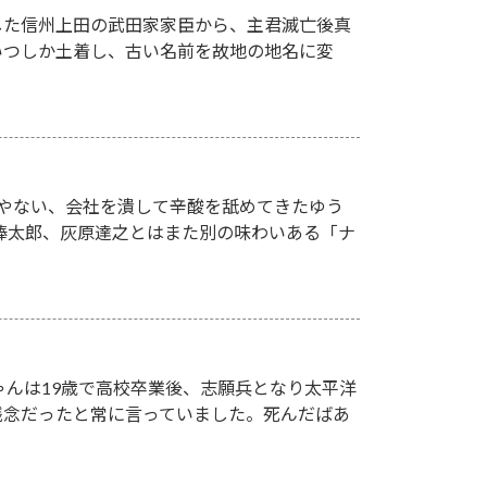
した信州上田の武田家家臣から、主君滅亡後真
いつしか土着し、古い名前を故地の地名に変
人やない、会社を潰して辛酸を舐めてきたゆう
欲棒太郎、灰原達之とはまた別の味わいある「ナ
ゃんは19歳で高校卒業後、志願兵となり太平洋
残念だったと常に言っていました。死んだばあ