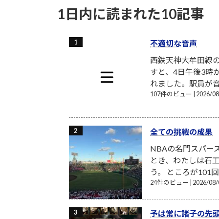
1日内に読まれた10記事
不適切な音声
西鉄天神大牟田線
すと、4日午後3時
れました。駅員が音
107件のビュー
|
2026/
全ての挑戦の成果
NBAの名門スパー
とき、わたしは石工
う。 ところが101
24件のビュー
|
2026/0
予は常に諸子の先