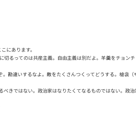
ここにあります。
等に切るってのは共産主義。自由主義は別だよ。羊羹をチョン
んぞ。勘違いするなよ。敵をたくさんつくってどうする。槍衾（
なるべきではない。政治家はなりたくてなるものではない。政治
?